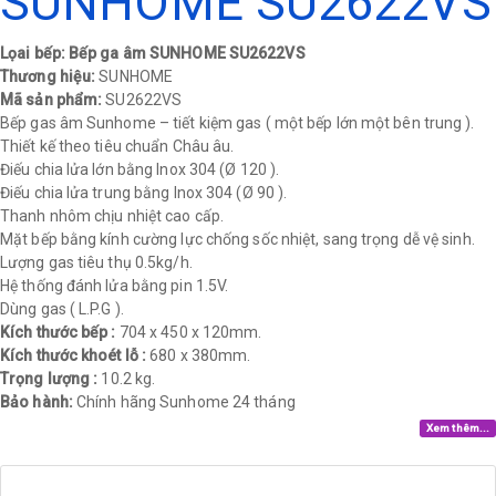
SUNHOME SU2622VS
Lọai bếp: Bếp ga âm SUNHOME SU2622VS
Thương hiệu:
SUNHOME
Mã sản phẩm:
SU2622VS
Bếp gas âm Sunhome – tiết kiệm gas ( một bếp lớn một bên trung ).
Thiết kế theo tiêu chuẩn Châu âu.
Điếu chia lửa lớn bằng Inox 304 (Ø 120 ).
Điếu chia lửa trung bằng Inox 304 (Ø 90 ).
Thanh nhôm chịu nhiệt cao cấp.
Mặt bếp bằng kính cường lực chống sốc nhiệt, sang trọng dễ vệ sinh.
Lượng gas tiêu thụ 0.5kg/h.
Hệ thống đánh lửa bằng pin 1.5V.
Dùng gas ( L.P.G ).
Kích thước bếp :
704 x 450 x 120mm.
Kích thước khoét lỗ :
680 x 380mm.
Trọng lượng :
10.2 kg.
Bảo hành:
Chính hãng Sunhome 24 tháng​
Xem thêm...