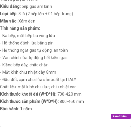
Kiểu dáng:
bếp gas âm kính
Loại bếp:
3 lò (2 bếp lớn + 01 bếp trung)
Màu sắc:
Xám đen
Tính năng sản phẩm:
- Ba bếp, một bếp ba vòng lửa
- Hệ thống đánh lửa bằng pin
- Hệ thống ngắt gas tự động, an toàn
- Van chỉnh lửa tự động tiết kiệm gas.
- Kiềng bếp dày, chắc chắn.
- Mặt kính chịu nhiệt dày 8mm
- Đầu đốt, cụm chia lửa sản xuất tại ITALY
Chất liệu: mặt kính chịu lực, chịu nhiệt cao
Kích thước khoét đá (W*D*H):
730-420 mm
Kích thước sản phẩm (W*D*H):
800-460 mm
Bảo hành:
1 năm
Xem thêm...