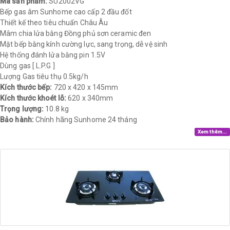
Mã sản phẩm:
SU2002VG
Bếp gas âm Sunhome cao cấp 2 đầu đốt
Thiết kế theo tiêu chuẩn Châu Âu
Mâm chia lửa bằng Đồng phủ sơn ceramic đen
Mặt bếp bằng kính cường lực, sang trọng, dễ vệ sinh
Hệ thống đánh lửa bằng pin 1.5V
Dùng gas [ L.P.G ]
Lượng Gas tiêu thụ 0.5kg/h
Kích thước bếp:
720 x 420 x 145mm
Kích thước khoét lỗ:
620 x 340mm
Trọng lượng:
10.8 kg​
Bảo hành:
Chính hãng Sunhome 24 tháng​
Xem thêm...