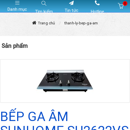
0
Danh mục
Tin tức
Tìm kiếm
Hotline
Hiện chưa có sản phẩm nào trong giỏ hàng của bạn
Trang chủ
thanh-ly-bep-ga-am
Sản phẩm
BẾP GA ÂM