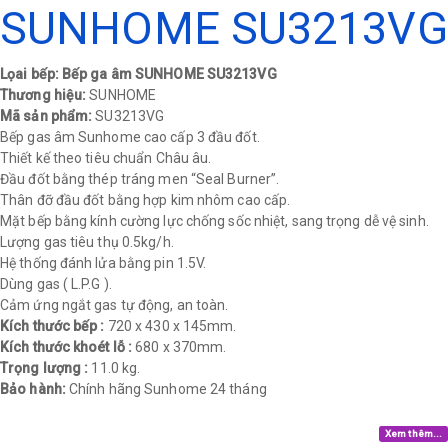
SUNHOME SU3213VG
Lọai bếp: Bếp ga âm SUNHOME SU3213VG
Thương hiệu:
SUNHOME
Mã sản phẩm:
SU3213VG
Bếp gas âm Sunhome cao cấp 3 đầu đốt.
Thiết kế theo tiêu chuẩn Châu âu.
Đầu đốt bằng thép tráng men “Seal Burner”.
Thân đỡ đầu đốt bằng hợp kim nhôm cao cấp.
Mặt bếp bằng kính cường lực chống sốc nhiệt, sang trọng dễ vệ sinh.
Lượng gas tiêu thụ 0.5kg/h.
Hệ thống đánh lửa bằng pin 1.5V.
Dùng gas ( L.P.G ).
Cảm ứng ngắt gas tự động, an toàn.
Kích thước bếp :
720 x 430 x 145mm.
Kích thước khoét lỗ :
680 x 370mm.
Trọng lượng :
11.0 kg.​
Bảo hành:
Chính hãng Sunhome 24 tháng​
Xem thêm...