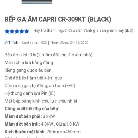
BẾP GA ÂM CAPRI CR-309KT (BLACK)
Hãy trở thành người đầu tiên đánh giá sản phẩm này
(
0
)
Thích
Lượt xem: 1522
Ngày đăng: 24/05/2020
Bếp âm kính 3 lò(2 mâm đốt lớn, 1 mâm nhỏ)
Mâm chia lửa bằng đồng
Kiềng gang đúc siêu bền
Chế độ bếp hầm tiết kiệm gas
Cảm ứng gas tự động, an toàn (FFD)
Hệ thống đánh lửa Pin (IC)
Mặt bếp bằng kính chịu lực, chịu nhiệt
Công suất tiêu thụ của bếp:
Mâm đốt bên phải:
3.8KW
Mâm đốt bên trái:
4.0KW , Giữa:1.8 KW
Kích thước mặt kính:
750mm x450mm