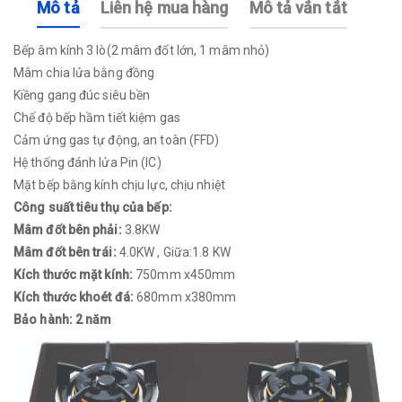
Mô tả
Liên hệ mua hàng
Mô tả vắn tắt
Bếp âm kính 3 lò(2 mâm đốt lớn, 1 mâm nhỏ)
Mâm chia lửa bằng đồng
Kiềng gang đúc siêu bền
Chế độ bếp hầm tiết kiệm gas
Cảm ứng gas tự động, an toàn (FFD)
Hệ thống đánh lửa Pin (IC)
Mặt bếp bằng kính chịu lực, chịu nhiệt
Công suất tiêu thụ của bếp:
Mâm đốt bên phải:
3.8KW
Mâm đốt bên trái:
4.0KW , Giữa:1.8 KW
Kích thước mặt kính:
750mm x450mm
Kích thước khoét đá:
680mm x380mm
Bảo hành: 2 năm