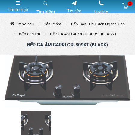
0
Danh mục
Tin tức
Tìm kiếm
Hotline
Hiện chưa có sản phẩm nào trong giỏ hàng của bạn
Trang chủ
Sản Phẩm
Bếp Gas - Phụ Kiện Ngành Gas
Bếp gas âm
BẾP GA ÂM CAPRI CR-309KT (BLACK)
BẾP GA ÂM CAPRI CR-309KT (BLACK)