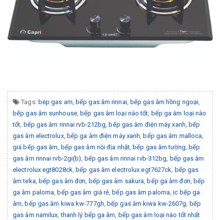
Tags:
bep gas am
,
bếp gas âm rinnai
,
bếp gas âm hồng ngoại
,
bếp gas âm sunhouse
,
bếp gas âm loại nào tốt
,
bếp ga âm loại nào
tốt
,
bếp gas âm rinnai rvb-212bg
,
bếp gas âm điện máy xanh
,
bếp
gas âm electrolux
,
bếp ga âm điện máy xanh
,
bếp gas âm malloca
,
giá bếp gas âm
,
bếp gas âm nội địa nhật
,
bếp gas âm tường
,
bếp
gas âm rinnai rvb-2gi(b)
,
bếp gas âm rinnai rvb-312bg
,
bếp gas âm
electrolux egt8028ck
,
bếp gas âm electrolux egt7627ck
,
bếp gas
âm teka
,
bếp gas âm đơn
,
bếp gas âm sakura
,
bếp ga âm đơn
,
bếp
ga âm paloma
,
bếp gas âm giá rẻ
,
bếp gas âm paloma
,
ic bếp ga
âm
,
bếp gas âm kiwa kw-777gh
,
bếp gas âm kiwa kw-2607g
,
bếp
gas âm namilux
,
thanh lý bếp ga âm
,
bếp gas âm loại nào tốt nhất