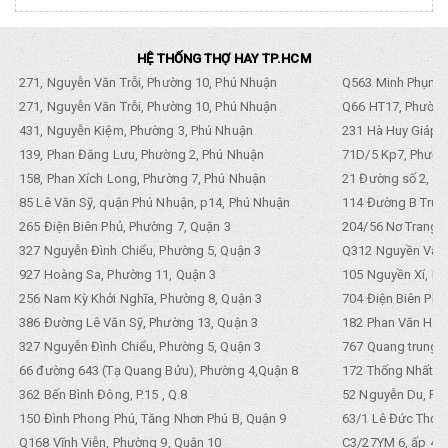
HỆ THỐNG THỢ HAY TP.HCM
271, Nguyễn Văn Trỗi, Phường 10, Phú Nhuận
Q563 Minh Phụng,
271, Nguyễn Văn Trỗi, Phường 10, Phú Nhuận
Q66 HT17, Phường
431, Nguyễn Kiệm, Phường 3, Phú Nhuận
231 Hà Huy Giáp, 
139, Phan Đăng Lưu, Phường 2, Phú Nhuận
71D/5 Kp7, Phường
158, Phan Xích Long, Phường 7, Phú Nhuận
21 Đường số 2, KP
85 Lê Văn Sỹ, quận Phú Nhuận, p14, Phú Nhuận
114 Đường B Trưng
265 Điện Biên Phủ, Phường 7, Quận 3
204/56 Nơ Trang L
327 Nguyễn Đình Chiểu, Phường 5, Quận 3
Q312 Nguyền Văn 
927 Hoàng Sa, Phường 11, Quận 3
105 Nguyền Xí, Ph
256 Nam Kỳ Khởi Nghĩa, Phường 8, Quận 3
704 Điện Biên Phũ 
386 Đường Lê Văn Sỹ, Phường 13, Quận 3
182 Phan Văn Hân,
327 Nguyễn Đình Chiểu, Phường 5, Quận 3
767 Quang trung, 
66 đường 643 (Tạ Quang Bửu), Phường 4,Quận 8
172 Thống Nhất. P
362 Bến Bình Đông, P.15 , Q.8
52 Nguyễn Du, Ph
150 Đình Phong Phú, Tăng Nhơn Phú B, Quận 9
63/1 Lê Đức Thọ, 
Q168 Vĩnh Viễn, Phường 9, Quận 10
C3/27YM 6, ấp 4, 