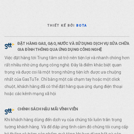
THIẾT KẾ BỞI
BOTA
ĐẶT HÀNG GAS, GẠO, NƯỚC VÀ SỬ DỤNG DỊCH VỤ SỬA CHỮA
GIA ĐÌNH THÔNG QUA ỨNG DỤNG CÔNG NGHỆ
Việc đặt hàng tới Trung tâm sẽ trở nên tiện lợi và nhanh chóng hơn
rất nhiều nhờ ứng dụng công nghệ. Đây là điểm khác biệt quan
trọng và được coi là một trong những tiện ích được ưa chuộng
nhất của GasTuTe. Chỉ bằng một cái chạm tay hoặc một click
chuột, khách hàng đã có thể đặt hàng qua ứng dụng điện thoại
hoặc các kênh mạng xã hội
CHÍNH SÁCH HẬU MÃI VĨNH VIỄN
Khi khách hàng dùng đến dịch vụ của chúng tôi luôn trân trọng
tường khách hàng. Và để đáp ứng tình cảm đó chúng tôi cung cấp
hệ thống cà trăm sản phẩm quà tặng khi bạn dùng bất cứ sản