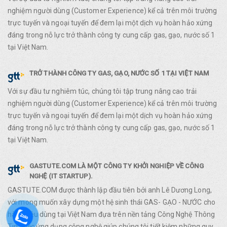
nghiệm người dùng (Customer Experience) kể cả trên môi trường
trực tuyến và ngoại tuyến để đem lại một dịch vụ hoàn hảo xứng
đáng trong nỗ lực trở thành công ty cung cấp gas, gạo, nước số 1
tại Việt Nam.
TRỞ THÀNH CÔNG TY GAS, GẠO, NƯỚC SỐ 1 TẠI VIỆT NAM
Với sự đầu tư nghiêm túc, chúng tôi tập trung nâng cao trải
nghiệm người dùng (Customer Experience) kể cả trên môi trường
trực tuyến và ngoại tuyến để đem lại một dịch vụ hoàn hảo xứng
đáng trong nỗ lực trở thành công ty cung cấp gas, gạo, nước số 1
tại Việt Nam.
GASTUTE.COM LÀ MỘT CÔNG TY KHỞI NGHIỆP VỀ CÔNG
NGHỆ (IT STARTUP).
GASTUTE.COM được thành lập đầu tiên bởi anh Lê Dương Long,
với mong muốn xây dựng một hệ sinh thái GAS- GẠO - NƯỚC cho
hàng tiêu dùng tại Việt Nam đựa trên nền tảng Công Nghệ Thông
Tin. Việc ứng dụng công nghệ giúp chúng tôi tiết kiệm những quy