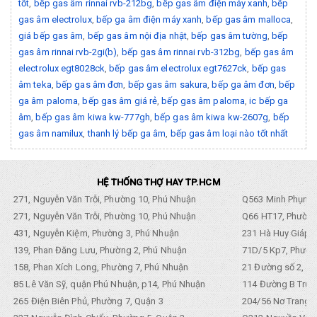
tốt
,
bếp gas âm rinnai rvb-212bg
,
bếp gas âm điện máy xanh
,
bếp
gas âm electrolux
,
bếp ga âm điện máy xanh
,
bếp gas âm malloca
,
giá bếp gas âm
,
bếp gas âm nội địa nhật
,
bếp gas âm tường
,
bếp
gas âm rinnai rvb-2gi(b)
,
bếp gas âm rinnai rvb-312bg
,
bếp gas âm
electrolux egt8028ck
,
bếp gas âm electrolux egt7627ck
,
bếp gas
âm teka
,
bếp gas âm đơn
,
bếp gas âm sakura
,
bếp ga âm đơn
,
bếp
ga âm paloma
,
bếp gas âm giá rẻ
,
bếp gas âm paloma
,
ic bếp ga
âm
,
bếp gas âm kiwa kw-777gh
,
bếp gas âm kiwa kw-2607g
,
bếp
gas âm namilux
,
thanh lý bếp ga âm
,
bếp gas âm loại nào tốt nhất
HỆ THỐNG THỢ HAY TP.HCM
271, Nguyễn Văn Trỗi, Phường 10, Phú Nhuận
Q563 Minh Phụng,
271, Nguyễn Văn Trỗi, Phường 10, Phú Nhuận
Q66 HT17, Phường
431, Nguyễn Kiệm, Phường 3, Phú Nhuận
231 Hà Huy Giáp, 
139, Phan Đăng Lưu, Phường 2, Phú Nhuận
71D/5 Kp7, Phường
158, Phan Xích Long, Phường 7, Phú Nhuận
21 Đường số 2, KP
85 Lê Văn Sỹ, quận Phú Nhuận, p14, Phú Nhuận
114 Đường B Trưng
265 Điện Biên Phủ, Phường 7, Quận 3
204/56 Nơ Trang L