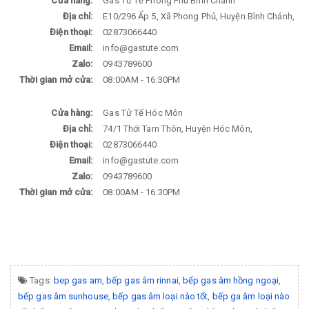
Cửa hàng:
Gas Tử Tế Phong Phú Bình Chánh
Địa chỉ:
E10/296 Ẩp 5, Xã Phong Phủ, Huyện Bình Chánh,
Điện thoại:
02873066440
Email:
info@gastute.com
Zalo:
0943789600
Thời gian mở cửa:
08:00AM - 16:30PM
Cửa hàng:
Gas Tử Tế Hóc Môn
Địa chỉ:
74/1 Thới Tam Thôn, Huyện Hóc Môn,
Điện thoại:
02873066440
Email:
info@gastute.com
Zalo:
0943789600
Thời gian mở cửa:
08:00AM - 16:30PM
Tags:
bep gas am
,
bếp gas âm rinnai
,
bếp gas âm hồng ngoại
,
bếp gas âm sunhouse
,
bếp gas âm loại nào tốt
,
bếp ga âm loại nào