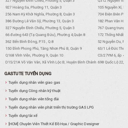
327 Nguyễn Đình Chiểu, Phường 5, Quận 3
Q312 Nguyền Văn 
927 Hoàng Sa, Phường 11, Quận 3
105 Nguyền Xí, Ph
256 Nam Kỳ Khởi Nghĩa, Phường 8, Quận 3
704 Điện Biên Phũ 
386 Đường Lê Văn Sỹ, Phường 13, Quận 3
182 Phan Văn Hân,
327 Nguyễn Đình Chiểu, Phường 5, Quận 3
767 Quang trung, 
66 đường 643 (Tạ Quang Bửu), Phường 4,Quận 8
172 Thống Nhất. P
362 Bến Bình Đông, P.15 , Q.8
52 Nguyễn Du, Ph
150 Đình Phong Phú, Tăng Nhơn Phú B, Quận 9
63/1 Lê Đức Thọ, 
Q168 Vĩnh Viễn, Phường 9, Quận 10
C3/27YM 6, ấp 4, 
D15/21A Võ Văn Vân, Xã Vĩnh Lộc B, Huyện Bình Chánh
698 Quốc Lộ 22, Tổ
GASTUTE TUYỂN DỤNG
Tuyển dụng nhân viên giao gas
Tuyển dụng Công nhân kỹ thuật
Tuyển dụng nhân viên tổng đài
Tuyển dụng nhân viên phát triển thị trường GAS LPG
Tuyển dụng tài xế
[HCM] Chuyên Viên Thiết Kế Đồ Họa / Graphic Designer