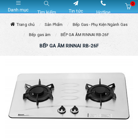
0
Danh mục
Tin tức
Tìm kiếm
Hotline
Hiện chưa có sản phẩm nào trong giỏ hàng của bạn
Trang chủ
Sản Phẩm
Bếp Gas - Phụ Kiện Ngành Gas
Bếp gas âm
BẾP GA ÂM RINNAI RB-26F
BẾP GA ÂM RINNAI RB-26F