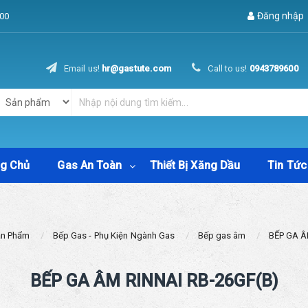
Đăng nhập
00
Email us!
hr@gastute.com
Call to us!
0943789600
ng Chủ
Gas An Toàn
Thiết Bị Xăng Dầu
Tin Tức
ản Phẩm
Bếp Gas - Phụ Kiện Ngành Gas
Bếp gas âm
BẾP GA Â
BẾP GA ÂM RINNAI RB-26GF(B)