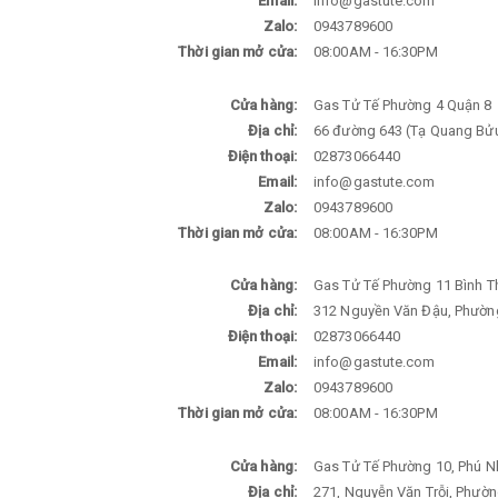
Email:
info@gastute.com
Zalo:
0943789600
Thời gian mở cửa:
08:00AM - 16:30PM
Cửa hàng:
Gas Tử Tế Phường 4 Quận 8
Địa chỉ:
66 đường 643 (Tạ Quang Bửu
Điện thoại:
02873066440
Email:
info@gastute.com
Zalo:
0943789600
Thời gian mở cửa:
08:00AM - 16:30PM
Cửa hàng:
Gas Tử Tế Phường 11 Bình T
Địa chỉ:
312 Nguyền Văn Đậu, Phường
Điện thoại:
02873066440
Email:
info@gastute.com
Zalo:
0943789600
Thời gian mở cửa:
08:00AM - 16:30PM
Cửa hàng:
Gas Tử Tế Phường 10, Phú 
Địa chỉ:
271, Nguyễn Văn Trỗi, Phườn