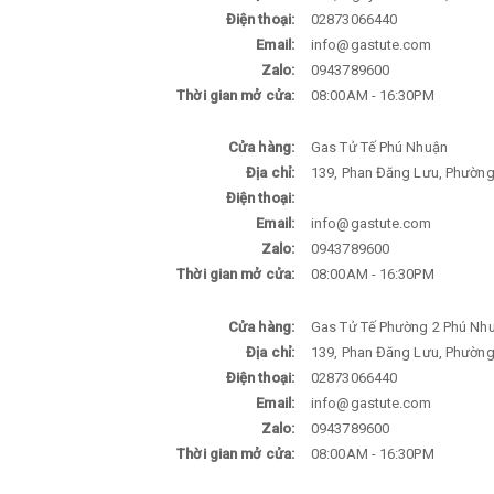
Điện thoại:
02873066440
Email:
info@gastute.com
Zalo:
0943789600
Thời gian mở cửa:
08:00AM - 16:30PM
Cửa hàng:
Gas Tử Tế Phú Nhuận
Địa chỉ:
139, Phan Đăng Lưu, Phường
Điện thoại:
Email:
info@gastute.com
Zalo:
0943789600
Thời gian mở cửa:
08:00AM - 16:30PM
Cửa hàng:
Gas Tử Tế Phường 2 Phú Nh
Địa chỉ:
139, Phan Đăng Lưu, Phường
Điện thoại:
02873066440
Email:
info@gastute.com
Zalo:
0943789600
Thời gian mở cửa:
08:00AM - 16:30PM