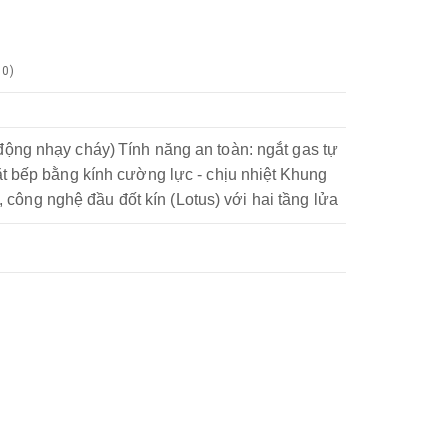
0
)
 động nhạy cháy)
Tính năng an toàn: ngắt gas tự
ặt bếp bằng kính cường lực - chịu nhiệt
Khung
 công nghệ đầu đốt kín (Lotus) với hai tầng lửa