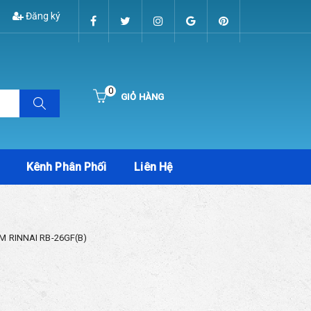
Đăng ký
0
GIỎ HÀNG
Hiện chưa có sản phẩm nào trong giỏ hàng của bạn
Kênh Phân Phối
Liên Hệ
M RINNAI RB-26GF(B)