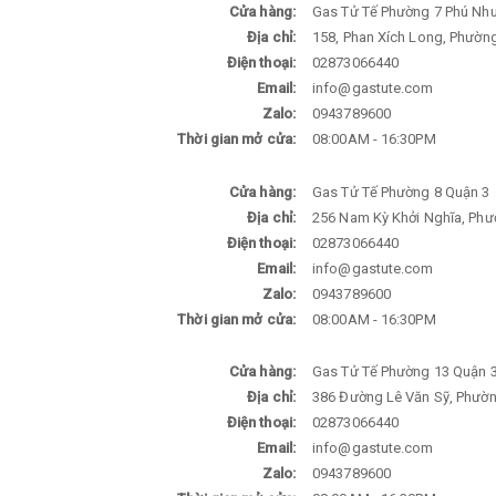
Cửa hàng:
Gas Tử Tế Phường 7 Phú Nh
Địa chỉ:
158, Phan Xích Long, Phường
Điện thoại:
02873066440
Email:
info@gastute.com
Zalo:
0943789600
Thời gian mở cửa:
08:00AM - 16:30PM
Cửa hàng:
Gas Tử Tế Phường 8 Quận 3
Địa chỉ:
256 Nam Kỳ Khởi Nghĩa, Phư
Điện thoại:
02873066440
Email:
info@gastute.com
Zalo:
0943789600
Thời gian mở cửa:
08:00AM - 16:30PM
Cửa hàng:
Gas Tử Tế Phường 13 Quận 
Địa chỉ:
386 Đường Lê Văn Sỹ, Phườn
Điện thoại:
02873066440
Email:
info@gastute.com
Zalo:
0943789600