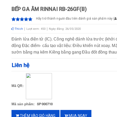
BẾP GA ÂM RINNAI RB-26GF(B)
Hãy trở thành người đầu tiên đánh giá sản phẩm này
(
Thích
Lượt xem: 450
Ngày đăng: 26/05/2020
Đánh lửa điện tử (IC). Công nghệ đánh lửa trước (khởi
động
Đặc điểm- cấu tạo vật liệu: Điều khiển nút xoay. M
sườn bằng mạ kẽm
Kiềng bằng gang
Đầu đốt đồng thau,
Liên hệ
Mã QR:
Mã sản phẩm:
SP000710
THÊM VÀO GIỎ HÀNG
MUA NGAY