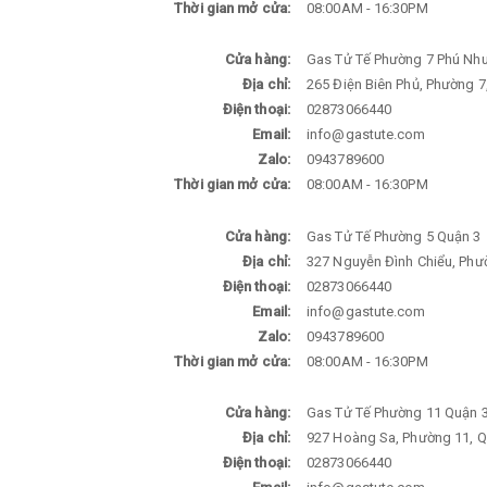
Thời gian mở cửa:
08:00AM - 16:30PM
Cửa hàng:
Gas Tử Tế Phường 7 Phú Nh
Địa chỉ:
265 Điện Biên Phủ, Phường 7
Điện thoại:
02873066440
Email:
info@gastute.com
Zalo:
0943789600
Thời gian mở cửa:
08:00AM - 16:30PM
Cửa hàng:
Gas Tử Tế Phường 5 Quận 3
Địa chỉ:
327 Nguyễn Đình Chiểu, Phườ
Điện thoại:
02873066440
Email:
info@gastute.com
Zalo:
0943789600
Thời gian mở cửa:
08:00AM - 16:30PM
Cửa hàng:
Gas Tử Tế Phường 11 Quận 
Địa chỉ:
927 Hoàng Sa, Phường 11, Q
Điện thoại:
02873066440