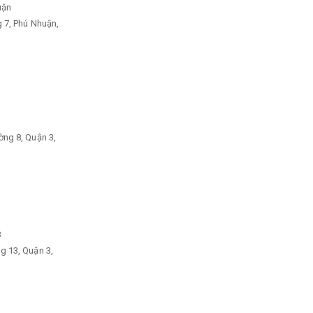
uận
 7, Phú Nhuận,
ờng 8, Quận 3,
3
g 13, Quận 3,