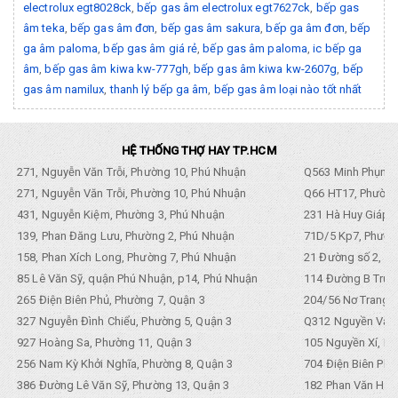
electrolux egt8028ck
,
bếp gas âm electrolux egt7627ck
,
bếp gas
âm teka
,
bếp gas âm đơn
,
bếp gas âm sakura
,
bếp ga âm đơn
,
bếp
ga âm paloma
,
bếp gas âm giá rẻ
,
bếp gas âm paloma
,
ic bếp ga
âm
,
bếp gas âm kiwa kw-777gh
,
bếp gas âm kiwa kw-2607g
,
bếp
gas âm namilux
,
thanh lý bếp ga âm
,
bếp gas âm loại nào tốt nhất
HỆ THỐNG THỢ HAY TP.HCM
271, Nguyễn Văn Trỗi, Phường 10, Phú Nhuận
Q563 Minh Phụng,
271, Nguyễn Văn Trỗi, Phường 10, Phú Nhuận
Q66 HT17, Phường
431, Nguyễn Kiệm, Phường 3, Phú Nhuận
231 Hà Huy Giáp, 
139, Phan Đăng Lưu, Phường 2, Phú Nhuận
71D/5 Kp7, Phường
158, Phan Xích Long, Phường 7, Phú Nhuận
21 Đường số 2, KP
85 Lê Văn Sỹ, quận Phú Nhuận, p14, Phú Nhuận
114 Đường B Trưng
265 Điện Biên Phủ, Phường 7, Quận 3
204/56 Nơ Trang L
327 Nguyễn Đình Chiểu, Phường 5, Quận 3
Q312 Nguyền Văn 
927 Hoàng Sa, Phường 11, Quận 3
105 Nguyền Xí, Ph
256 Nam Kỳ Khởi Nghĩa, Phường 8, Quận 3
704 Điện Biên Phũ 
386 Đường Lê Văn Sỹ, Phường 13, Quận 3
182 Phan Văn Hân,