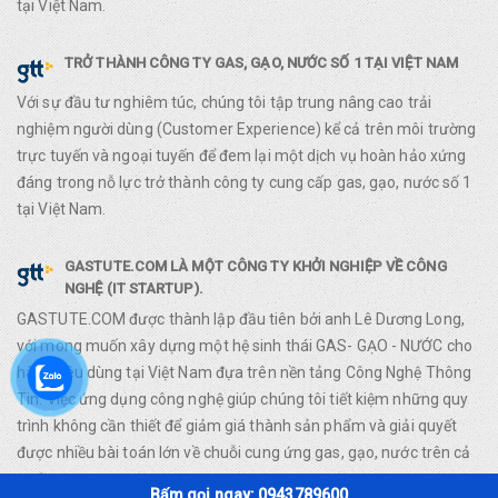
tại Việt Nam.
TRỞ THÀNH CÔNG TY GAS, GẠO, NƯỚC SỐ 1 TẠI VIỆT NAM
Với sự đầu tư nghiêm túc, chúng tôi tập trung nâng cao trải
nghiệm người dùng (Customer Experience) kể cả trên môi trường
trực tuyến và ngoại tuyến để đem lại một dịch vụ hoàn hảo xứng
đáng trong nỗ lực trở thành công ty cung cấp gas, gạo, nước số 1
tại Việt Nam.
GASTUTE.COM LÀ MỘT CÔNG TY KHỞI NGHIỆP VỀ CÔNG
NGHỆ (IT STARTUP).
GASTUTE.COM được thành lập đầu tiên bởi anh Lê Dương Long,
với mong muốn xây dựng một hệ sinh thái GAS- GẠO - NƯỚC cho
hàng tiêu dùng tại Việt Nam đựa trên nền tảng Công Nghệ Thông
Tin. Việc ứng dụng công nghệ giúp chúng tôi tiết kiệm những quy
trình không cần thiết để giảm giá thành sản phẩm và giải quyết
được nhiều bài toán lớn về chuỗi cung ứng gas, gạo, nước trên cả
nước.
Bấm gọi ngay: 0943789600