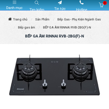
0
Danh mục
Tin tức
Tìm kiếm
Hotline
Hiện chưa có sản phẩm nào trong giỏ hàng của bạn
Trang chủ
Sản Phẩm
Bếp Gas - Phụ Kiện Ngành Gas
Bếp gas âm
BẾP GA ÂM RINNAI RVB-2BG(F)-N
BẾP GA ÂM RINNAI RVB-2BG(F)-N