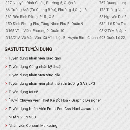
327 Nguyễn Đình Chiểu, Phường 5, Quận 3
767 Quang trung, 
66 đường 643 (Tạ Quang Bửu), Phường 4,Quận 8
172 Thống Nhất. P
362 Bến Bình Đông, P.15 , Q.8
52 Nguyễn Du, Ph
150 Đình Phong Phú, Tăng Nhơn Phú B, Quận 9
63/1 Lê Đức Thọ, 
Q168 Vĩnh Viễn, Phường 9, Quận 10
C3/27YM 6, ấp 4, 
D15/21A Võ Văn Vân, Xã Vĩnh Lộc B, Huyện Bình Chánh
698 Quốc Lộ 22, Tổ
GASTUTE TUYỂN DỤNG
Tuyển dụng nhân viên giao gas
Tuyển dụng Công nhân kỹ thuật
Tuyển dụng nhân viên tổng đài
Tuyển dụng nhân viên phát triển thị trường GAS LPG
Tuyển dụng tài xế
[HCM] Chuyên Viên Thiết Kế Đồ Họa / Graphic Designer
Tuyển dụng Nhân Viên Front-End Css-Html-Javascript
NHÂN VIÊN SEO
Nhân viên Content Marketing