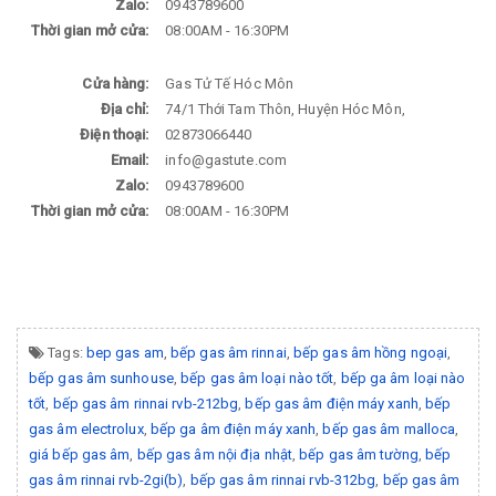
Zalo:
0943789600
Thời gian mở cửa:
08:00AM - 16:30PM
Cửa hàng:
Gas Tử Tế Hóc Môn
Địa chỉ:
74/1 Thới Tam Thôn, Huyện Hóc Môn,
Điện thoại:
02873066440
Email:
info@gastute.com
Zalo:
0943789600
Thời gian mở cửa:
08:00AM - 16:30PM
Tags:
bep gas am
,
bếp gas âm rinnai
,
bếp gas âm hồng ngoại
,
bếp gas âm sunhouse
,
bếp gas âm loại nào tốt
,
bếp ga âm loại nào
tốt
,
bếp gas âm rinnai rvb-212bg
,
bếp gas âm điện máy xanh
,
bếp
gas âm electrolux
,
bếp ga âm điện máy xanh
,
bếp gas âm malloca
,
giá bếp gas âm
,
bếp gas âm nội địa nhật
,
bếp gas âm tường
,
bếp
gas âm rinnai rvb-2gi(b)
,
bếp gas âm rinnai rvb-312bg
,
bếp gas âm