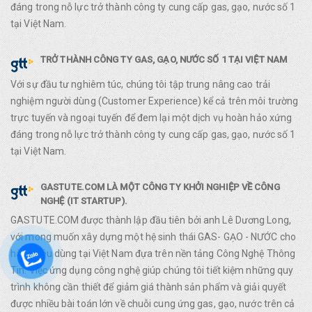
đáng trong nỗ lực trở thành công ty cung cấp gas, gạo, nước số 1
tại Việt Nam.
TRỞ THÀNH CÔNG TY GAS, GẠO, NƯỚC SỐ 1 TẠI VIỆT NAM
Với sự đầu tư nghiêm túc, chúng tôi tập trung nâng cao trải
nghiệm người dùng (Customer Experience) kể cả trên môi trường
trực tuyến và ngoại tuyến để đem lại một dịch vụ hoàn hảo xứng
đáng trong nỗ lực trở thành công ty cung cấp gas, gạo, nước số 1
tại Việt Nam.
GASTUTE.COM LÀ MỘT CÔNG TY KHỞI NGHIỆP VỀ CÔNG
NGHỆ (IT STARTUP).
GASTUTE.COM được thành lập đầu tiên bởi anh Lê Dương Long,
với mong muốn xây dựng một hệ sinh thái GAS- GẠO - NƯỚC cho
hàng tiêu dùng tại Việt Nam đựa trên nền tảng Công Nghệ Thông
Tin. Việc ứng dụng công nghệ giúp chúng tôi tiết kiệm những quy
trình không cần thiết để giảm giá thành sản phẩm và giải quyết
được nhiều bài toán lớn về chuỗi cung ứng gas, gạo, nước trên cả