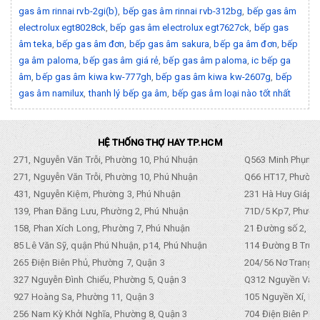
gas âm rinnai rvb-2gi(b)
,
bếp gas âm rinnai rvb-312bg
,
bếp gas âm
electrolux egt8028ck
,
bếp gas âm electrolux egt7627ck
,
bếp gas
âm teka
,
bếp gas âm đơn
,
bếp gas âm sakura
,
bếp ga âm đơn
,
bếp
ga âm paloma
,
bếp gas âm giá rẻ
,
bếp gas âm paloma
,
ic bếp ga
âm
,
bếp gas âm kiwa kw-777gh
,
bếp gas âm kiwa kw-2607g
,
bếp
gas âm namilux
,
thanh lý bếp ga âm
,
bếp gas âm loại nào tốt nhất
HỆ THỐNG THỢ HAY TP.HCM
271, Nguyễn Văn Trỗi, Phường 10, Phú Nhuận
Q563 Minh Phụng,
271, Nguyễn Văn Trỗi, Phường 10, Phú Nhuận
Q66 HT17, Phường
431, Nguyễn Kiệm, Phường 3, Phú Nhuận
231 Hà Huy Giáp, 
139, Phan Đăng Lưu, Phường 2, Phú Nhuận
71D/5 Kp7, Phường
158, Phan Xích Long, Phường 7, Phú Nhuận
21 Đường số 2, KP
85 Lê Văn Sỹ, quận Phú Nhuận, p14, Phú Nhuận
114 Đường B Trưng
265 Điện Biên Phủ, Phường 7, Quận 3
204/56 Nơ Trang L
327 Nguyễn Đình Chiểu, Phường 5, Quận 3
Q312 Nguyền Văn 
927 Hoàng Sa, Phường 11, Quận 3
105 Nguyền Xí, Ph
256 Nam Kỳ Khởi Nghĩa, Phường 8, Quận 3
704 Điện Biên Phũ 