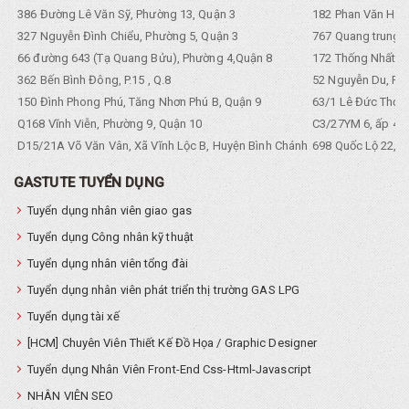
386 Đường Lê Văn Sỹ, Phường 13, Quận 3
182 Phan Văn Hân,
327 Nguyễn Đình Chiểu, Phường 5, Quận 3
767 Quang trung, 
66 đường 643 (Tạ Quang Bửu), Phường 4,Quận 8
172 Thống Nhất. P
362 Bến Bình Đông, P.15 , Q.8
52 Nguyễn Du, Ph
150 Đình Phong Phú, Tăng Nhơn Phú B, Quận 9
63/1 Lê Đức Thọ, 
Q168 Vĩnh Viễn, Phường 9, Quận 10
C3/27YM 6, ấp 4, 
D15/21A Võ Văn Vân, Xã Vĩnh Lộc B, Huyện Bình Chánh
698 Quốc Lộ 22, Tổ
GASTUTE TUYỂN DỤNG
Tuyển dụng nhân viên giao gas
Tuyển dụng Công nhân kỹ thuật
Tuyển dụng nhân viên tổng đài
Tuyển dụng nhân viên phát triển thị trường GAS LPG
Tuyển dụng tài xế
[HCM] Chuyên Viên Thiết Kế Đồ Họa / Graphic Designer
Tuyển dụng Nhân Viên Front-End Css-Html-Javascript
NHÂN VIÊN SEO