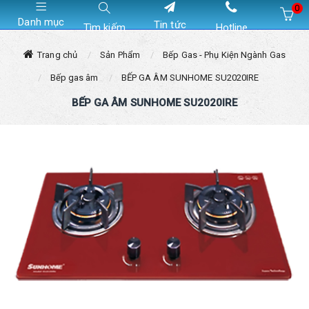
0
Danh mục
Tin tức
Tìm kiếm
Hotline
Hiện chưa có sản phẩm nào trong giỏ hàng của bạn
Trang chủ
Sản Phẩm
Bếp Gas - Phụ Kiện Ngành Gas
Bếp gas âm
BẾP GA ÂM SUNHOME SU2020IRE
BẾP GA ÂM SUNHOME SU2020IRE