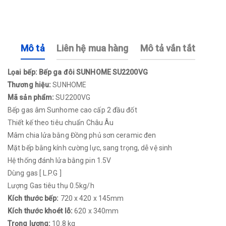
Mô tả
Liên hệ mua hàng
Mô tả vắn tắt
Lọai bếp: Bếp ga đôi SUNHOME SU2200VG
Thương hiệu:
SUNHOME
Mã sản phẩm:
SU2200VG
Bếp gas âm Sunhome cao cấp 2 đầu đốt
Thiết kế theo tiêu chuẩn Châu Âu
Mâm chia lửa bằng Đồng phủ sơn ceramic đen
Mặt bếp bằng kính cường lực, sang trọng, dễ vệ sinh
Hệ thống đánh lửa bằng pin 1.5V
Dùng gas [ L.P.G ]
Lượng Gas tiêu thụ 0.5kg/h
Kích thước bếp:
720 x 420 x 145mm
Kích thước khoét lỗ:
620 x 340mm
Trọng lượng:
10.8 kg​