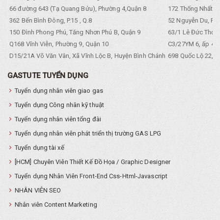
66 đường 643 (Tạ Quang Bửu), Phường 4,Quận 8
172 Thống Nhất. P
362 Bến Bình Đông, P.15 , Q.8
52 Nguyễn Du, Ph
150 Đình Phong Phú, Tăng Nhơn Phú B, Quận 9
63/1 Lê Đức Thọ, 
Q168 Vĩnh Viễn, Phường 9, Quận 10
C3/27YM 6, ấp 4, 
D15/21A Võ Văn Vân, Xã Vĩnh Lộc B, Huyện Bình Chánh
698 Quốc Lộ 22, Tổ
GASTUTE TUYỂN DỤNG
Tuyển dụng nhân viên giao gas
Tuyển dụng Công nhân kỹ thuật
Tuyển dụng nhân viên tổng đài
Tuyển dụng nhân viên phát triển thị trường GAS LPG
Tuyển dụng tài xế
[HCM] Chuyên Viên Thiết Kế Đồ Họa / Graphic Designer
Tuyển dụng Nhân Viên Front-End Css-Html-Javascript
NHÂN VIÊN SEO
Nhân viên Content Marketing