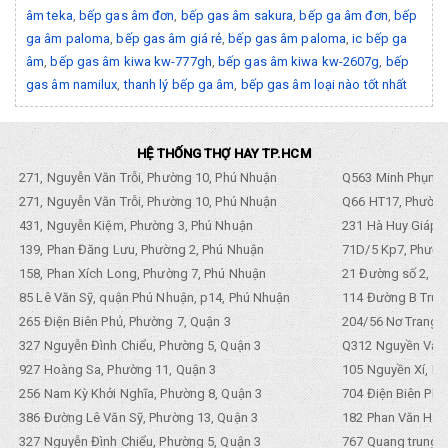
âm teka
,
bếp gas âm đơn
,
bếp gas âm sakura
,
bếp ga âm đơn
,
bếp
ga âm paloma
,
bếp gas âm giá rẻ
,
bếp gas âm paloma
,
ic bếp ga
âm
,
bếp gas âm kiwa kw-777gh
,
bếp gas âm kiwa kw-2607g
,
bếp
gas âm namilux
,
thanh lý bếp ga âm
,
bếp gas âm loại nào tốt nhất
HỆ THỐNG THỢ HAY TP.HCM
271, Nguyễn Văn Trỗi, Phường 10, Phú Nhuận
Q563 Minh Phụng,
271, Nguyễn Văn Trỗi, Phường 10, Phú Nhuận
Q66 HT17, Phường
431, Nguyễn Kiệm, Phường 3, Phú Nhuận
231 Hà Huy Giáp, 
139, Phan Đăng Lưu, Phường 2, Phú Nhuận
71D/5 Kp7, Phường
158, Phan Xích Long, Phường 7, Phú Nhuận
21 Đường số 2, KP
85 Lê Văn Sỹ, quận Phú Nhuận, p14, Phú Nhuận
114 Đường B Trưng
265 Điện Biên Phủ, Phường 7, Quận 3
204/56 Nơ Trang L
327 Nguyễn Đình Chiểu, Phường 5, Quận 3
Q312 Nguyền Văn 
927 Hoàng Sa, Phường 11, Quận 3
105 Nguyền Xí, Ph
256 Nam Kỳ Khởi Nghĩa, Phường 8, Quận 3
704 Điện Biên Phũ 
386 Đường Lê Văn Sỹ, Phường 13, Quận 3
182 Phan Văn Hân,
327 Nguyễn Đình Chiểu, Phường 5, Quận 3
767 Quang trung, 