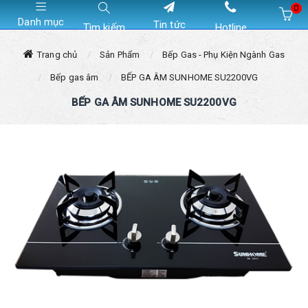
0
Danh mục
Tin tức
Tìm kiếm
Hotline
Hiện chưa có sản phẩm nào trong giỏ hàng của bạn
Trang chủ
Sản Phẩm
Bếp Gas - Phụ Kiện Ngành Gas
Bếp gas âm
BẾP GA ÂM SUNHOME SU2200VG
BẾP GA ÂM SUNHOME SU2200VG