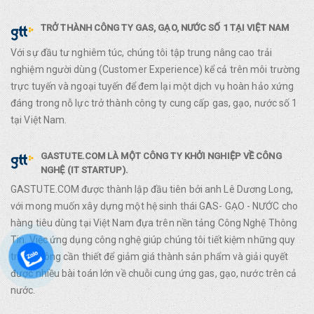
TRỞ THÀNH CÔNG TY GAS, GẠO, NƯỚC SỐ 1 TẠI VIỆT NAM
Với sự đầu tư nghiêm túc, chúng tôi tập trung nâng cao trải
nghiệm người dùng (Customer Experience) kể cả trên môi trường
trực tuyến và ngoại tuyến để đem lại một dịch vụ hoàn hảo xứng
đáng trong nỗ lực trở thành công ty cung cấp gas, gạo, nước số 1
tại Việt Nam.
GASTUTE.COM LÀ MỘT CÔNG TY KHỞI NGHIỆP VỀ CÔNG
NGHỆ (IT STARTUP).
GASTUTE.COM được thành lập đầu tiên bởi anh Lê Dương Long,
với mong muốn xây dựng một hệ sinh thái GAS- GẠO - NƯỚC cho
hàng tiêu dùng tại Việt Nam đựa trên nền tảng Công Nghệ Thông
Tin. Việc ứng dụng công nghệ giúp chúng tôi tiết kiệm những quy
trình không cần thiết để giảm giá thành sản phẩm và giải quyết
được nhiều bài toán lớn về chuỗi cung ứng gas, gạo, nước trên cả
nước.