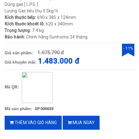
Dùng gas [ L.P.G ]
Lượng Gas tiêu thụ 0.5kg/h
Kích thước bếp:
690 x 385 x 124mm
Kích thước khoét lỗ:
620 x 340mm
Trọng lượng:
7.4 kg​
Bảo hành:
Chính hãng Sunhome 24 tháng​
- 11%
1.675.790 đ
Giá sản phẩm:
1.483.000 đ
Giá khuyến mãi:
Mã QR:
Mã sản phẩm:
SP000633
THÊM VÀO GIỎ HÀNG
MUA NGAY