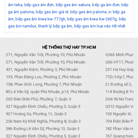
âm teka
,
bếp gas âm đơn
,
bếp gas âm sakura
,
bếp ga âm đơn
,
bếp
ga âm paloma
,
bếp gas âm giá rẻ
,
bếp gas âm paloma
,
ic bếp ga
âm
,
bếp gas âm kiwa kw-777gh
,
bếp gas âm kiwa kw-2607g
,
bếp
gas âm namilux
,
thanh lý bếp ga âm
,
bếp gas âm loại nào tốt nhất
HỆ THỐNG THỢ HAY TP.HCM
271, Nguyễn Văn Trỗi, Phường 10, Phú Nhuận
Q563 Minh Phụng,
271, Nguyễn Văn Trỗi, Phường 10, Phú Nhuận
Q66 HT17, Phường
431, Nguyễn Kiệm, Phường 3, Phú Nhuận
231 Hà Huy Giáp, 
139, Phan Đăng Lưu, Phường 2, Phú Nhuận
71D/5 Kp7, Phường
158, Phan Xích Long, Phường 7, Phú Nhuận
21 Đường số 2, KP
85 Lê Văn Sỹ, quận Phú Nhuận, p14, Phú Nhuận
114 Đường B Trưng
265 Điện Biên Phủ, Phường 7, Quận 3
204/56 Nơ Trang L
327 Nguyễn Đình Chiểu, Phường 5, Quận 3
Q312 Nguyền Văn 
927 Hoàng Sa, Phường 11, Quận 3
105 Nguyền Xí, Ph
256 Nam Kỳ Khởi Nghĩa, Phường 8, Quận 3
704 Điện Biên Phũ 
386 Đường Lê Văn Sỹ, Phường 13, Quận 3
182 Phan Văn Hân,
327 Nguyễn Đình Chiểu, Phường 5, Quận 3
767 Quang trung, 