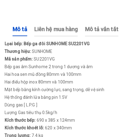
Mô tả
Liên hệ mua hàng
Mô tả vắn tắt
Lọai bếp: Bếp ga đôi SUNHOME SU2201VG
Thương hiệu:
SUNHOME
Mã sản phẩm:
SU2201VG
Bếp gas âm Sunhome 2 trong 1 dương và âm
Hai hoa sen mũ đồng 80mm và 100mm
Hai điếu hộp inox 80mm và 100mm
Mặt bếp bằng kính cường lực, sang trọng, dễ vệ sinh
Hệ thống đánh lửa bằng pin 1.5V
Dùng gas [ L.P.G ]
Lượng Gas tiêu thụ 0.5kg/h
Kích thước bếp:
690 x 385 x 124mm
Kích thước khoét lỗ:
620 x 340mm
Trọng lượng:
7.4 kg​