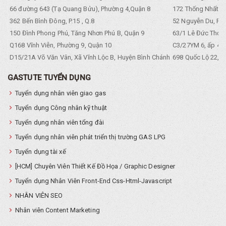
66 đường 643 (Tạ Quang Bửu), Phường 4,Quận 8
172 Thống Nhất. P
362 Bến Bình Đông, P.15 , Q.8
52 Nguyễn Du, Ph
150 Đình Phong Phú, Tăng Nhơn Phú B, Quận 9
63/1 Lê Đức Thọ, 
Q168 Vĩnh Viễn, Phường 9, Quận 10
C3/27YM 6, ấp 4, 
D15/21A Võ Văn Vân, Xã Vĩnh Lộc B, Huyện Bình Chánh
698 Quốc Lộ 22, Tổ
GASTUTE TUYỂN DỤNG
Tuyển dụng nhân viên giao gas
Tuyển dụng Công nhân kỹ thuật
Tuyển dụng nhân viên tổng đài
Tuyển dụng nhân viên phát triển thị trường GAS LPG
Tuyển dụng tài xế
[HCM] Chuyên Viên Thiết Kế Đồ Họa / Graphic Designer
Tuyển dụng Nhân Viên Front-End Css-Html-Javascript
NHÂN VIÊN SEO
Nhân viên Content Marketing