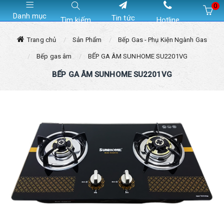
0
Danh mục
Tin tức
Tìm kiếm
Hotline
Hiện chưa có sản phẩm nào trong giỏ hàng của bạn
Trang chủ
Sản Phẩm
Bếp Gas - Phụ Kiện Ngành Gas
Bếp gas âm
BẾP GA ÂM SUNHOME SU2201VG
BẾP GA ÂM SUNHOME SU2201VG