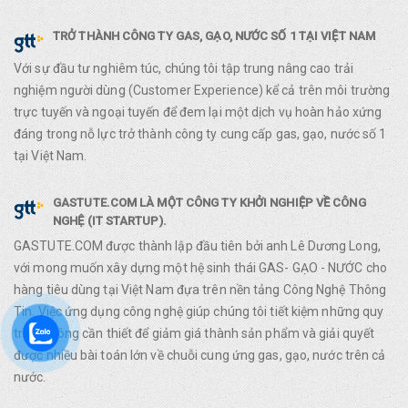
TRỞ THÀNH CÔNG TY GAS, GẠO, NƯỚC SỐ 1 TẠI VIỆT NAM
Với sự đầu tư nghiêm túc, chúng tôi tập trung nâng cao trải
nghiệm người dùng (Customer Experience) kể cả trên môi trường
trực tuyến và ngoại tuyến để đem lại một dịch vụ hoàn hảo xứng
đáng trong nỗ lực trở thành công ty cung cấp gas, gạo, nước số 1
tại Việt Nam.
GASTUTE.COM LÀ MỘT CÔNG TY KHỞI NGHIỆP VỀ CÔNG
NGHỆ (IT STARTUP).
GASTUTE.COM được thành lập đầu tiên bởi anh Lê Dương Long,
với mong muốn xây dựng một hệ sinh thái GAS- GẠO - NƯỚC cho
hàng tiêu dùng tại Việt Nam đựa trên nền tảng Công Nghệ Thông
Tin. Việc ứng dụng công nghệ giúp chúng tôi tiết kiệm những quy
trình không cần thiết để giảm giá thành sản phẩm và giải quyết
được nhiều bài toán lớn về chuỗi cung ứng gas, gạo, nước trên cả
nước.