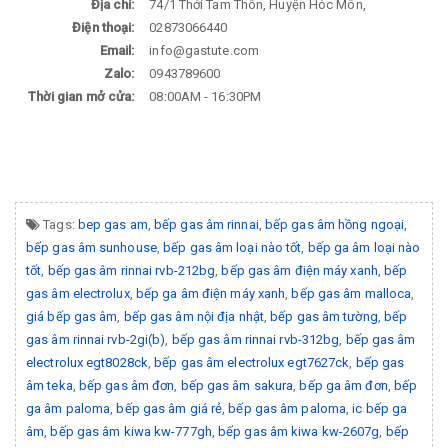
Địa chỉ:
74/1 Thới Tam Thôn, Huyện Hóc Môn,
Điện thoại:
02873066440
Email:
info@gastute.com
Zalo:
0943789600
Thời gian mở cửa:
08:00AM - 16:30PM
Tags:
bep gas am
,
bếp gas âm rinnai
,
bếp gas âm hồng ngoại
,
bếp gas âm sunhouse
,
bếp gas âm loại nào tốt
,
bếp ga âm loại nào
tốt
,
bếp gas âm rinnai rvb-212bg
,
bếp gas âm điện máy xanh
,
bếp
gas âm electrolux
,
bếp ga âm điện máy xanh
,
bếp gas âm malloca
,
giá bếp gas âm
,
bếp gas âm nội địa nhật
,
bếp gas âm tường
,
bếp
gas âm rinnai rvb-2gi(b)
,
bếp gas âm rinnai rvb-312bg
,
bếp gas âm
electrolux egt8028ck
,
bếp gas âm electrolux egt7627ck
,
bếp gas
âm teka
,
bếp gas âm đơn
,
bếp gas âm sakura
,
bếp ga âm đơn
,
bếp
ga âm paloma
,
bếp gas âm giá rẻ
,
bếp gas âm paloma
,
ic bếp ga
âm
,
bếp gas âm kiwa kw-777gh
,
bếp gas âm kiwa kw-2607g
,
bếp