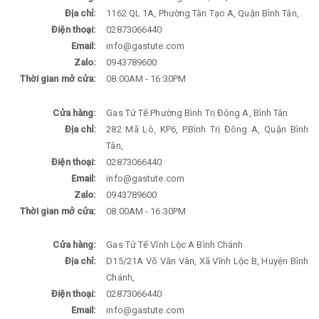
Địa chỉ:
1162 QL 1A, Phường Tân Tạo A, Quận Bình Tân,
Điện thoại:
02873066440
Email:
info@gastute.com
Zalo:
0943789600
Thời gian mở cửa:
08:00AM - 16:30PM
Cửa hàng:
Gas Tử Tế Phường Bình Trị Đông A, Bình Tân
Địa chỉ:
282 Mã Lò, KP6, P.Bình Trị Đông A, Quận Bình
Tân,
Điện thoại:
02873066440
Email:
info@gastute.com
Zalo:
0943789600
Thời gian mở cửa:
08:00AM - 16:30PM
Cửa hàng:
Gas Tử Tế Vĩnh Lộc A Bình Chánh
Địa chỉ:
D15/21A Võ Văn Vân, Xã Vĩnh Lộc B, Huyện Bình
Chánh,
Điện thoại:
02873066440
Email:
info@gastute.com