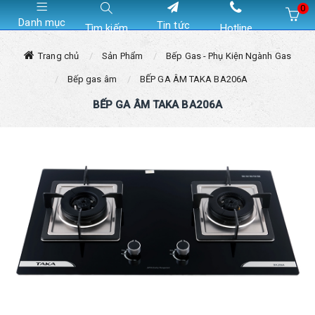
0
Danh mục
Tin tức
Tìm kiếm
Hotline
Hiện chưa có sản phẩm nào trong giỏ hàng của bạn
Trang chủ
Sản Phẩm
Bếp Gas - Phụ Kiện Ngành Gas
Bếp gas âm
BẾP GA ÂM TAKA BA206A
BẾP GA ÂM TAKA BA206A