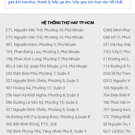
gas âm namilux
,
thanh lý bếp ga âm
,
bếp gas âm loại nào tốt nhất
HỆ THỐNG THỢ HAY TP.HCM
271, Nguyễn Văn Trỗi, Phường 10, Phú Nhuận
Q563 Minh Phụng,
271, Nguyễn Văn Trỗi, Phường 10, Phú Nhuận
Q66 HT17, Phường
431, Nguyễn Kiệm, Phường 3, Phú Nhuận
231 Hà Huy Giáp, 
139, Phan Đăng Lưu, Phường 2, Phú Nhuận
71D/5 Kp7, Phường
158, Phan Xích Long, Phường 7, Phú Nhuận
21 Đường số 2, KP
85 Lê Văn Sỹ, quận Phú Nhuận, p14, Phú Nhuận
114 Đường B Trưng
265 Điện Biên Phủ, Phường 7, Quận 3
204/56 Nơ Trang L
327 Nguyễn Đình Chiểu, Phường 5, Quận 3
Q312 Nguyền Văn 
927 Hoàng Sa, Phường 11, Quận 3
105 Nguyền Xí, Ph
256 Nam Kỳ Khởi Nghĩa, Phường 8, Quận 3
704 Điện Biên Phũ 
386 Đường Lê Văn Sỹ, Phường 13, Quận 3
182 Phan Văn Hân,
327 Nguyễn Đình Chiểu, Phường 5, Quận 3
767 Quang trung, 
66 đường 643 (Tạ Quang Bửu), Phường 4,Quận 8
172 Thống Nhất. P
362 Bến Bình Đông, P.15 , Q.8
52 Nguyễn Du, Ph
150 Đình Phong Phú, Tăng Nhơn Phú B, Quận 9
63/1 Lê Đức Thọ, 