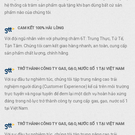
hệ thống cà trăm sản phẩm quà tặng khi bạn dùng bất cứ sản
phẩm nào của chúng tôi.
CAM KẾT 100% HÀI LÒNG
Với đội ngũ nhân viên với phường châm 6T: Trung Thực, Tử Tế,
Tận Tâm. Chúng tôi cam kết giao hàng nhanh, an toàn, cung cấp
sản phẩm chất lượng, chính hãng.
TRỞ THÀNH CÔNG TY GAS, GẠO, NƯỚC SỐ 1 TẠI VIỆT NAM
Với sự đầu tư nghiêm túc, chúng tôi tập trung nâng cao trải
nghiệm người dùng (Customer Experience) kể cả trên môi trường
trực tuyến và ngoại tuyến để đem lại một dịch vụ hoàn hảo xứng
đáng trong nỗ lực trở thành công ty cung cấp gas, gạo, nước số 1
tại Việt Nam.
TRỞ THÀNH CÔNG TY GAS, GẠO, NƯỚC SỐ 1 TẠI VIỆT NAM
Với sự đầu tư nghiêm túc, chúng tôi tập trung nâng cao trải