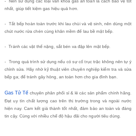
- Nên sử dụng các loại van khóa gas an toàn là cách bảo vệ tốt
nhất, giúp tiết kiệm gas hiệu quả hơn.
- Tắt bếp hoàn toàn trước khi lau chùi và vệ sinh, nên dùng một
chút nước rửa chén cùng khăn mềm để lau bề mặt bếp.
- Tránh các vật thể nặng, sắt bén va đập lên mặt bếp.
- Trong quá trình sử dụng nếu có sự cố trục trặc không nên tự ý
chỉnh sửa. Hãy nhờ kỹ thuật viên chuyên nghiệp kiểm tra và sửa
bếp ga; để tránh gây hỏng, an toàn hơn cho gia đình bạn.
Gas Tử Tế
chuyên phân phối sỉ & lẻ các sản phẩm chính hãng.
Đạt uy tín chất lượng cao trên thị trường trong và ngoài nước
hiện nay. Cam kết giá thành tốt nhất, đảm bảo an toàn và đáng
tin cậy. Cùng với nhiều chế độ hậu đãi cho người tiêu dùng.