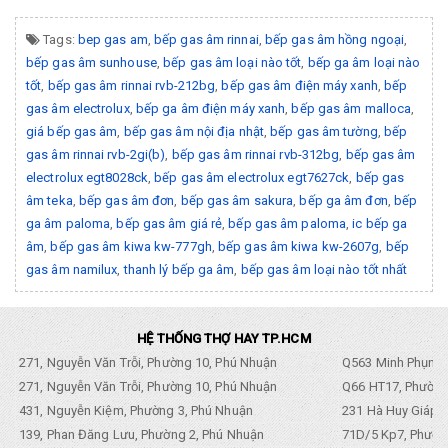
Tags:
bep gas am
,
bếp gas âm rinnai
,
bếp gas âm hồng ngoại
,
bếp gas âm sunhouse
,
bếp gas âm loại nào tốt
,
bếp ga âm loại nào
tốt
,
bếp gas âm rinnai rvb-212bg
,
bếp gas âm điện máy xanh
,
bếp
gas âm electrolux
,
bếp ga âm điện máy xanh
,
bếp gas âm malloca
,
giá bếp gas âm
,
bếp gas âm nội địa nhật
,
bếp gas âm tường
,
bếp
gas âm rinnai rvb-2gi(b)
,
bếp gas âm rinnai rvb-312bg
,
bếp gas âm
electrolux egt8028ck
,
bếp gas âm electrolux egt7627ck
,
bếp gas
âm teka
,
bếp gas âm đơn
,
bếp gas âm sakura
,
bếp ga âm đơn
,
bếp
ga âm paloma
,
bếp gas âm giá rẻ
,
bếp gas âm paloma
,
ic bếp ga
âm
,
bếp gas âm kiwa kw-777gh
,
bếp gas âm kiwa kw-2607g
,
bếp
gas âm namilux
,
thanh lý bếp ga âm
,
bếp gas âm loại nào tốt nhất
HỆ THỐNG THỢ HAY TP.HCM
271, Nguyễn Văn Trỗi, Phường 10, Phú Nhuận
Q563 Minh Phụng,
271, Nguyễn Văn Trỗi, Phường 10, Phú Nhuận
Q66 HT17, Phường
431, Nguyễn Kiệm, Phường 3, Phú Nhuận
231 Hà Huy Giáp, 
139, Phan Đăng Lưu, Phường 2, Phú Nhuận
71D/5 Kp7, Phường