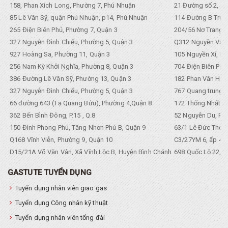
158, Phan Xích Long, Phường 7, Phú Nhuận
21 Đường số 2, KP
85 Lê Văn Sỹ, quận Phú Nhuận, p14, Phú Nhuận
114 Đường B Trưng
265 Điện Biên Phủ, Phường 7, Quận 3
204/56 Nơ Trang L
327 Nguyễn Đình Chiểu, Phường 5, Quận 3
Q312 Nguyền Văn 
927 Hoàng Sa, Phường 11, Quận 3
105 Nguyền Xí, Ph
256 Nam Kỳ Khởi Nghĩa, Phường 8, Quận 3
704 Điện Biên Phũ 
386 Đường Lê Văn Sỹ, Phường 13, Quận 3
182 Phan Văn Hân,
327 Nguyễn Đình Chiểu, Phường 5, Quận 3
767 Quang trung, 
66 đường 643 (Tạ Quang Bửu), Phường 4,Quận 8
172 Thống Nhất. P
362 Bến Bình Đông, P.15 , Q.8
52 Nguyễn Du, Ph
150 Đình Phong Phú, Tăng Nhơn Phú B, Quận 9
63/1 Lê Đức Thọ, 
Q168 Vĩnh Viễn, Phường 9, Quận 10
C3/27YM 6, ấp 4, 
D15/21A Võ Văn Vân, Xã Vĩnh Lộc B, Huyện Bình Chánh
698 Quốc Lộ 22, Tổ
GASTUTE TUYỂN DỤNG
Tuyển dụng nhân viên giao gas
Tuyển dụng Công nhân kỹ thuật
Tuyển dụng nhân viên tổng đài