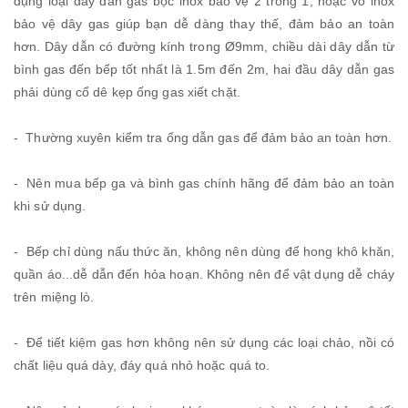
dụng loại dây dẫn gas bọc inox bảo vệ 2 trong 1, hoặc vỏ inox
bảo vệ dây gas giúp bạn dễ dàng thay thế, đảm bảo an toàn
hơn. Dây dẫn có đường kính trong Ø9mm, chiều dài dây dẫn từ
bình gas đến bếp tốt nhất là 1.5m đến 2m, hai đầu dây dẫn gas
phải dùng cổ dê kẹp ống gas xiết chặt.
- Thường xuyên kiểm tra ống dẫn gas để đảm bảo an toàn hơn.
- Nên mua bếp ga và bình gas chính hãng để đảm bảo an toàn
khi sử dụng.
- Bếp chỉ dùng nấu thức ăn, không nên dùng để hong khô khăn,
quần áo...dễ dẫn đến hỏa hoạn. Không nên để vật dụng dễ cháy
trên miệng lò.
- Để tiết kiệm gas hơn không nên sử dụng các loại chảo, nồi có
chất liệu quá dày, đáy quá nhỏ hoặc quá to.