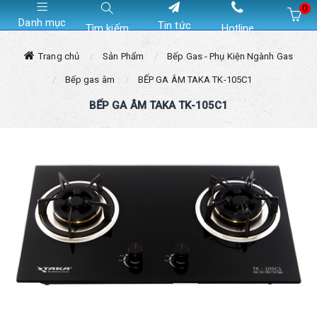
0
Danh mục
Tin tức
Tìm kiếm
Hotline
Hiện chưa có sản phẩm nào trong giỏ hàng của bạn
Trang chủ
Sản Phẩm
Bếp Gas - Phụ Kiện Ngành Gas
Bếp gas âm
BẾP GA ÂM TAKA TK-105C1
BẾP GA ÂM TAKA TK-105C1