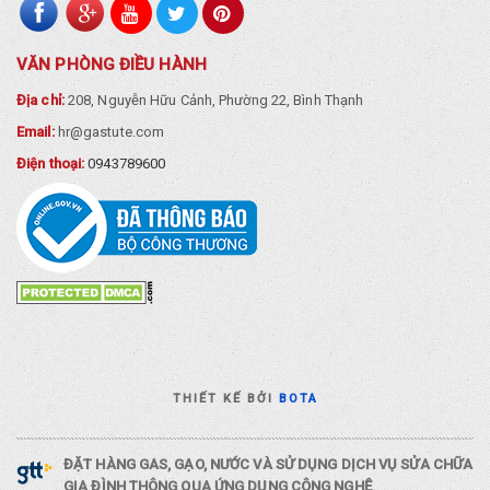
VĂN PHÒNG ĐIỀU HÀNH
Địa chỉ:
208, Nguyễn Hữu Cảnh, Phường 22, Bình Thạnh
Email:
hr@gastute.com
Điện thoại:
0943789600
THIẾT KẾ BỞI
BOTA
ĐẶT HÀNG GAS, GẠO, NƯỚC VÀ SỬ DỤNG DỊCH VỤ SỬA CHỮA
GIA ĐÌNH THÔNG QUA ỨNG DỤNG CÔNG NGHỆ