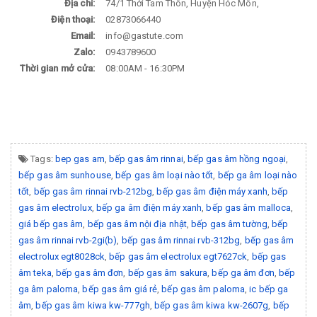
Địa chỉ:
74/1 Thới Tam Thôn, Huyện Hóc Môn,
Điện thoại:
02873066440
Email:
info@gastute.com
Zalo:
0943789600
Thời gian mở cửa:
08:00AM - 16:30PM
Tags:
bep gas am
,
bếp gas âm rinnai
,
bếp gas âm hồng ngoại
,
bếp gas âm sunhouse
,
bếp gas âm loại nào tốt
,
bếp ga âm loại nào
tốt
,
bếp gas âm rinnai rvb-212bg
,
bếp gas âm điện máy xanh
,
bếp
gas âm electrolux
,
bếp ga âm điện máy xanh
,
bếp gas âm malloca
,
giá bếp gas âm
,
bếp gas âm nội địa nhật
,
bếp gas âm tường
,
bếp
gas âm rinnai rvb-2gi(b)
,
bếp gas âm rinnai rvb-312bg
,
bếp gas âm
electrolux egt8028ck
,
bếp gas âm electrolux egt7627ck
,
bếp gas
âm teka
,
bếp gas âm đơn
,
bếp gas âm sakura
,
bếp ga âm đơn
,
bếp
ga âm paloma
,
bếp gas âm giá rẻ
,
bếp gas âm paloma
,
ic bếp ga
âm
,
bếp gas âm kiwa kw-777gh
,
bếp gas âm kiwa kw-2607g
,
bếp