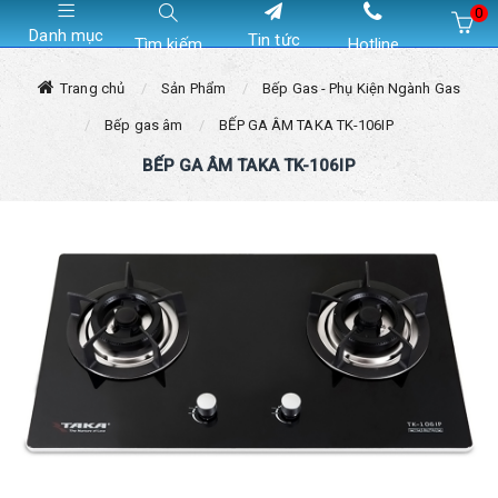
0
Danh mục
Tin tức
Tìm kiếm
Hotline
Hiện chưa có sản phẩm nào trong giỏ hàng của bạn
Trang chủ
Sản Phẩm
Bếp Gas - Phụ Kiện Ngành Gas
Bếp gas âm
BẾP GA ÂM TAKA TK-106IP
BẾP GA ÂM TAKA TK-106IP