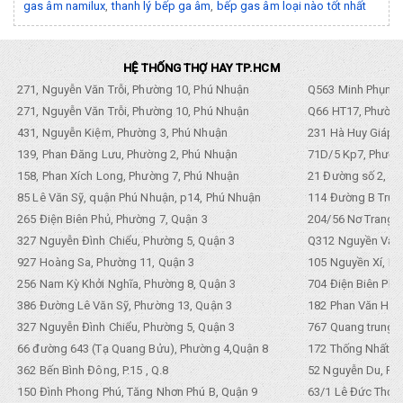
gas âm namilux
,
thanh lý bếp ga âm
,
bếp gas âm loại nào tốt nhất
HỆ THỐNG THỢ HAY TP.HCM
271, Nguyễn Văn Trỗi, Phường 10, Phú Nhuận
Q563 Minh Phụng,
271, Nguyễn Văn Trỗi, Phường 10, Phú Nhuận
Q66 HT17, Phường
431, Nguyễn Kiệm, Phường 3, Phú Nhuận
231 Hà Huy Giáp, 
139, Phan Đăng Lưu, Phường 2, Phú Nhuận
71D/5 Kp7, Phường
158, Phan Xích Long, Phường 7, Phú Nhuận
21 Đường số 2, KP
85 Lê Văn Sỹ, quận Phú Nhuận, p14, Phú Nhuận
114 Đường B Trưng
265 Điện Biên Phủ, Phường 7, Quận 3
204/56 Nơ Trang L
327 Nguyễn Đình Chiểu, Phường 5, Quận 3
Q312 Nguyền Văn 
927 Hoàng Sa, Phường 11, Quận 3
105 Nguyền Xí, Ph
256 Nam Kỳ Khởi Nghĩa, Phường 8, Quận 3
704 Điện Biên Phũ 
386 Đường Lê Văn Sỹ, Phường 13, Quận 3
182 Phan Văn Hân,
327 Nguyễn Đình Chiểu, Phường 5, Quận 3
767 Quang trung, 
66 đường 643 (Tạ Quang Bửu), Phường 4,Quận 8
172 Thống Nhất. P
362 Bến Bình Đông, P.15 , Q.8
52 Nguyễn Du, Ph
150 Đình Phong Phú, Tăng Nhơn Phú B, Quận 9
63/1 Lê Đức Thọ, 