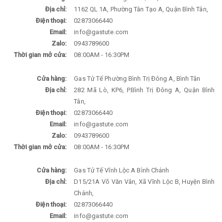
Địa chỉ:
1162 QL 1A, Phường Tân Tạo A, Quận Bình Tân,
Điện thoại:
02873066440
Email:
info@gastute.com
Zalo:
0943789600
Thời gian mở cửa:
08:00AM - 16:30PM
Cửa hàng:
Gas Tử Tế Phường Bình Trị Đông A, Bình Tân
Địa chỉ:
282 Mã Lò, KP6, P.Bình Trị Đông A, Quận Bình
Tân,
Điện thoại:
02873066440
Email:
info@gastute.com
Zalo:
0943789600
Thời gian mở cửa:
08:00AM - 16:30PM
Cửa hàng:
Gas Tử Tế Vĩnh Lộc A Bình Chánh
Địa chỉ:
D15/21A Võ Văn Vân, Xã Vĩnh Lộc B, Huyện Bình
Chánh,
Điện thoại:
02873066440
Email:
info@gastute.com