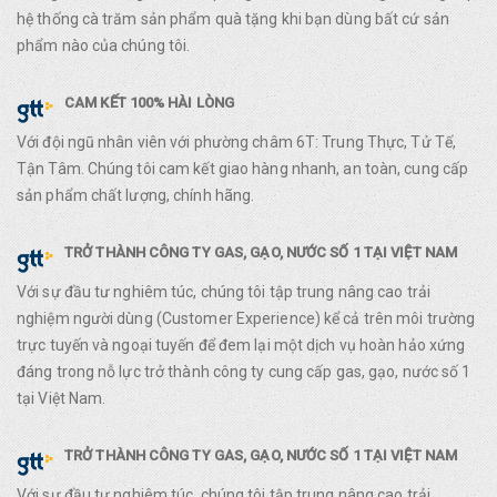
hệ thống cà trăm sản phẩm quà tặng khi bạn dùng bất cứ sản
phẩm nào của chúng tôi.
CAM KẾT 100% HÀI LÒNG
Với đội ngũ nhân viên với phường châm 6T: Trung Thực, Tử Tế,
Tận Tâm. Chúng tôi cam kết giao hàng nhanh, an toàn, cung cấp
sản phẩm chất lượng, chính hãng.
TRỞ THÀNH CÔNG TY GAS, GẠO, NƯỚC SỐ 1 TẠI VIỆT NAM
Với sự đầu tư nghiêm túc, chúng tôi tập trung nâng cao trải
nghiệm người dùng (Customer Experience) kể cả trên môi trường
trực tuyến và ngoại tuyến để đem lại một dịch vụ hoàn hảo xứng
đáng trong nỗ lực trở thành công ty cung cấp gas, gạo, nước số 1
tại Việt Nam.
TRỞ THÀNH CÔNG TY GAS, GẠO, NƯỚC SỐ 1 TẠI VIỆT NAM
Với sự đầu tư nghiêm túc, chúng tôi tập trung nâng cao trải