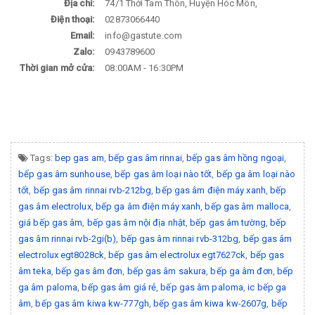
Địa chỉ:
74/1 Thới Tam Thôn, Huyện Hóc Môn,
Điện thoại:
02873066440
Email:
info@gastute.com
Zalo:
0943789600
Thời gian mở cửa:
08:00AM - 16:30PM
Tags:
bep gas am
,
bếp gas âm rinnai
,
bếp gas âm hồng ngoại
,
bếp gas âm sunhouse
,
bếp gas âm loại nào tốt
,
bếp ga âm loại nào
tốt
,
bếp gas âm rinnai rvb-212bg
,
bếp gas âm điện máy xanh
,
bếp
gas âm electrolux
,
bếp ga âm điện máy xanh
,
bếp gas âm malloca
,
giá bếp gas âm
,
bếp gas âm nội địa nhật
,
bếp gas âm tường
,
bếp
gas âm rinnai rvb-2gi(b)
,
bếp gas âm rinnai rvb-312bg
,
bếp gas âm
electrolux egt8028ck
,
bếp gas âm electrolux egt7627ck
,
bếp gas
âm teka
,
bếp gas âm đơn
,
bếp gas âm sakura
,
bếp ga âm đơn
,
bếp
ga âm paloma
,
bếp gas âm giá rẻ
,
bếp gas âm paloma
,
ic bếp ga
âm
,
bếp gas âm kiwa kw-777gh
,
bếp gas âm kiwa kw-2607g
,
bếp