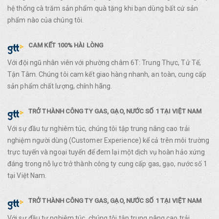
hệ thống cà trăm sản phẩm quà tặng khi bạn dùng bất cứ sản
phẩm nào của chúng tôi.
CAM KẾT 100% HÀI LÒNG
Với đội ngũ nhân viên với phường châm 6T: Trung Thực, Tử Tế,
Tận Tâm. Chúng tôi cam kết giao hàng nhanh, an toàn, cung cấp
sản phẩm chất lượng, chính hãng.
TRỞ THÀNH CÔNG TY GAS, GẠO, NƯỚC SỐ 1 TẠI VIỆT NAM
Với sự đầu tư nghiêm túc, chúng tôi tập trung nâng cao trải
nghiệm người dùng (Customer Experience) kể cả trên môi trường
trực tuyến và ngoại tuyến để đem lại một dịch vụ hoàn hảo xứng
đáng trong nỗ lực trở thành công ty cung cấp gas, gạo, nước số 1
tại Việt Nam.
TRỞ THÀNH CÔNG TY GAS, GẠO, NƯỚC SỐ 1 TẠI VIỆT NAM
Với sự đầu tư nghiêm túc, chúng tôi tập trung nâng cao trải