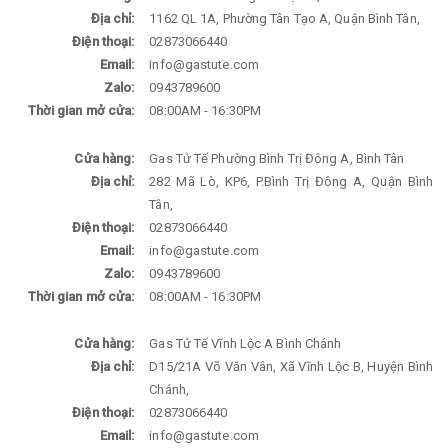
Địa chỉ:
1162 QL 1A, Phường Tân Tạo A, Quận Bình Tân,
Điện thoại:
02873066440
Email:
info@gastute.com
Zalo:
0943789600
Thời gian mở cửa:
08:00AM - 16:30PM
Cửa hàng:
Gas Tử Tế Phường Bình Trị Đông A, Bình Tân
Địa chỉ:
282 Mã Lò, KP6, P.Bình Trị Đông A, Quận Bình
Tân,
Điện thoại:
02873066440
Email:
info@gastute.com
Zalo:
0943789600
Thời gian mở cửa:
08:00AM - 16:30PM
Cửa hàng:
Gas Tử Tế Vĩnh Lộc A Bình Chánh
Địa chỉ:
D15/21A Võ Văn Vân, Xã Vĩnh Lộc B, Huyện Bình
Chánh,
Điện thoại:
02873066440
Email:
info@gastute.com