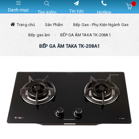
0
Danh mục
Tin tức
Tìm kiếm
Hotline
Hiện chưa có sản phẩm nào trong giỏ hàng của bạn
Trang chủ
Sản Phẩm
Bếp Gas - Phụ Kiện Ngành Gas
Bếp gas âm
BẾP GA ÂM TAKA TK-208A1
BẾP GA ÂM TAKA TK-208A1