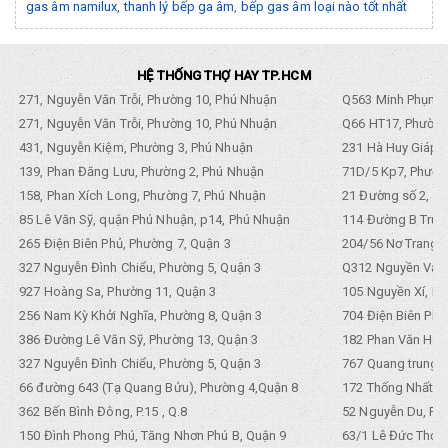
gas âm namilux
,
thanh lý bếp ga âm
,
bếp gas âm loại nào tốt nhất
HỆ THỐNG THỢ HAY TP.HCM
271, Nguyễn Văn Trỗi, Phường 10, Phú Nhuận
Q563 Minh Phụng,
271, Nguyễn Văn Trỗi, Phường 10, Phú Nhuận
Q66 HT17, Phường
431, Nguyễn Kiệm, Phường 3, Phú Nhuận
231 Hà Huy Giáp, 
139, Phan Đăng Lưu, Phường 2, Phú Nhuận
71D/5 Kp7, Phường
158, Phan Xích Long, Phường 7, Phú Nhuận
21 Đường số 2, KP
85 Lê Văn Sỹ, quận Phú Nhuận, p14, Phú Nhuận
114 Đường B Trưng
265 Điện Biên Phủ, Phường 7, Quận 3
204/56 Nơ Trang L
327 Nguyễn Đình Chiểu, Phường 5, Quận 3
Q312 Nguyền Văn 
927 Hoàng Sa, Phường 11, Quận 3
105 Nguyền Xí, Ph
256 Nam Kỳ Khởi Nghĩa, Phường 8, Quận 3
704 Điện Biên Phũ 
386 Đường Lê Văn Sỹ, Phường 13, Quận 3
182 Phan Văn Hân,
327 Nguyễn Đình Chiểu, Phường 5, Quận 3
767 Quang trung, 
66 đường 643 (Tạ Quang Bửu), Phường 4,Quận 8
172 Thống Nhất. P
362 Bến Bình Đông, P.15 , Q.8
52 Nguyễn Du, Ph
150 Đình Phong Phú, Tăng Nhơn Phú B, Quận 9
63/1 Lê Đức Thọ, 