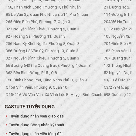
158, Phan Xích Long, Phường 7, Phú Nhuận
21 Đường số 2, KP
85 Lê Văn Sỹ, quận Phú Nhuận, p14, Phú Nhuận
114 Đường B Trưng
265 Điện Biên Phủ, Phường 7, Quận 3
204/56 Nơ Trang L
327 Nguyễn Đình Chiểu, Phường 5, Quận 3
Q312 Nguyền Văn 
927 Hoàng Sa, Phường 11, Quận 3
105 Nguyền Xí, Ph
256 Nam Kỳ Khởi Nghĩa, Phường 8, Quận 3
704 Điện Biên Phũ 
386 Đường Lê Văn Sỹ, Phường 13, Quận 3
182 Phan Văn Hân,
327 Nguyễn Đình Chiểu, Phường 5, Quận 3
767 Quang trung, 
66 đường 643 (Tạ Quang Bửu), Phường 4,Quận 8
172 Thống Nhất. P
362 Bến Bình Đông, P.15 , Q.8
52 Nguyễn Du, Ph
150 Đình Phong Phú, Tăng Nhơn Phú B, Quận 9
63/1 Lê Đức Thọ, 
Q168 Vĩnh Viễn, Phường 9, Quận 10
C3/27YM 6, ấp 4, 
D15/21A Võ Văn Vân, Xã Vĩnh Lộc B, Huyện Bình Chánh
698 Quốc Lộ 22, Tổ
GASTUTE TUYỂN DỤNG
Tuyển dụng nhân viên giao gas
Tuyển dụng Công nhân kỹ thuật
Tuyển dụng nhân viên tổng đài