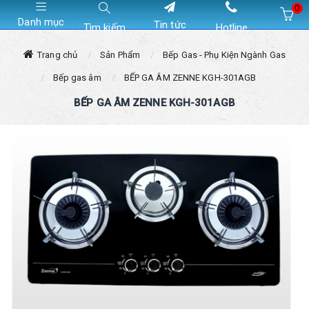
0
Danh mục
Tin tức
Tìm kiếm
Hotline
Hiện chưa có sản phẩm nào trong giỏ hàng của bạn
Trang chủ
Sản Phẩm
Bếp Gas - Phụ Kiện Ngành Gas
Bếp gas âm
BẾP GA ÂM ZENNE KGH-301AGB
BẾP GA ÂM ZENNE KGH-301AGB