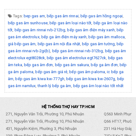
Tags:
bep gas am
,
bếp gas âm rinnai
,
bếp gas âm hồng ngoại
,
bếp gas âm sunhouse
,
bếp gas âm loại nào tốt
,
bếp ga âm loại nào
tốt
,
bếp gas âm rinnai rvb-212bg
,
bếp gas âm điện máy xanh
,
bếp
gas âm electrolux
,
bếp ga âm điện máy xanh
,
bếp gas âm malloca
,
giá bếp gas âm
,
bếp gas âm nội địa nhật
,
bếp gas âm tường
,
bếp
gas âm rinnai rvb-2gi(b)
,
bếp gas âm rinnai rvb-312bg
,
bếp gas âm
electrolux egt8028ck
,
bếp gas âm electrolux egt7627ck
,
bếp gas
âm teka
,
bếp gas âm đơn
,
bếp gas âm sakura
,
bếp ga âm đơn
,
bếp
ga âm paloma
,
bếp gas âm giá rẻ
,
bếp gas âm paloma
,
ic bếp ga
âm
,
bếp gas âm kiwa kw-777gh
,
bếp gas âm kiwa kw-2607g
,
bếp
gas âm namilux
,
thanh lý bếp ga âm
,
bếp gas âm loại nào tốt nhất
HỆ THỐNG THỢ HAY TP.HCM
271, Nguyễn Văn Trỗi, Phường 10, Phú Nhuận
Q563 Minh Phụng,
271, Nguyễn Văn Trỗi, Phường 10, Phú Nhuận
Q66 HT17, Phường
431, Nguyễn Kiệm, Phường 3, Phú Nhuận
231 Hà Huy Giáp, 
139, Phan Đăng Lưu, Phường 2, Phú Nhuận
71D/5 Kp7, Phường