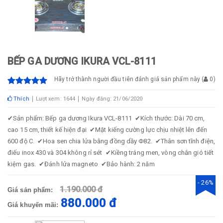
BẾP GA DƯƠNG IKURA VCL-8111
Hãy trở thành người đầu tiên đánh giá sản phẩm này
(
0
)
Thích
Lượt xem: 1644
Ngày đăng: 21/06/2020
✔
Sản phẩm: Bếp ga dương Ikura VCL-8111
✔
Kích thước: Dài 70 cm,
cao 15 cm, thiết kế hiện đại
✔
Mặt kiếng cường lực chịu nhiệt lên đến
600 độ C.
✔
Hoa sen chia lửa bằng đồng dầy Φ82.
✔
Thân sơn tĩnh điện,
điếu inox 430 và 304 không rỉ sét
✔
Kiềng tráng men, vòng chắn gió tiết
kiệm gas.
✔
Đánh lửa magneto
✔
Bảo hành: 2 năm​
- 26%
1.190.000 đ
Giá sản phẩm:
880.000 đ
Giá khuyến mãi: