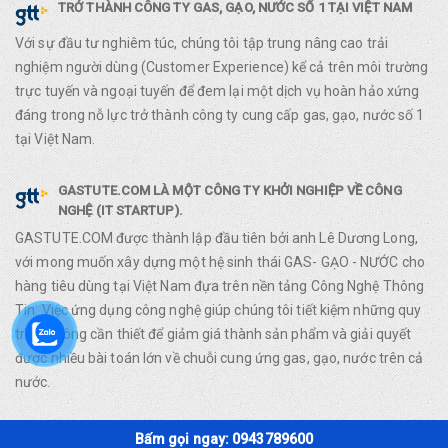
TRỞ THÀNH CÔNG TY GAS, GẠO, NƯỚC SỐ 1 TẠI VIỆT NAM
Với sự đầu tư nghiêm túc, chúng tôi tập trung nâng cao trải
nghiệm người dùng (Customer Experience) kể cả trên môi trường
trực tuyến và ngoại tuyến để đem lại một dịch vụ hoàn hảo xứng
đáng trong nỗ lực trở thành công ty cung cấp gas, gạo, nước số 1
tại Việt Nam.
GASTUTE.COM LÀ MỘT CÔNG TY KHỞI NGHIỆP VỀ CÔNG
NGHỆ (IT STARTUP).
GASTUTE.COM được thành lập đầu tiên bởi anh Lê Dương Long,
với mong muốn xây dựng một hệ sinh thái GAS- GẠO - NƯỚC cho
hàng tiêu dùng tại Việt Nam đựa trên nền tảng Công Nghệ Thông
Tin. Việc ứng dụng công nghệ giúp chúng tôi tiết kiệm những quy
trình không cần thiết để giảm giá thành sản phẩm và giải quyết
được nhiều bài toán lớn về chuỗi cung ứng gas, gạo, nước trên cả
nước.
Bấm gọi ngay: 0943789600