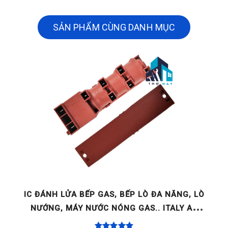
SẢN PHẨM CÙNG DANH MỤC
GE
IC ĐÁNH LỬA BẾP GAS, BẾP LÒ ĐA NĂNG, LÒ
NƯỚNG, MÁY NƯỚC NÓNG GAS.. ITALY AC
220-240V 2 LÒ / 4 LÒ / [...]