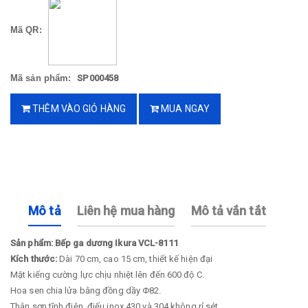
Mã QR:
Mã sản phẩm:
SP000458
THÊM VÀO GIỎ HÀNG
MUA NGAY
Mô tả
Liên hệ mua hàng
Mô tả vắn tắt
Sản phẩm: Bếp ga dương Ikura VCL-8111
Kích thước:
Dài 70 cm, cao 15 cm, thiết kế hiện đại
Mặt kiếng cường lực chịu nhiệt lên đến 600 độ C.
Hoa sen chia lửa bằng đồng dầy Φ82.
Thân sơn tĩnh điện, điếu inox 430 và 304 không rỉ sét