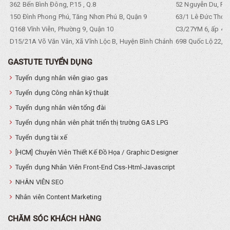
362 Bến Bình Đông, P.15 , Q.8
52 Nguyễn Du, Ph
150 Đình Phong Phú, Tăng Nhơn Phú B, Quận 9
63/1 Lê Đức Thọ, 
Q168 Vĩnh Viễn, Phường 9, Quận 10
C3/27YM 6, ấp 4, 
D15/21A Võ Văn Vân, Xã Vĩnh Lộc B, Huyện Bình Chánh
698 Quốc Lộ 22, Tổ
GASTUTE TUYỂN DỤNG
Tuyển dụng nhân viên giao gas
Tuyển dụng Công nhân kỹ thuật
Tuyển dụng nhân viên tổng đài
Tuyển dụng nhân viên phát triển thị trường GAS LPG
Tuyển dụng tài xế
[HCM] Chuyên Viên Thiết Kế Đồ Họa / Graphic Designer
Tuyển dụng Nhân Viên Front-End Css-Html-Javascript
NHÂN VIÊN SEO
Nhân viên Content Marketing
CHĂM SÓC KHÁCH HÀNG