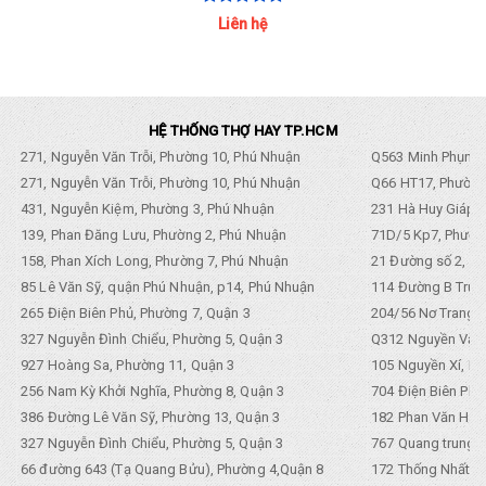
Liên hệ
HỆ THỐNG THỢ HAY TP.HCM
271, Nguyễn Văn Trỗi, Phường 10, Phú Nhuận
Q563 Minh Phụng,
271, Nguyễn Văn Trỗi, Phường 10, Phú Nhuận
Q66 HT17, Phường
431, Nguyễn Kiệm, Phường 3, Phú Nhuận
231 Hà Huy Giáp, 
139, Phan Đăng Lưu, Phường 2, Phú Nhuận
71D/5 Kp7, Phường
158, Phan Xích Long, Phường 7, Phú Nhuận
21 Đường số 2, KP
85 Lê Văn Sỹ, quận Phú Nhuận, p14, Phú Nhuận
114 Đường B Trưng
265 Điện Biên Phủ, Phường 7, Quận 3
204/56 Nơ Trang L
327 Nguyễn Đình Chiểu, Phường 5, Quận 3
Q312 Nguyền Văn 
927 Hoàng Sa, Phường 11, Quận 3
105 Nguyền Xí, Ph
256 Nam Kỳ Khởi Nghĩa, Phường 8, Quận 3
704 Điện Biên Phũ 
386 Đường Lê Văn Sỹ, Phường 13, Quận 3
182 Phan Văn Hân,
327 Nguyễn Đình Chiểu, Phường 5, Quận 3
767 Quang trung, 
66 đường 643 (Tạ Quang Bửu), Phường 4,Quận 8
172 Thống Nhất. P