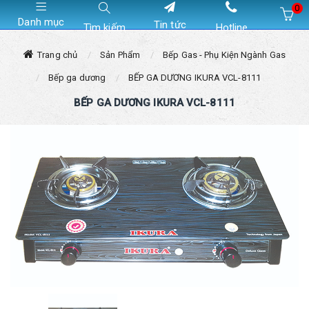
0
Danh mục
Tin tức
Tìm kiếm
Hotline
Hiện chưa có sản phẩm nào trong giỏ hàng của bạn
Trang chủ
Sản Phẩm
Bếp Gas - Phụ Kiện Ngành Gas
Bếp ga dương
BẾP GA DƯƠNG IKURA VCL-8111
BẾP GA DƯƠNG IKURA VCL-8111