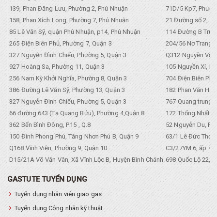
139, Phan Đăng Lưu, Phường 2, Phú Nhuận
71D/5 Kp7, Phường
158, Phan Xích Long, Phường 7, Phú Nhuận
21 Đường số 2, KP
85 Lê Văn Sỹ, quận Phú Nhuận, p14, Phú Nhuận
114 Đường B Trưng
265 Điện Biên Phủ, Phường 7, Quận 3
204/56 Nơ Trang L
327 Nguyễn Đình Chiểu, Phường 5, Quận 3
Q312 Nguyền Văn 
927 Hoàng Sa, Phường 11, Quận 3
105 Nguyền Xí, Ph
256 Nam Kỳ Khởi Nghĩa, Phường 8, Quận 3
704 Điện Biên Phũ 
386 Đường Lê Văn Sỹ, Phường 13, Quận 3
182 Phan Văn Hân,
327 Nguyễn Đình Chiểu, Phường 5, Quận 3
767 Quang trung, 
66 đường 643 (Tạ Quang Bửu), Phường 4,Quận 8
172 Thống Nhất. P
362 Bến Bình Đông, P.15 , Q.8
52 Nguyễn Du, Ph
150 Đình Phong Phú, Tăng Nhơn Phú B, Quận 9
63/1 Lê Đức Thọ, 
Q168 Vĩnh Viễn, Phường 9, Quận 10
C3/27YM 6, ấp 4, 
D15/21A Võ Văn Vân, Xã Vĩnh Lộc B, Huyện Bình Chánh
698 Quốc Lộ 22, Tổ
GASTUTE TUYỂN DỤNG
Tuyển dụng nhân viên giao gas
Tuyển dụng Công nhân kỹ thuật