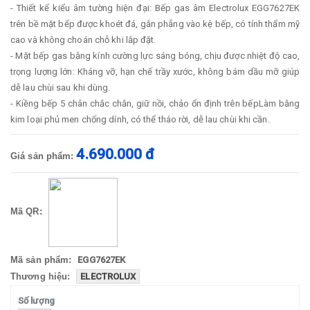
- Thiết kế kiểu âm tường hiện đại: Bếp gas âm Electrolux EGG7627EK
trên bề mặt bếp được khoét đá, gắn phẳng vào kệ bếp, có tính thẩm mỹ
cao và không choán chỗ khi lắp đặt.
- Mặt bếp gas bằng kính cường lực sáng bóng, chịu được nhiệt độ cao,
trọng lượng lớn: Kháng vỡ, hạn chế trầy xước, không bám dầu mỡ giúp
dễ lau chùi sau khi dùng.
- Kiềng bếp 5 chân chắc chắn, giữ nồi, chảo ổn định trên bếpLàm bằng
kim loại phủ men chống dính, có thể tháo rời, dễ lau chùi khi cần.
4.690.000 đ
Giá sản phẩm:
Mã QR:
Mã sản phẩm:
EGG7627EK
Thương hiệu:
ELECTROLUX
Số lượng