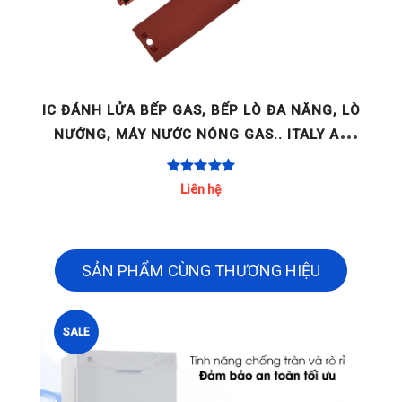
GE
IC ĐÁNH LỬA BẾP GAS, BẾP LÒ ĐA NĂNG, LÒ
NƯỚNG, MÁY NƯỚC NÓNG GAS.. ITALY AC
220-240V 2 LÒ / 4 LÒ / [...]
Liên hệ
SẢN PHẨM CÙNG THƯƠNG HIỆU
SALE