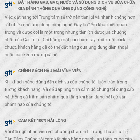
ĐẶT HÀNG GAS, GẠO, NƯỚC VÀ SỬ DỤNG DỊCH VỤ SỬA CHỮA
GIA ĐÌNH THÔNG QUA ỨNG DỤNG CÔNG NGHỆ
Việc đặt hàng tới Trung tâm sẽ trở nên tiện lợi và nhanh chóng hơn
rất nhiều nhờ ứng dụng công nghệ. Đây là điểm khác biệt quan
trọng và được coi là một trong những tiện ích được ưa chuộng
nhất của GasTuTe. Chỉ bằng một cái chạm tay hoặc một click
chuột, khách hàng đã có thể đặt hàng qua ứng dụng điện thoại
hoặc các kênh mạng xã hội
CHÍNH SÁCH HẬU MÃI VĨNH VIỄN
Khi khách hàng dùng đến dịch vụ của chúng tôi luôn trân trọng
tường khách hàng. Và để đáp ứng tình cảm đó chúng tôi cung cấp
hệ thống cà trăm sản phẩm quà tặng khi bạn dùng bất cứ sản
phẩm nào của chúng tôi.
CAM KẾT 100% HÀI LÒNG
Với đội ngũ nhân viên với phường châm 6T: Trung Thực, Tử Tế,
Tận Tâm. Chúng tôi cam kết giao hàng nhanh, an toàn, cung cấp