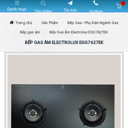
0
Danh mục
Tin tức
Tìm kiếm
Hotline
Hiện chưa có sản phẩm nào trong giỏ hàng của bạn
Trang chủ
Sản Phẩm
Bếp Gas - Phụ Kiện Ngành Gas
Bếp gas âm
Bếp Gas Âm Electrolux EGG7627EK
BẾP GAS ÂM ELECTROLUX EGG7627EK