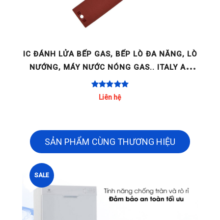
GE
IC ĐÁNH LỬA BẾP GAS, BẾP LÒ ĐA NĂNG, LÒ
NƯỚNG, MÁY NƯỚC NÓNG GAS.. ITALY AC
220-240V 2 LÒ / 4 LÒ / [...]
Liên hệ
SẢN PHẨM CÙNG THƯƠNG HIỆU
SALE