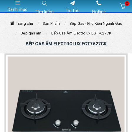
0
Danh mục
Tin tức
Tìm kiếm
Hotline
Hiện chưa có sản phẩm nào trong giỏ hàng của bạn
Trang chủ
Sản Phẩm
Bếp Gas - Phụ Kiện Ngành Gas
Bếp gas âm
Bếp Gas Âm Electrolux EGT7627CK
BẾP GAS ÂM ELECTROLUX EGT7627CK