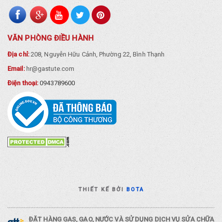
VĂN PHÒNG ĐIỀU HÀNH
Địa chỉ:
208, Nguyễn Hữu Cảnh, Phường 22, Bình Thạnh
Email:
hr@gastute.com
Điện thoại:
0943789600
THIẾT KẾ BỞI
BOTA
ĐẶT HÀNG GAS, GẠO, NƯỚC VÀ SỬ DỤNG DỊCH VỤ SỬA CHỮA