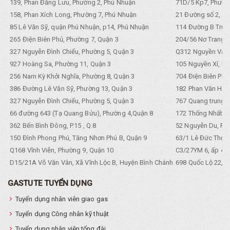
139, Phan Đăng Lưu, Phường 2, Phú Nhuận
71D/5 Kp7, Phường
158, Phan Xích Long, Phường 7, Phú Nhuận
21 Đường số 2, KP
85 Lê Văn Sỹ, quận Phú Nhuận, p14, Phú Nhuận
114 Đường B Trưng
265 Điện Biên Phủ, Phường 7, Quận 3
204/56 Nơ Trang L
327 Nguyễn Đình Chiểu, Phường 5, Quận 3
Q312 Nguyền Văn 
927 Hoàng Sa, Phường 11, Quận 3
105 Nguyền Xí, Ph
256 Nam Kỳ Khởi Nghĩa, Phường 8, Quận 3
704 Điện Biên Phũ 
386 Đường Lê Văn Sỹ, Phường 13, Quận 3
182 Phan Văn Hân,
327 Nguyễn Đình Chiểu, Phường 5, Quận 3
767 Quang trung, 
66 đường 643 (Tạ Quang Bửu), Phường 4,Quận 8
172 Thống Nhất. P
362 Bến Bình Đông, P.15 , Q.8
52 Nguyễn Du, Ph
150 Đình Phong Phú, Tăng Nhơn Phú B, Quận 9
63/1 Lê Đức Thọ, 
Q168 Vĩnh Viễn, Phường 9, Quận 10
C3/27YM 6, ấp 4, 
D15/21A Võ Văn Vân, Xã Vĩnh Lộc B, Huyện Bình Chánh
698 Quốc Lộ 22, Tổ
GASTUTE TUYỂN DỤNG
Tuyển dụng nhân viên giao gas
Tuyển dụng Công nhân kỹ thuật
Tuyển dụng nhân viên tổng đài