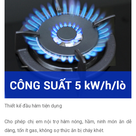
Thiết kế đầu hâm tiện dụng
Cho phép chị em nội trợ hâm nóng, hầm, ninh món ăn dễ
dàng, tốn ít gas, không sợ thức ăn bị cháy khét.