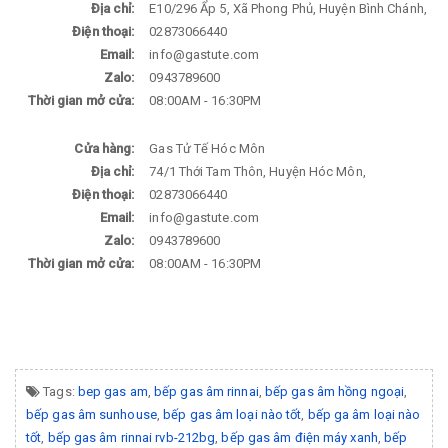
Địa chỉ:
E10/296 Ẩp 5, Xã Phong Phủ, Huyện Bình Chánh,
Điện thoại:
02873066440
Email:
info@gastute.com
Zalo:
0943789600
Thời gian mở cửa:
08:00AM - 16:30PM
Cửa hàng:
Gas Tử Tế Hóc Môn
Địa chỉ:
74/1 Thới Tam Thôn, Huyện Hóc Môn,
Điện thoại:
02873066440
Email:
info@gastute.com
Zalo:
0943789600
Thời gian mở cửa:
08:00AM - 16:30PM
Tags:
bep gas am
,
bếp gas âm rinnai
,
bếp gas âm hồng ngoại
,
bếp gas âm sunhouse
,
bếp gas âm loại nào tốt
,
bếp ga âm loại nào
tốt
,
bếp gas âm rinnai rvb-212bg
,
bếp gas âm điện máy xanh
,
bếp