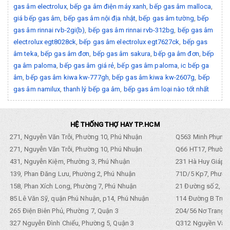
gas âm electrolux
,
bếp ga âm điện máy xanh
,
bếp gas âm malloca
,
giá bếp gas âm
,
bếp gas âm nội địa nhật
,
bếp gas âm tường
,
bếp
gas âm rinnai rvb-2gi(b)
,
bếp gas âm rinnai rvb-312bg
,
bếp gas âm
electrolux egt8028ck
,
bếp gas âm electrolux egt7627ck
,
bếp gas
âm teka
,
bếp gas âm đơn
,
bếp gas âm sakura
,
bếp ga âm đơn
,
bếp
ga âm paloma
,
bếp gas âm giá rẻ
,
bếp gas âm paloma
,
ic bếp ga
âm
,
bếp gas âm kiwa kw-777gh
,
bếp gas âm kiwa kw-2607g
,
bếp
gas âm namilux
,
thanh lý bếp ga âm
,
bếp gas âm loại nào tốt nhất
HỆ THỐNG THỢ HAY TP.HCM
271, Nguyễn Văn Trỗi, Phường 10, Phú Nhuận
Q563 Minh Phụng,
271, Nguyễn Văn Trỗi, Phường 10, Phú Nhuận
Q66 HT17, Phường
431, Nguyễn Kiệm, Phường 3, Phú Nhuận
231 Hà Huy Giáp, 
139, Phan Đăng Lưu, Phường 2, Phú Nhuận
71D/5 Kp7, Phường
158, Phan Xích Long, Phường 7, Phú Nhuận
21 Đường số 2, KP
85 Lê Văn Sỹ, quận Phú Nhuận, p14, Phú Nhuận
114 Đường B Trưng
265 Điện Biên Phủ, Phường 7, Quận 3
204/56 Nơ Trang L
327 Nguyễn Đình Chiểu, Phường 5, Quận 3
Q312 Nguyền Văn 