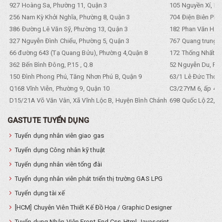
927 Hoàng Sa, Phường 11, Quận 3
105 Nguyền Xí, Ph
256 Nam Kỳ Khởi Nghĩa, Phường 8, Quận 3
704 Điện Biên Phũ 
386 Đường Lê Văn Sỹ, Phường 13, Quận 3
182 Phan Văn Hân,
327 Nguyễn Đình Chiểu, Phường 5, Quận 3
767 Quang trung, 
66 đường 643 (Tạ Quang Bửu), Phường 4,Quận 8
172 Thống Nhất. P
362 Bến Bình Đông, P.15 , Q.8
52 Nguyễn Du, Ph
150 Đình Phong Phú, Tăng Nhơn Phú B, Quận 9
63/1 Lê Đức Thọ, 
Q168 Vĩnh Viễn, Phường 9, Quận 10
C3/27YM 6, ấp 4, 
D15/21A Võ Văn Vân, Xã Vĩnh Lộc B, Huyện Bình Chánh
698 Quốc Lộ 22, Tổ
GASTUTE TUYỂN DỤNG
Tuyển dụng nhân viên giao gas
Tuyển dụng Công nhân kỹ thuật
Tuyển dụng nhân viên tổng đài
Tuyển dụng nhân viên phát triển thị trường GAS LPG
Tuyển dụng tài xế
[HCM] Chuyên Viên Thiết Kế Đồ Họa / Graphic Designer
Tuyển dụng Nhân Viên Front-End Css-Html-Javascript