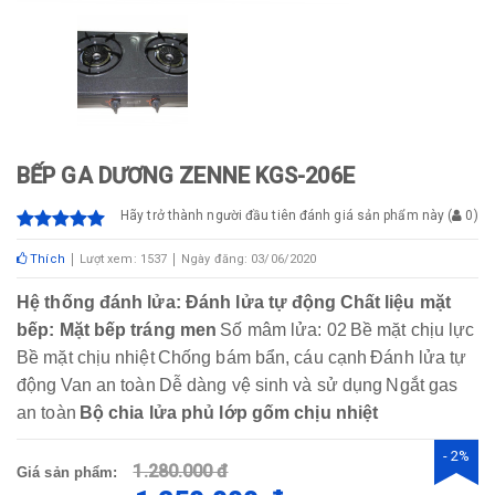
BẾP GA DƯƠNG ZENNE KGS-206E
Hãy trở thành người đầu tiên đánh giá sản phẩm này
(
0
)
Thích
Lượt xem: 1537
Ngày đăng: 03/06/2020
Hệ thống đánh lửa: Đánh lửa tự động
Chất liệu mặt
bếp: Mặt bếp tráng men
Số mâm lửa: 02
Bề mặt chịu lực
Bề mặt chịu nhiệt
Chống bám bẩn, cáu cạnh
Đánh lửa tự
động
Van an toàn
Dễ dàng vệ sinh và sử dụng
Ngắt gas
an toàn
Bộ chia lửa phủ lớp gốm chịu nhiệt
- 2%
1.280.000 đ
Giá sản phẩm: