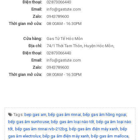
Điện thoại:
02873066440
Email:
info@gastute.com
Zalo:
0943789600
Thời gian mở cửa:
08:00AM - 16:30PM
Cửa hàng:
Gas Tử Tế Hóc Môn
Địa chỉ:
74/1 Thới Tam Thôn, Huyện Hóc Môn,
Điện thoại:
02873066440
Email:
info@gastute.com
Zalo:
0943789600
Thời gian mở cửa:
08:00AM - 16:30PM
Tags:
bep gas am
,
bếp gas âm rinnai
,
bếp gas âm hồng ngoại
,
bếp gas âm sunhouse
,
bếp gas âm loại nào tốt
,
bếp ga âm loại nào
tốt
,
bếp gas âm rinnai rvb-212bg
,
bếp gas âm điện máy xanh
,
bếp
gas âm electrolux
,
bếp ga âm điện máy xanh
,
bếp gas âm malloca
,