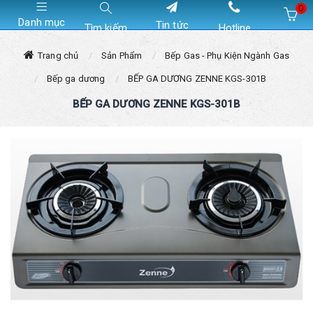
0
Danh mục
Tin tức
Tìm kiếm
Hotline
Hiện chưa có sản phẩm nào trong giỏ hàng của bạn
Trang chủ
Sản Phẩm
Bếp Gas - Phụ Kiện Ngành Gas
Bếp ga dương
BẾP GA DƯƠNG ZENNE KGS-301B
BẾP GA DƯƠNG ZENNE KGS-301B