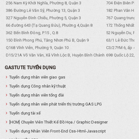
256 Nam Kỳ Khởi Nghĩa, Phường 8, Quận 3
704 Điện Biên Phũ 
386 Đường Lê Văn Sỹ, Phường 13, Quận 3
182 Phan Văn Hân,
327 Nguyễn Đình Chiểu, Phường 5, Quận 3
767 Quang trung, 
66 đường 643 (Tạ Quang Bửu), Phường 4,Quận 8
172 Thống Nhất. P
362 Bến Bình Đông, P.15 , Q.8
52 Nguyễn Du, Ph
150 Đình Phong Phú, Tăng Nhơn Phú B, Quận 9
63/1 Lê Đức Thọ, 
Q168 Vĩnh Viễn, Phường 9, Quận 10
C3/27YM 6, ấp 4, 
D15/21A Võ Văn Vân, Xã Vĩnh Lộc B, Huyện Bình Chánh
698 Quốc Lộ 22, Tổ
GASTUTE TUYỂN DỤNG
Tuyển dụng nhân viên giao gas
Tuyển dụng Công nhân kỹ thuật
Tuyển dụng nhân viên tổng đài
Tuyển dụng nhân viên phát triển thị trường GAS LPG
Tuyển dụng tài xế
[HCM] Chuyên Viên Thiết Kế Đồ Họa / Graphic Designer
Tuyển dụng Nhân Viên Front-End Css-Html-Javascript