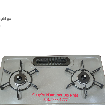
ngắt ga
g