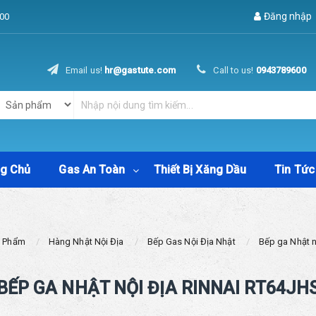
Đăng nhập
00
Email us!
hr@gastute.com
Call to us!
0943789600
ng Chủ
Gas An Toàn
Thiết Bị Xăng Dầu
Tin Tức
 Phẩm
Hàng Nhật Nội Địa
Bếp Gas Nội Địa Nhật
Bếp ga Nhật 
BẾP GA NHẬT NỘI ĐỊA RINNAI RT64JH