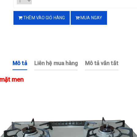
THÊM VÀO GIỎ HÀNG
MUA NGAY
Mô tả
Liên hệ mua hàng
Mô tả vắn tắt
 mặt men