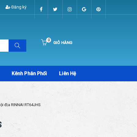
Đăng ký
0
GIỎ HÀNG
Hiện chưa có sản phẩm nào trong giỏ hàng của bạn
Kênh Phân Phối
Liên Hệ
nội địa RINNAI RT64JHS
S