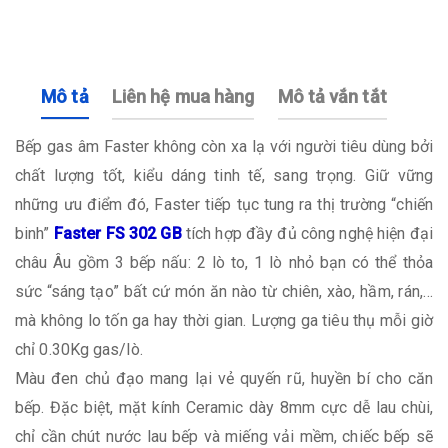
Mô tả
Liên hệ mua hàng
Mô tả vắn tắt
Bếp gas âm Faster không còn xa lạ với người tiêu dùng bởi
chất lượng tốt, kiểu dáng tinh tế, sang trọng. Giữ vững
những ưu điểm đó, Faster tiếp tục tung ra thị trường “chiến
binh”
Faster FS 302 GB
tích hợp đầy đủ công nghệ hiện đại
châu Âu
gồm 3 bếp nấu: 2 lò to, 1 lò nhỏ bạn có thể thỏa
sức “sáng tạo” bất cứ món ăn nào từ chiên, xào, hầm, rán,…
mà không lo tốn ga hay thời gian. Lượng ga tiêu thụ mỗi giờ
chỉ 0.30Kg gas/lò.
Màu đen chủ đạo mang lại vẻ quyến rũ, huyền bí cho căn
bếp. Đặc biệt, mặt kính Ceramic dày 8mm cực dễ lau chùi,
chỉ cần chút nước lau bếp và miếng vải mềm, chiếc bếp sẽ