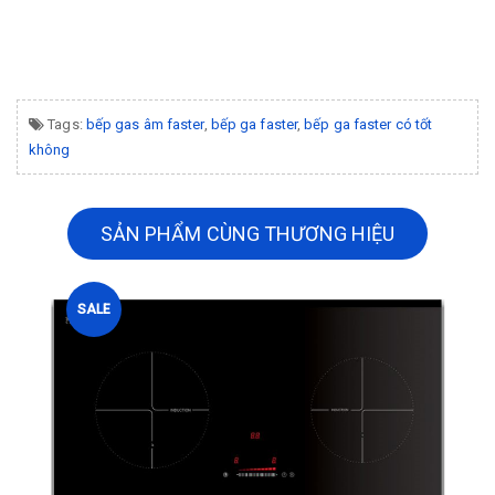
Tags:
bếp gas âm faster
,
bếp ga faster
,
bếp ga faster có tốt
không
SẢN PHẨM CÙNG THƯƠNG HIỆU
SALE