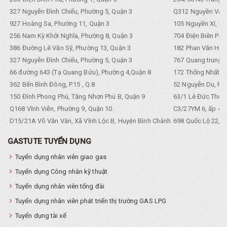
327 Nguyễn Đình Chiểu, Phường 5, Quận 3
Q312 Nguyền Văn 
927 Hoàng Sa, Phường 11, Quận 3
105 Nguyền Xí, Ph
256 Nam Kỳ Khởi Nghĩa, Phường 8, Quận 3
704 Điện Biên Phũ 
386 Đường Lê Văn Sỹ, Phường 13, Quận 3
182 Phan Văn Hân,
327 Nguyễn Đình Chiểu, Phường 5, Quận 3
767 Quang trung, 
66 đường 643 (Tạ Quang Bửu), Phường 4,Quận 8
172 Thống Nhất. P
362 Bến Bình Đông, P.15 , Q.8
52 Nguyễn Du, Ph
150 Đình Phong Phú, Tăng Nhơn Phú B, Quận 9
63/1 Lê Đức Thọ, 
Q168 Vĩnh Viễn, Phường 9, Quận 10
C3/27YM 6, ấp 4, 
D15/21A Võ Văn Vân, Xã Vĩnh Lộc B, Huyện Bình Chánh
698 Quốc Lộ 22, Tổ
GASTUTE TUYỂN DỤNG
Tuyển dụng nhân viên giao gas
Tuyển dụng Công nhân kỹ thuật
Tuyển dụng nhân viên tổng đài
Tuyển dụng nhân viên phát triển thị trường GAS LPG
Tuyển dụng tài xế