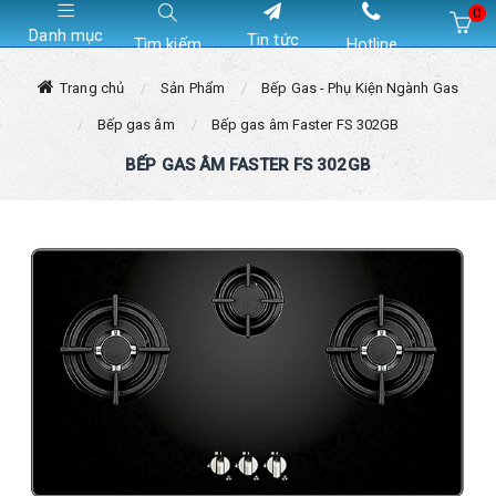
0
Danh mục
Tin tức
Tìm kiếm
Hotline
Hiện chưa có sản phẩm nào trong giỏ hàng của bạn
Trang chủ
Sản Phẩm
Bếp Gas - Phụ Kiện Ngành Gas
Bếp gas âm
Bếp gas âm Faster FS 302GB
BẾP GAS ÂM FASTER FS 302GB