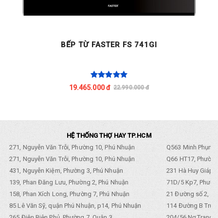
BẾP TỪ FASTER FS 741GI
19.465.000 đ
22.990.000 đ
HỆ THỐNG THỢ HAY TP.HCM
271, Nguyễn Văn Trỗi, Phường 10, Phú Nhuận
Q563 Minh Phụng,
271, Nguyễn Văn Trỗi, Phường 10, Phú Nhuận
Q66 HT17, Phường
431, Nguyễn Kiệm, Phường 3, Phú Nhuận
231 Hà Huy Giáp, 
139, Phan Đăng Lưu, Phường 2, Phú Nhuận
71D/5 Kp7, Phường
158, Phan Xích Long, Phường 7, Phú Nhuận
21 Đường số 2, KP
85 Lê Văn Sỹ, quận Phú Nhuận, p14, Phú Nhuận
114 Đường B Trưng
265 Điện Biên Phủ, Phường 7, Quận 3
204/56 Nơ Trang L