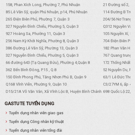
158, Phan Xích Long, Phường 7, Phú Nhuận
21 Đường số 2, KP
85 Lê Văn Sỹ, quận Phú Nhuận, p14, Phú Nhuận
114 Đường B Trưng
265 Điện Biên Phủ, Phường 7, Quận 3
204/56 Nơ Trang L
327 Nguyễn Đình Chiểu, Phường 5, Quận 3
Q312 Nguyền Văn 
927 Hoàng Sa, Phường 11, Quận 3
105 Nguyền Xí, Ph
256 Nam Kỳ Khởi Nghĩa, Phường 8, Quận 3
704 Điện Biên Phũ 
386 Đường Lê Văn Sỹ, Phường 13, Quận 3
182 Phan Văn Hân,
327 Nguyễn Đình Chiểu, Phường 5, Quận 3
767 Quang trung, 
66 đường 643 (Tạ Quang Bửu), Phường 4,Quận 8
172 Thống Nhất. P
362 Bến Bình Đông, P.15 , Q.8
52 Nguyễn Du, Ph
150 Đình Phong Phú, Tăng Nhơn Phú B, Quận 9
63/1 Lê Đức Thọ, 
Q168 Vĩnh Viễn, Phường 9, Quận 10
C3/27YM 6, ấp 4, 
D15/21A Võ Văn Vân, Xã Vĩnh Lộc B, Huyện Bình Chánh
698 Quốc Lộ 22, Tổ
GASTUTE TUYỂN DỤNG
Tuyển dụng nhân viên giao gas
Tuyển dụng Công nhân kỹ thuật
Tuyển dụng nhân viên tổng đài