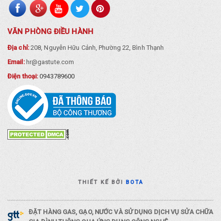
VĂN PHÒNG ĐIỀU HÀNH
Địa chỉ:
208, Nguyễn Hữu Cảnh, Phường 22, Bình Thạnh
Email:
hr@gastute.com
Điện thoại:
0943789600
THIẾT KẾ BỞI
BOTA
ĐẶT HÀNG GAS, GẠO, NƯỚC VÀ SỬ DỤNG DỊCH VỤ SỬA CHỮA