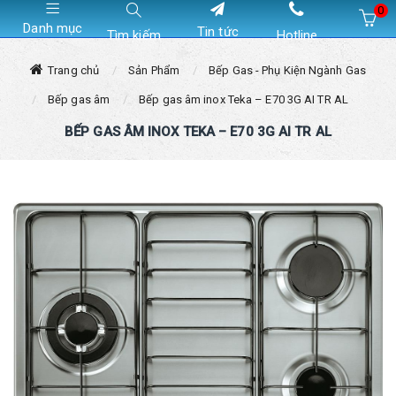
0
Danh mục
Tin tức
Tìm kiếm
Hotline
Hiện chưa có sản phẩm nào trong giỏ hàng của bạn
Trang chủ
Sản Phẩm
Bếp Gas - Phụ Kiện Ngành Gas
Bếp gas âm
Bếp gas âm inox Teka – E70 3G AI TR AL
BẾP GAS ÂM INOX TEKA – E70 3G AI TR AL