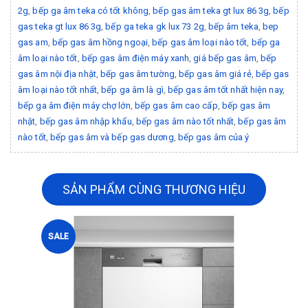
2g
,
bếp ga âm teka có tốt không
,
bếp gas âm teka gt lux 86 3g
,
bếp
gas teka gt lux 86 3g
,
bếp ga teka gk lux 73 2g
,
bếp âm teka
,
bep
gas am
,
bếp gas âm hồng ngoại
,
bếp gas âm loại nào tốt
,
bếp ga
âm loại nào tốt
,
bếp gas âm điện máy xanh
,
giá bếp gas âm
,
bếp
gas âm nội địa nhật
,
bếp gas âm tường
,
bếp gas âm giá rẻ
,
bếp gas
âm loại nào tốt nhất
,
bếp ga âm là gì
,
bếp gas âm tốt nhất hiện nay
,
bếp ga âm điện máy chợ lớn
,
bếp gas âm cao cấp
,
bếp gas âm
nhật
,
bếp gas âm nhập khẩu
,
bếp gas âm nào tốt nhất
,
bếp gas âm
nào tốt
,
bếp gas âm và bếp gas dương
,
bếp gas âm của ý
SẢN PHẨM CÙNG THƯƠNG HIỆU
SALE