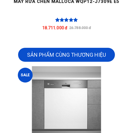
MÁY RỬA CHÉN MALLOCA WQP12-J7309E E5
M
18.711.000 đ
26.788.000 đ
SẢN PHẨM CÙNG THƯƠNG HIỆU
SALE