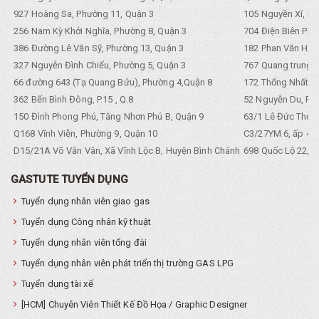
927 Hoàng Sa, Phường 11, Quận 3
105 Nguyền Xí, Ph
256 Nam Kỳ Khởi Nghĩa, Phường 8, Quận 3
704 Điện Biên Phũ 
386 Đường Lê Văn Sỹ, Phường 13, Quận 3
182 Phan Văn Hân,
327 Nguyễn Đình Chiểu, Phường 5, Quận 3
767 Quang trung, 
66 đường 643 (Tạ Quang Bửu), Phường 4,Quận 8
172 Thống Nhất. P
362 Bến Bình Đông, P.15 , Q.8
52 Nguyễn Du, Ph
150 Đình Phong Phú, Tăng Nhơn Phú B, Quận 9
63/1 Lê Đức Thọ, 
Q168 Vĩnh Viễn, Phường 9, Quận 10
C3/27YM 6, ấp 4, 
D15/21A Võ Văn Vân, Xã Vĩnh Lộc B, Huyện Bình Chánh
698 Quốc Lộ 22, Tổ
GASTUTE TUYỂN DỤNG
Tuyển dụng nhân viên giao gas
Tuyển dụng Công nhân kỹ thuật
Tuyển dụng nhân viên tổng đài
Tuyển dụng nhân viên phát triển thị trường GAS LPG
Tuyển dụng tài xế
[HCM] Chuyên Viên Thiết Kế Đồ Họa / Graphic Designer