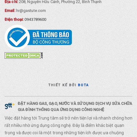
Địa chỉ:
208, Nguyễn Hữu Cảnh, Phường 22, Bình Thạnh
Email:
hr@gastute.com
Điện thoại:
0943789600
THIẾT KẾ BỞI
BOTA
ĐẶT HÀNG GAS, GẠO, NƯỚC VÀ SỬ DỤNG DỊCH VỤ SỬA CHỮA
GIA ĐÌNH THÔNG QUA ỨNG DỤNG CÔNG NGHỆ
Việc đặt hàng tới Trung tâm sẽ trở nên tiện lợi và nhanh chóng hơn
rất nhiều nhờ ứng dụng công nghệ. Đây là điểm khác biệt quan
trọng và được coi là một trong những tiện ích được ưa chuộng