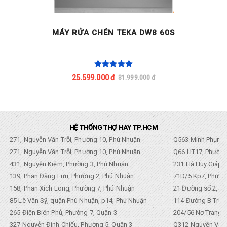
MÁY RỬA CHÉN TEKA DW8 60S
25.599.000 đ
31.999.000 đ
HỆ THỐNG THỢ HAY TP.HCM
271, Nguyễn Văn Trỗi, Phường 10, Phú Nhuận
Q563 Minh Phụng,
271, Nguyễn Văn Trỗi, Phường 10, Phú Nhuận
Q66 HT17, Phường
431, Nguyễn Kiệm, Phường 3, Phú Nhuận
231 Hà Huy Giáp, 
139, Phan Đăng Lưu, Phường 2, Phú Nhuận
71D/5 Kp7, Phường
158, Phan Xích Long, Phường 7, Phú Nhuận
21 Đường số 2, KP
85 Lê Văn Sỹ, quận Phú Nhuận, p14, Phú Nhuận
114 Đường B Trưng
265 Điện Biên Phủ, Phường 7, Quận 3
204/56 Nơ Trang L
327 Nguyễn Đình Chiểu, Phường 5, Quận 3
Q312 Nguyền Văn 