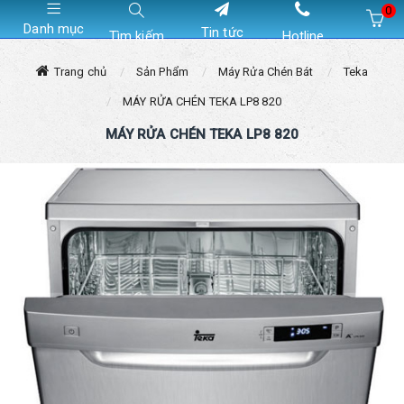
0
Danh mục
Tin tức
Tìm kiếm
Hotline
Hiện chưa có sản phẩm nào trong giỏ hàng của bạn
Trang chủ
Sản Phẩm
Máy Rửa Chén Bát
Teka
MÁY RỬA CHÉN TEKA LP8 820
MÁY RỬA CHÉN TEKA LP8 820