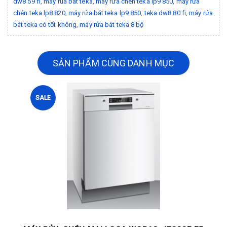
dw8 59 fi
,
may rua bat teka
,
máy rửa chén teka lp9 850
,
máy rửa
chén teka lp8 820
,
máy rửa bát teka lp9 850
,
teka dw8 80 fi
,
máy rửa
bát teka có tốt không
,
máy rửa bát teka 8 bộ
SẢN PHẨM CÙNG DANH MỤC
SALE