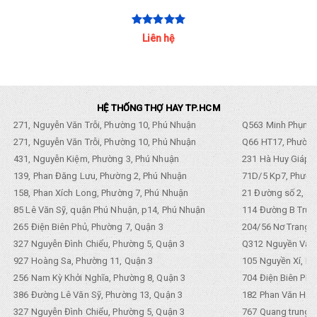
220-240V 2 LÒ / 4 LÒ / [...]
Liên hệ
HỆ THỐNG THỢ HAY TP.HCM
271, Nguyễn Văn Trỗi, Phường 10, Phú Nhuận
Q563 Minh Phụng,
271, Nguyễn Văn Trỗi, Phường 10, Phú Nhuận
Q66 HT17, Phường
431, Nguyễn Kiệm, Phường 3, Phú Nhuận
231 Hà Huy Giáp, 
139, Phan Đăng Lưu, Phường 2, Phú Nhuận
71D/5 Kp7, Phường
158, Phan Xích Long, Phường 7, Phú Nhuận
21 Đường số 2, KP
85 Lê Văn Sỹ, quận Phú Nhuận, p14, Phú Nhuận
114 Đường B Trưng
265 Điện Biên Phủ, Phường 7, Quận 3
204/56 Nơ Trang L
327 Nguyễn Đình Chiểu, Phường 5, Quận 3
Q312 Nguyền Văn 
927 Hoàng Sa, Phường 11, Quận 3
105 Nguyền Xí, Ph
256 Nam Kỳ Khởi Nghĩa, Phường 8, Quận 3
704 Điện Biên Phũ 
386 Đường Lê Văn Sỹ, Phường 13, Quận 3
182 Phan Văn Hân,
327 Nguyễn Đình Chiểu, Phường 5, Quận 3
767 Quang trung, 