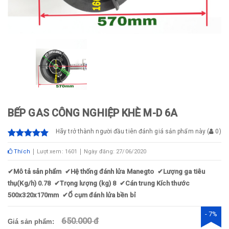
BẾP GAS CÔNG NGHIỆP KHÈ M-D 6A
Hãy trở thành người đầu tiên đánh giá sản phẩm này
(
0
)
Thích
Lượt xem: 1601
Ngày đăng: 27/06/2020
✔
Mô tả sản phẩm
✔
Hệ thống đánh lửa Manegto
✔
Lượng ga tiêu
thụ(Kg/h) 0.78
✔
Trọng lượng (kg) 8
✔
Cán trung Kích thước
500x320x170mm
✔
Ổ cụm đánh lửa bền bỉ
- 7%
650.000 đ
Giá sản phẩm: