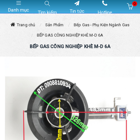
0
Danh mục
Tin tức
Tìm kiếm
Hotline
Hiện chưa có sản phẩm nào trong giỏ hàng của bạn
Trang chủ
Sản Phẩm
Bếp Gas - Phụ Kiện Ngành Gas
BẾP GAS CÔNG NGHIỆP KHÈ M-D 6A
BẾP GAS CÔNG NGHIỆP KHÈ M-D 6A