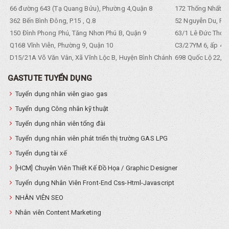
66 đường 643 (Tạ Quang Bửu), Phường 4,Quận 8
172 Thống Nhất. P
362 Bến Bình Đông, P.15 , Q.8
52 Nguyễn Du, Ph
150 Đình Phong Phú, Tăng Nhơn Phú B, Quận 9
63/1 Lê Đức Thọ, 
Q168 Vĩnh Viễn, Phường 9, Quận 10
C3/27YM 6, ấp 4, 
D15/21A Võ Văn Vân, Xã Vĩnh Lộc B, Huyện Bình Chánh
698 Quốc Lộ 22, Tổ
GASTUTE TUYỂN DỤNG
Tuyển dụng nhân viên giao gas
Tuyển dụng Công nhân kỹ thuật
Tuyển dụng nhân viên tổng đài
Tuyển dụng nhân viên phát triển thị trường GAS LPG
Tuyển dụng tài xế
[HCM] Chuyên Viên Thiết Kế Đồ Họa / Graphic Designer
Tuyển dụng Nhân Viên Front-End Css-Html-Javascript
NHÂN VIÊN SEO
Nhân viên Content Marketing