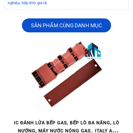
nghiệp; bếp khò giá rẻ;
SẢN PHẨM CÙNG DANH MỤC
GE
IC ĐÁNH LỬA BẾP GAS, BẾP LÒ ĐA NĂNG, LÒ
NƯỚNG, MÁY NƯỚC NÓNG GAS.. ITALY AC