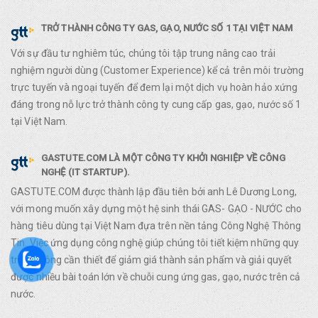
TRỞ THÀNH CÔNG TY GAS, GẠO, NƯỚC SỐ 1 TẠI VIỆT NAM
Với sự đầu tư nghiêm túc, chúng tôi tập trung nâng cao trải
nghiệm người dùng (Customer Experience) kể cả trên môi trường
trực tuyến và ngoại tuyến để đem lại một dịch vụ hoàn hảo xứng
đáng trong nỗ lực trở thành công ty cung cấp gas, gạo, nước số 1
tại Việt Nam.
GASTUTE.COM LÀ MỘT CÔNG TY KHỞI NGHIỆP VỀ CÔNG
NGHỆ (IT STARTUP).
GASTUTE.COM được thành lập đầu tiên bởi anh Lê Dương Long,
với mong muốn xây dựng một hệ sinh thái GAS- GẠO - NƯỚC cho
hàng tiêu dùng tại Việt Nam đựa trên nền tảng Công Nghệ Thông
Tin. Việc ứng dụng công nghệ giúp chúng tôi tiết kiệm những quy
trình không cần thiết để giảm giá thành sản phẩm và giải quyết
được nhiều bài toán lớn về chuỗi cung ứng gas, gạo, nước trên cả
nước.