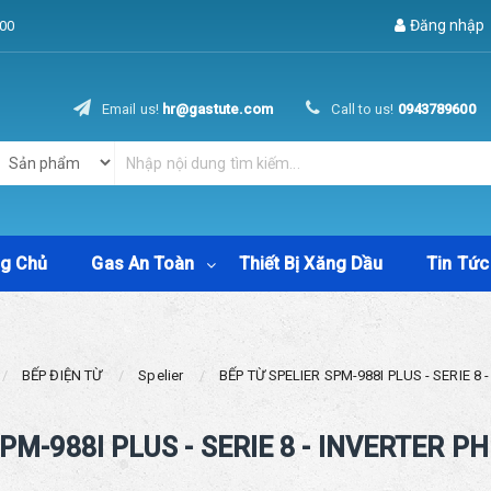
Đăng nhập
00
Email us!
hr@gastute.com
Call to us!
0943789600
ng Chủ
Gas An Toàn
Thiết Bị Xăng Dầu
Tin Tức
BẾP ĐIỆN TỪ
Spelier
BẾP TỪ SPELIER SPM-988I PLUS - SERIE 8 
PM-988I PLUS - SERIE 8 - INVERTER P