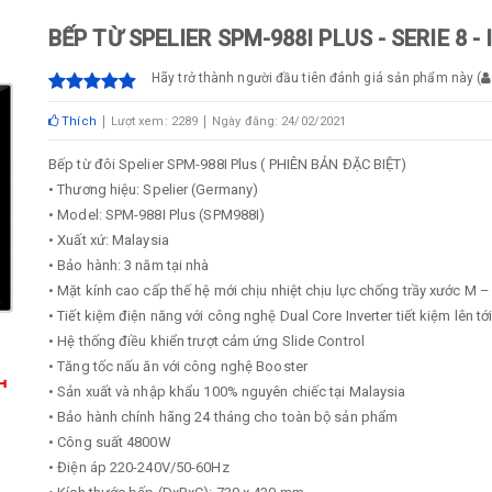
BẾP TỪ SPELIER SPM-988I PLUS - SERIE 8 
Hãy trở thành người đầu tiên đánh giá sản phẩm này
(
Thích
Lượt xem: 2289
Ngày đăng: 24/02/2021
Bếp từ đôi Spelier SPM-988I Plus ( PHIÊN BẢN ĐẶC BIỆT)
• Thương hiệu: Spelier (Germany)
• Model: SPM-988I Plus (SPM988I)
• Xuất xứ: Malaysia
• Bảo hành: 3 năm tại nhà
• Mặt kính cao cấp thế hệ mới chịu nhiệt chịu lực chống trầy xước 
• Tiết kiệm điện năng với công nghệ Dual Core Inverter tiết kiệm lên tớ
• Hệ thống điều khiển trượt cảm ứng Slide Control
• Tăng tốc nấu ăn với công nghệ Booster
• Sản xuất và nhập khẩu 100% nguyên chiếc tại Malaysia
• Bảo hành chính hãng 24 tháng cho toàn bộ sản phẩm
• Công suất 4800W
• Điện áp 220-240V/50-60Hz