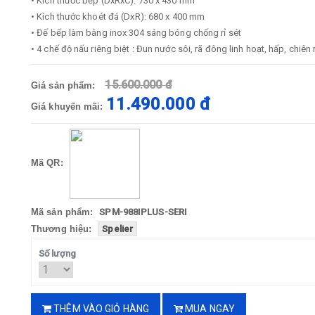
• Kích thước bếp (DxRxC): 730 x 430 mm
• Kích thước khoét đá (DxR): 680 x 400 mm
• Đế bếp làm bằng inox 304 sáng bóng chống rỉ sét
• 4 chế độ nấu riêng biệt : Đun nước sôi, rã đông linh hoạt, hấp, chiên 
15.600.000 đ
Giá sản phẩm:
11.490.000 đ
Giá khuyến mãi:
Mã QR:
Mã sản phẩm:
SPM-988IPLUS-SERI
Thương hiệu:
Spelier
Số lượng
THÊM VÀO GIỎ HÀNG
MUA NGAY