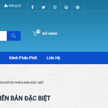
Đăng ký
0
GIỎ HÀNG
Hiện chưa có sản phẩm nào trong giỏ hàng của bạn
Kênh Phân Phối
Liên Hệ
- INVERTER PHIÊN BẢN ĐẶC BIỆT
HIÊN BẢN ĐẶC BIỆT