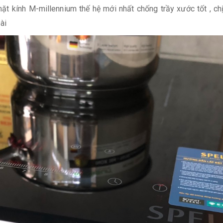
 kính M-millennium thế hệ mới nhất chống trầy xước tốt , chị
ài