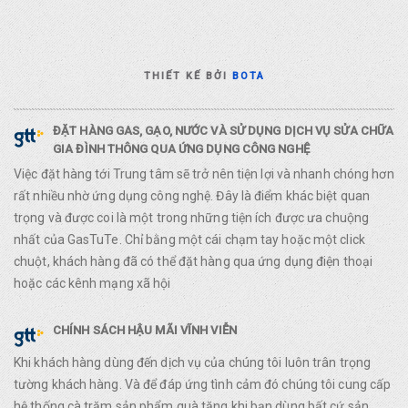
THIẾT KẾ BỞI
BOTA
ĐẶT HÀNG GAS, GẠO, NƯỚC VÀ SỬ DỤNG DỊCH VỤ SỬA CHỮA
GIA ĐÌNH THÔNG QUA ỨNG DỤNG CÔNG NGHỆ
Việc đặt hàng tới Trung tâm sẽ trở nên tiện lợi và nhanh chóng hơn
rất nhiều nhờ ứng dụng công nghệ. Đây là điểm khác biệt quan
trọng và được coi là một trong những tiện ích được ưa chuộng
nhất của GasTuTe. Chỉ bằng một cái chạm tay hoặc một click
chuột, khách hàng đã có thể đặt hàng qua ứng dụng điện thoại
hoặc các kênh mạng xã hội
CHÍNH SÁCH HẬU MÃI VĨNH VIỄN
Khi khách hàng dùng đến dịch vụ của chúng tôi luôn trân trọng
tường khách hàng. Và để đáp ứng tình cảm đó chúng tôi cung cấp
hệ thống cà trăm sản phẩm quà tặng khi bạn dùng bất cứ sản