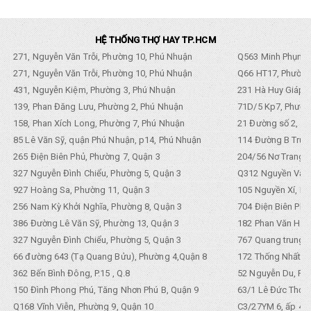
HỆ THỐNG THỢ HAY TP.HCM
271, Nguyễn Văn Trỗi, Phường 10, Phú Nhuận
Q563 Minh Phụng,
271, Nguyễn Văn Trỗi, Phường 10, Phú Nhuận
Q66 HT17, Phường
431, Nguyễn Kiệm, Phường 3, Phú Nhuận
231 Hà Huy Giáp, 
139, Phan Đăng Lưu, Phường 2, Phú Nhuận
71D/5 Kp7, Phường
158, Phan Xích Long, Phường 7, Phú Nhuận
21 Đường số 2, KP
85 Lê Văn Sỹ, quận Phú Nhuận, p14, Phú Nhuận
114 Đường B Trưng
265 Điện Biên Phủ, Phường 7, Quận 3
204/56 Nơ Trang L
327 Nguyễn Đình Chiểu, Phường 5, Quận 3
Q312 Nguyền Văn 
927 Hoàng Sa, Phường 11, Quận 3
105 Nguyền Xí, Ph
256 Nam Kỳ Khởi Nghĩa, Phường 8, Quận 3
704 Điện Biên Phũ 
386 Đường Lê Văn Sỹ, Phường 13, Quận 3
182 Phan Văn Hân,
327 Nguyễn Đình Chiểu, Phường 5, Quận 3
767 Quang trung, 
66 đường 643 (Tạ Quang Bửu), Phường 4,Quận 8
172 Thống Nhất. P
362 Bến Bình Đông, P.15 , Q.8
52 Nguyễn Du, Ph
150 Đình Phong Phú, Tăng Nhơn Phú B, Quận 9
63/1 Lê Đức Thọ, 
Q168 Vĩnh Viễn, Phường 9, Quận 10
C3/27YM 6, ấp 4, 