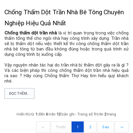
Chống Thấm Dột Trần Nhà Bê Tông Chuyên
Nghiệp Hiệu Quả Nhất
Chống thấm dột trần nhà
là vị trí quan trọng trong việc chống
thấm tổng thể cho ngôi nhà hay công trình xây dựng. Trần nhà
sẽ bị thấm dột nếu việc thiết kế thi công chống thấm dột trần
nhà bê tông từ ban đầu không đúng hoặc trong quá trình sử
dụng công trình bị xuống cấp.
Vậy nguyên nhân tác hại do trần nhà bị thấm dột gây ra là gì ?
Và các biện pháp thi công chống thấm dột trần nhà hiệu quả
ra sao ? Hãy cùng Chống thấm Thợ Hay tìm hiểu quý khách
nhé.
ĐỌC THÊM...
Hiển thị từ
1
đến
6
trên
12
bản ghi - Trang số
1
trên
2
trang
←
Trước
1
2
Sau
→