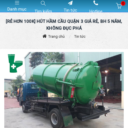
0
Danh mục
Tin tức
Tìm kiếm
Hotline
Hiện chưa có sản phẩm nào trong giỏ hàng của bạn
[RẺ HƠN 100K] HÚT HẦM CẦU QUẬN 3 GIÁ RẺ, BH 5 NĂM,
KHÔNG ĐỤC PHÁ
Trang chủ
Tin tức