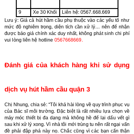
9
Xe 30 Khối
Liên hệ: 0567.668.669
Lưu ý: Giá cả hút hầm cầu phụ thuộc vào các yếu tố như 
mức độ nghiêm trọng, diện tích cần xử lý… nên để nhận 
được báo giá chính xác duy nhất, không phát sinh chi phí 
vui lòng liên hệ hotline 
0567668669. 
Đánh giá của khách hàng khi sử dụng 
dịch vụ hút hầm cầu quận 3
Chị Nhung, chia sẻ: “Tôi khá hài lòng về quy trình phục vụ 
của Bác sĩ môi trường. Đặc biệt là rất nhiều lựa chọn về 
máy móc thiết bị đa dạng mà không hề để lại dấu vết gì 
sau khi xử lý xong. Vì nhà tôi mới trùng tu nên rất ngại vấn 
đề phải đập phá này nọ. Chắc cũng vì các bạn cẩn thận 