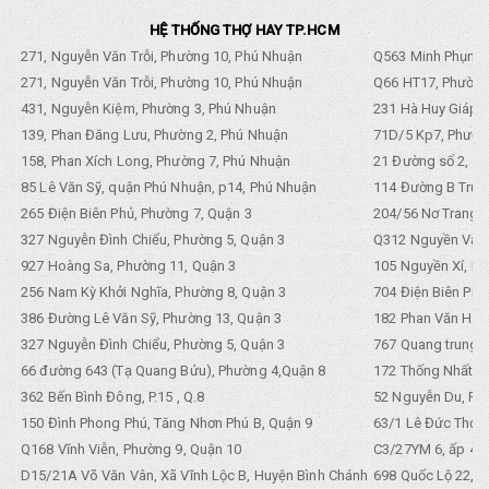
HỆ THỐNG THỢ HAY TP.HCM
271, Nguyễn Văn Trỗi, Phường 10, Phú Nhuận
Q563 Minh Phụng,
271, Nguyễn Văn Trỗi, Phường 10, Phú Nhuận
Q66 HT17, Phường
431, Nguyễn Kiệm, Phường 3, Phú Nhuận
231 Hà Huy Giáp, 
139, Phan Đăng Lưu, Phường 2, Phú Nhuận
71D/5 Kp7, Phường
158, Phan Xích Long, Phường 7, Phú Nhuận
21 Đường số 2, KP
85 Lê Văn Sỹ, quận Phú Nhuận, p14, Phú Nhuận
114 Đường B Trưng
265 Điện Biên Phủ, Phường 7, Quận 3
204/56 Nơ Trang L
327 Nguyễn Đình Chiểu, Phường 5, Quận 3
Q312 Nguyền Văn 
927 Hoàng Sa, Phường 11, Quận 3
105 Nguyền Xí, Ph
256 Nam Kỳ Khởi Nghĩa, Phường 8, Quận 3
704 Điện Biên Phũ 
386 Đường Lê Văn Sỹ, Phường 13, Quận 3
182 Phan Văn Hân,
327 Nguyễn Đình Chiểu, Phường 5, Quận 3
767 Quang trung, 
66 đường 643 (Tạ Quang Bửu), Phường 4,Quận 8
172 Thống Nhất. P
362 Bến Bình Đông, P.15 , Q.8
52 Nguyễn Du, Ph
150 Đình Phong Phú, Tăng Nhơn Phú B, Quận 9
63/1 Lê Đức Thọ, 
Q168 Vĩnh Viễn, Phường 9, Quận 10
C3/27YM 6, ấp 4, 
D15/21A Võ Văn Vân, Xã Vĩnh Lộc B, Huyện Bình Chánh
698 Quốc Lộ 22, Tổ