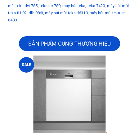
mùi teka dvt 785
,
teka nc 780
,
máy hút teka
,
teka 7420
,
máy hút mùi
teka tl1 92
,
dlh 986t
,
máy hút mùi teka tl6310
,
máy hút mùi teka cnl
6400
SẢN PHẨM CÙNG THƯƠNG HIỆU
SALE