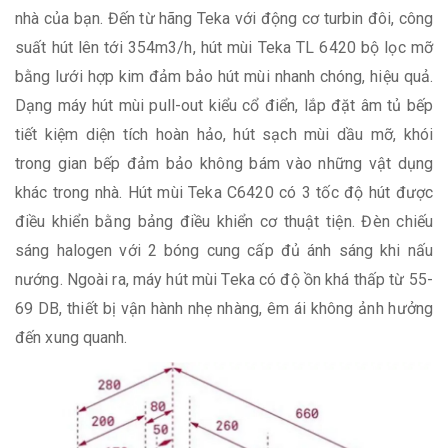
nhà của bạn. Đến từ hãng Teka với động cơ turbin đôi, công
suất hút lên tới 354m3/h, hút mùi Teka TL 6420 bộ lọc mỡ
bằng lưới hợp kim đảm bảo hút mùi nhanh chóng, hiệu quả.
Dạng máy hút mùi pull-out kiểu cổ điển, lắp đặt âm tủ bếp
tiết kiệm diện tích hoàn hảo, hút sạch mùi dầu mỡ, khói
trong gian bếp đảm bảo không bám vào những vật dụng
khác trong nhà. Hút mùi Teka C6420 có 3 tốc độ hút được
điều khiển bằng bảng điều khiển cơ thuật tiện. Đèn chiếu
sáng halogen với 2 bóng cung cấp đủ ánh sáng khi nấu
nướng. Ngoài ra, máy hút mùi Teka có độ ồn khá thấp từ 55-
69 DB, thiết bị vận hành nhẹ nhàng, êm ái không ảnh hưởng
đến xung quanh.