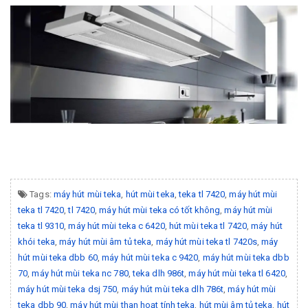
Tags:
máy hút mùi teka
,
hút mùi teka
,
teka tl 7420
,
máy hút mùi
teka tl 7420
,
tl 7420
,
máy hút mùi teka có tốt không
,
máy hút mùi
teka tl 9310
,
máy hút mùi teka c 6420
,
hút mùi teka tl 7420
,
máy hút
khói teka
,
máy hút mùi âm tủ teka
,
máy hút mùi teka tl 7420s
,
máy
hút mùi teka dbb 60
,
máy hút mùi teka c 9420
,
máy hút mùi teka dbb
70
,
máy hút mùi teka nc 780
,
teka dlh 986t
,
máy hút mùi teka tl 6420
,
máy hút mùi teka dsj 750
,
máy hút mùi teka dlh 786t
,
máy hút mùi
teka dbb 90
,
máy hút mùi than hoạt tính teka
,
hút mùi âm tủ teka
,
hút