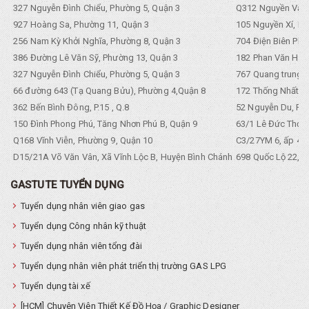
327 Nguyễn Đình Chiểu, Phường 5, Quận 3
Q312 Nguyền Văn 
927 Hoàng Sa, Phường 11, Quận 3
105 Nguyền Xí, Ph
256 Nam Kỳ Khởi Nghĩa, Phường 8, Quận 3
704 Điện Biên Phũ 
386 Đường Lê Văn Sỹ, Phường 13, Quận 3
182 Phan Văn Hân,
327 Nguyễn Đình Chiểu, Phường 5, Quận 3
767 Quang trung, 
66 đường 643 (Tạ Quang Bửu), Phường 4,Quận 8
172 Thống Nhất. P
362 Bến Bình Đông, P.15 , Q.8
52 Nguyễn Du, Ph
150 Đình Phong Phú, Tăng Nhơn Phú B, Quận 9
63/1 Lê Đức Thọ, 
Q168 Vĩnh Viễn, Phường 9, Quận 10
C3/27YM 6, ấp 4, 
D15/21A Võ Văn Vân, Xã Vĩnh Lộc B, Huyện Bình Chánh
698 Quốc Lộ 22, Tổ
GASTUTE TUYỂN DỤNG
Tuyển dụng nhân viên giao gas
Tuyển dụng Công nhân kỹ thuật
Tuyển dụng nhân viên tổng đài
Tuyển dụng nhân viên phát triển thị trường GAS LPG
Tuyển dụng tài xế
[HCM] Chuyên Viên Thiết Kế Đồ Họa / Graphic Designer