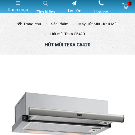
0
Danh mục
Tin tức
Tìm kiếm
Hotline
Hiện chưa có sản phẩm nào trong giỏ hàng của bạn
Trang chủ
Sản Phẩm
Máy Hút Mùi - Khử Mùi
Hút mùi Teka C6420
HÚT MÙI TEKA C6420