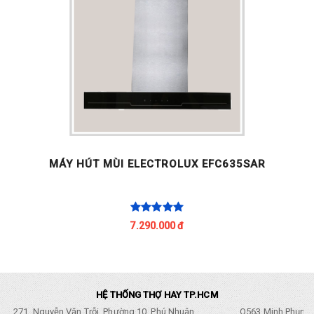
MÁY HÚT MÙI ELECTROLUX EFC635SAR
7.290.000 đ
HỆ THỐNG THỢ HAY TP.HCM
271, Nguyễn Văn Trỗi, Phường 10, Phú Nhuận
Q563 Minh Phụng,