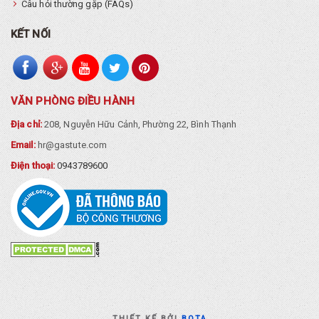
Câu hỏi thường gặp (FAQs)
KẾT NỐI
VĂN PHÒNG ĐIỀU HÀNH
Địa chỉ:
208, Nguyễn Hữu Cảnh, Phường 22, Bình Thạnh
Email:
hr@gastute.com
Điện thoại:
0943789600
THIẾT KẾ BỞI
BOTA