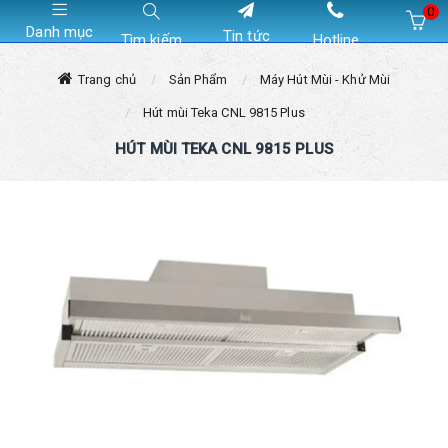
0
Danh mục
Tin tức
Tìm kiếm
Hotline
Hiện chưa có sản phẩm nào trong giỏ hàng của bạn
Trang chủ
Sản Phẩm
Máy Hút Mùi - Khử Mùi
Hút mùi Teka CNL 9815 Plus
HÚT MÙI TEKA CNL 9815 PLUS