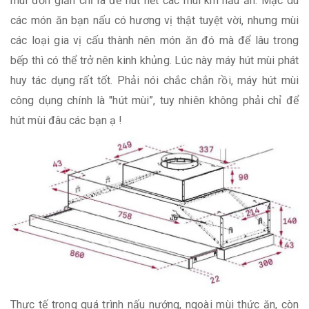
mùi đơn giản chỉ là để hút hết các mùi khi nấu ăn. Mặc dù
các món ăn bạn nấu có hương vị thật tuyệt vời, nhưng mùi
các loại gia vị cấu thành nên món ăn đó mà để lâu trong
bếp thì có thể trở nên kinh khủng. Lúc này máy hút mùi phát
huy tác dụng rất tốt. Phải nói chắc chắn rồi, máy hút mùi
công dụng chính là "hút mùi”, tuy nhiên không phải chỉ để
hút mùi đâu các bạn ạ !
Thực tế trong quá trình nấu nướng, ngoài mùi thức ăn, còn