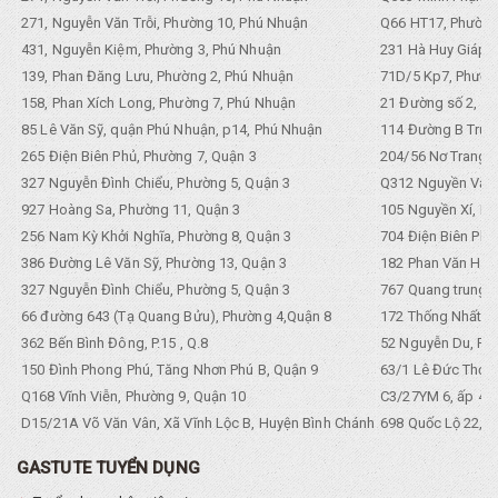
271, Nguyễn Văn Trỗi, Phường 10, Phú Nhuận
Q66 HT17, Phường
431, Nguyễn Kiệm, Phường 3, Phú Nhuận
231 Hà Huy Giáp, 
139, Phan Đăng Lưu, Phường 2, Phú Nhuận
71D/5 Kp7, Phường
158, Phan Xích Long, Phường 7, Phú Nhuận
21 Đường số 2, KP
85 Lê Văn Sỹ, quận Phú Nhuận, p14, Phú Nhuận
114 Đường B Trưng
265 Điện Biên Phủ, Phường 7, Quận 3
204/56 Nơ Trang L
327 Nguyễn Đình Chiểu, Phường 5, Quận 3
Q312 Nguyền Văn 
927 Hoàng Sa, Phường 11, Quận 3
105 Nguyền Xí, Ph
256 Nam Kỳ Khởi Nghĩa, Phường 8, Quận 3
704 Điện Biên Phũ 
386 Đường Lê Văn Sỹ, Phường 13, Quận 3
182 Phan Văn Hân,
327 Nguyễn Đình Chiểu, Phường 5, Quận 3
767 Quang trung, 
66 đường 643 (Tạ Quang Bửu), Phường 4,Quận 8
172 Thống Nhất. P
362 Bến Bình Đông, P.15 , Q.8
52 Nguyễn Du, Ph
150 Đình Phong Phú, Tăng Nhơn Phú B, Quận 9
63/1 Lê Đức Thọ, 
Q168 Vĩnh Viễn, Phường 9, Quận 10
C3/27YM 6, ấp 4, 
D15/21A Võ Văn Vân, Xã Vĩnh Lộc B, Huyện Bình Chánh
698 Quốc Lộ 22, Tổ
GASTUTE TUYỂN DỤNG