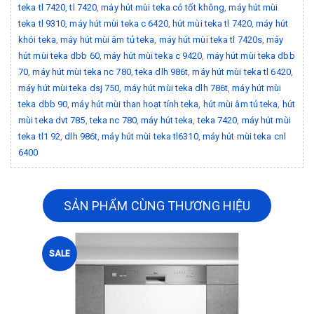
teka tl 7420
,
tl 7420
,
máy hút mùi teka có tốt không
,
máy hút mùi
teka tl 9310
,
máy hút mùi teka c 6420
,
hút mùi teka tl 7420
,
máy hút
khói teka
,
máy hút mùi âm tủ teka
,
máy hút mùi teka tl 7420s
,
máy
hút mùi teka dbb 60
,
máy hút mùi teka c 9420
,
máy hút mùi teka dbb
70
,
máy hút mùi teka nc 780
,
teka dlh 986t
,
máy hút mùi teka tl 6420
,
máy hút mùi teka dsj 750
,
máy hút mùi teka dlh 786t
,
máy hút mùi
teka dbb 90
,
máy hút mùi than hoạt tính teka
,
hút mùi âm tủ teka
,
hút
mùi teka dvt 785
,
teka nc 780
,
máy hút teka
,
teka 7420
,
máy hút mùi
teka tl1 92
,
dlh 986t
,
máy hút mùi teka tl6310
,
máy hút mùi teka cnl
6400
SẢN PHẨM CÙNG THƯƠNG HIỆU
SALE