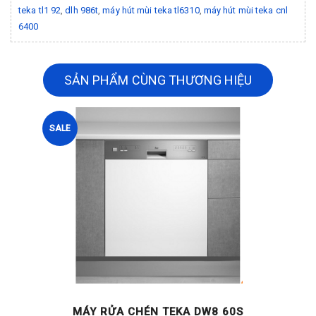
teka tl1 92
,
dlh 986t
,
máy hút mùi teka tl6310
,
máy hút mùi teka cnl
6400
SẢN PHẨM CÙNG THƯƠNG HIỆU
SALE
MÁY RỬA CHÉN TEKA DW8 60S