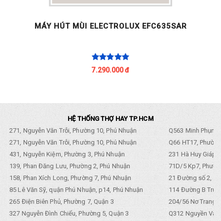
MÁY HÚT MÙI ELECTROLUX EFC635SAR
7.290.000 đ
HỆ THỐNG THỢ HAY TP.HCM
271, Nguyễn Văn Trỗi, Phường 10, Phú Nhuận
Q563 Minh Phụng,
271, Nguyễn Văn Trỗi, Phường 10, Phú Nhuận
Q66 HT17, Phường
431, Nguyễn Kiệm, Phường 3, Phú Nhuận
231 Hà Huy Giáp, 
139, Phan Đăng Lưu, Phường 2, Phú Nhuận
71D/5 Kp7, Phường
158, Phan Xích Long, Phường 7, Phú Nhuận
21 Đường số 2, KP
85 Lê Văn Sỹ, quận Phú Nhuận, p14, Phú Nhuận
114 Đường B Trưng
265 Điện Biên Phủ, Phường 7, Quận 3
204/56 Nơ Trang L
327 Nguyễn Đình Chiểu, Phường 5, Quận 3
Q312 Nguyền Văn 