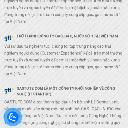
nghiệm người dùng (Customer Experience) kể cả trên môi trường
trực tuyến và ngoại tuyến để đem lại một dịch vụ hoàn hảo xứng
đáng trong nỗ lực trở thành công ty cung cấp gas, gạo, nước số 1
tại Việt Nam.
TRỞ THÀNH CÔNG TY GAS, GẠO, NƯỚC SỐ 1 TẠI VIỆT NAM
Với sự đầu tư nghiêm túc, chúng tôi tập trung nâng cao trải
nghiệm người dùng (Customer Experience) kể cả trên môi trường
trực tuyến và ngoại tuyến để đem lại một dịch vụ hoàn hảo xứng
đáng trong nỗ lực trở thành công ty cung cấp gas, gạo, nước số 1
tại Việt Nam.
GASTUTE.COM LÀ MỘT CÔNG TY KHỞI NGHIỆP VỀ CÔNG
NGHỆ (IT STARTUP).
GASTUTE.COM được thành lập đầu tiên bởi anh Lê Dương Long,
với mong muốn xây dựng một hệ sinh thái GAS- GẠO - NƯỚC cho
hàng tiêu dùng tại Việt Nam đựa trên nền tảng Công Nghệ Thông
Tin. Việc ứng dụng công nghệ giúp chúng tôi tiết kiệm những quy