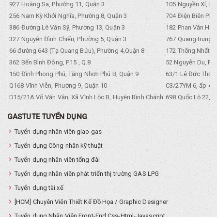
927 Hoàng Sa, Phường 11, Quận 3
105 Nguyền Xí, Ph
256 Nam Kỳ Khởi Nghĩa, Phường 8, Quận 3
704 Điện Biên Phũ 
386 Đường Lê Văn Sỹ, Phường 13, Quận 3
182 Phan Văn Hân,
327 Nguyễn Đình Chiểu, Phường 5, Quận 3
767 Quang trung, 
66 đường 643 (Tạ Quang Bửu), Phường 4,Quận 8
172 Thống Nhất. P
362 Bến Bình Đông, P.15 , Q.8
52 Nguyễn Du, Ph
150 Đình Phong Phú, Tăng Nhơn Phú B, Quận 9
63/1 Lê Đức Thọ, 
Q168 Vĩnh Viễn, Phường 9, Quận 10
C3/27YM 6, ấp 4, 
D15/21A Võ Văn Vân, Xã Vĩnh Lộc B, Huyện Bình Chánh
698 Quốc Lộ 22, Tổ
GASTUTE TUYỂN DỤNG
Tuyển dụng nhân viên giao gas
Tuyển dụng Công nhân kỹ thuật
Tuyển dụng nhân viên tổng đài
Tuyển dụng nhân viên phát triển thị trường GAS LPG
Tuyển dụng tài xế
[HCM] Chuyên Viên Thiết Kế Đồ Họa / Graphic Designer
Tuyển dụng Nhân Viên Front-End Css-Html-Javascript