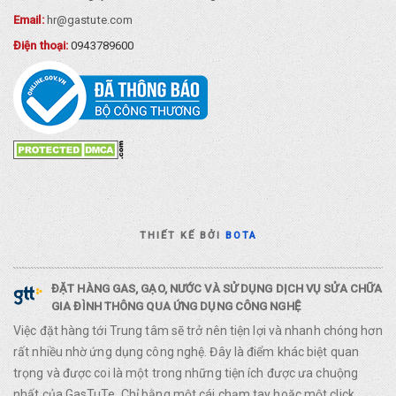
Email:
hr@gastute.com
Điện thoại:
0943789600
THIẾT KẾ BỞI
BOTA
ĐẶT HÀNG GAS, GẠO, NƯỚC VÀ SỬ DỤNG DỊCH VỤ SỬA CHỮA
GIA ĐÌNH THÔNG QUA ỨNG DỤNG CÔNG NGHỆ
Việc đặt hàng tới Trung tâm sẽ trở nên tiện lợi và nhanh chóng hơn
rất nhiều nhờ ứng dụng công nghệ. Đây là điểm khác biệt quan
trọng và được coi là một trong những tiện ích được ưa chuộng
nhất của GasTuTe. Chỉ bằng một cái chạm tay hoặc một click