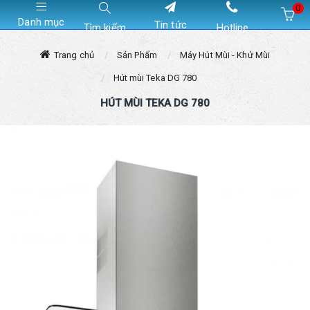
0
Danh mục
Tin tức
Tìm kiếm
Hotline
Hiện chưa có sản phẩm nào trong giỏ hàng của bạn
Trang chủ
Sản Phẩm
Máy Hút Mùi - Khử Mùi
Hút mùi Teka DG 780
HÚT MÙI TEKA DG 780