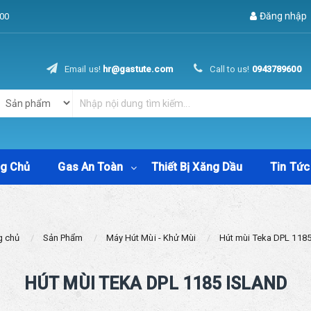
Đăng nhập
00
Email us!
hr@gastute.com
Call to us!
0943789600
ng Chủ
Gas An Toàn
Thiết Bị Xăng Dầu
Tin Tức
g chủ
Sản Phẩm
Máy Hút Mùi - Khử Mùi
Hút mùi Teka DPL 118
HÚT MÙI TEKA DPL 1185 ISLAND