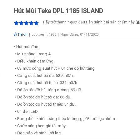
Hút Mùi Teka DPL 1185 ISLAND
Hãy trở thành người đầu tiên đánh giá sản phẩm này
(
Thích
Lượt xem: 1985
Ngày đăng: 01/11/2020
• Hút mùi đảo.
• Mức năng lượng A.
• Điều khiển cảm ứng.
• 03 mức công suất hút + 01 chế độ hút tăng
• Công suất hút tối đa: 629 m3/h.
• Công suất hút tối thiểu: 331 m3/h
• Độ ồn tốc độ hút tăng cường: 69 dB.
• Độ ồn tốc độ hút tối đa: 66 dB.
• Độ ồn tốc độ hút tối thiểu: 54 dB.
• 04 đèn LED.
• Bảng điều khiển bằng thép không gỉ, 03 lưới lọc nhôm .
• Chức năng hẹn giờ tắt máy.
• Đèn báo vệ sinh lưới lọc