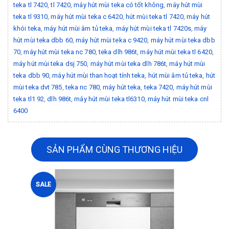
teka tl 7420
,
tl 7420
,
máy hút mùi teka có tốt không
,
máy hút mùi
teka tl 9310
,
máy hút mùi teka c 6420
,
hút mùi teka tl 7420
,
máy hút
khói teka
,
máy hút mùi âm tủ teka
,
máy hút mùi teka tl 7420s
,
máy
hút mùi teka dbb 60
,
máy hút mùi teka c 9420
,
máy hút mùi teka dbb
70
,
máy hút mùi teka nc 780
,
teka dlh 986t
,
máy hút mùi teka tl 6420
,
máy hút mùi teka dsj 750
,
máy hút mùi teka dlh 786t
,
máy hút mùi
teka dbb 90
,
máy hút mùi than hoạt tính teka
,
hút mùi âm tủ teka
,
hút
mùi teka dvt 785
,
teka nc 780
,
máy hút teka
,
teka 7420
,
máy hút mùi
teka tl1 92
,
dlh 986t
,
máy hút mùi teka tl6310
,
máy hút mùi teka cnl
6400
SẢN PHẨM CÙNG THƯƠNG HIỆU
SALE