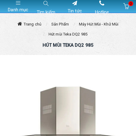
0
Danh mục
Tin tức
Tìm kiếm
Hotline
Hiện chưa có sản phẩm nào trong giỏ hàng của bạn
Trang chủ
Sản Phẩm
Máy Hút Mùi - Khử Mùi
Hút mùi Teka DQ2 985
HÚT MÙI TEKA DQ2 985