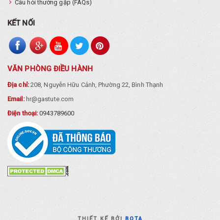
Câu hỏi thường gặp (FAQs)
KẾT NỐI
VĂN PHÒNG ĐIỀU HÀNH
Địa chỉ:
208, Nguyễn Hữu Cảnh, Phường 22, Bình Thạnh
Email:
hr@gastute.com
Điện thoại:
0943789600
THIẾT KẾ BỞI
BOTA