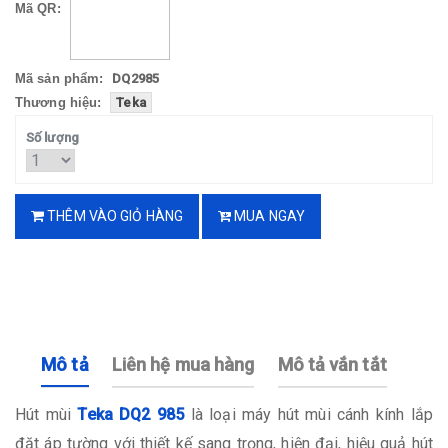
Mã QR:
Mã sản phẩm:
DQ2985
Thương hiệu:
Teka
Số lượng
THÊM VÀO GIỎ HÀNG
MUA NGAY
Mô tả
Liên hệ mua hàng
Mô tả vắn tắt
Hút mùi
Teka DQ2 985
là loại máy hút mùi cánh kính lắp
đặt áp tường với thiết kế sang trọng, hiện đại, hiệu quả hút