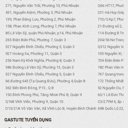
271, Nguyễn Văn Trỗi, Phường 10, Phú Nhuận
Q66 HT17, Phường
431, Nguyễn Kiệm, Phường 3, Phú Nhuận
231 Hà Huy Giáp, 
139, Phan Đăng Lưu, Phường 2, Phú Nhuận
71D/5 Kp7, Phường
158, Phan Xích Long, Phường 7, Phú Nhuận
21 Đường số 2, KP
85 Lê Văn Sỹ, quận Phú Nhuận, p14, Phú Nhuận
114 Đường B Trưng
265 Điện Biên Phủ, Phường 7, Quận 3
204/56 Nơ Trang L
327 Nguyễn Đình Chiểu, Phường 5, Quận 3
Q312 Nguyền Văn 
927 Hoàng Sa, Phường 11, Quận 3
105 Nguyền Xí, Ph
256 Nam Kỳ Khởi Nghĩa, Phường 8, Quận 3
704 Điện Biên Phũ 
386 Đường Lê Văn Sỹ, Phường 13, Quận 3
182 Phan Văn Hân,
327 Nguyễn Đình Chiểu, Phường 5, Quận 3
767 Quang trung, 
66 đường 643 (Tạ Quang Bửu), Phường 4,Quận 8
172 Thống Nhất. P
362 Bến Bình Đông, P.15 , Q.8
52 Nguyễn Du, Ph
150 Đình Phong Phú, Tăng Nhơn Phú B, Quận 9
63/1 Lê Đức Thọ, 
Q168 Vĩnh Viễn, Phường 9, Quận 10
C3/27YM 6, ấp 4, 
D15/21A Võ Văn Vân, Xã Vĩnh Lộc B, Huyện Bình Chánh
698 Quốc Lộ 22, Tổ
GASTUTE TUYỂN DỤNG