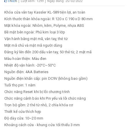
Thích
Lượt xem: 1299
Ngày đăng: 25/02/2022
Khóa cửa vân tay Kassler KL-589 tiện lợi, an toàn
Kích thước thân khóa ngoài: R 120 x C 190 x D 80 mm
Mặt khóa ngoài: Nhôm, kẽm, Polyme, nhựa ABS
Bề mặt bên ngoài: Phủ kim loại 3 lớp
Vận hành bằng mật mã, vân tay, thẻ từ
Mật mã chủ và mật mã người dùng
Đăng ký lên đến 200 dấu vân tay, 50 thẻ từ, 2 mật mã
Màu hoàn thiện: Màu đen
Nhiệt độ vận hành: -20°C~50°C
Nguồn điện: 4AA Batteries
Nguồn điện khẩn cấp: pin DC9V (không bao gồm)
Tuổi thọ pin: 1 năm
Chức năng Reset khi bị lỗi chương trình
Chức năng cảnh báo khi Pin yếu và lỗi chức năng
Trọn bộ gồm: 2 thẻ từ nhỏ, 2 chìa khóa cơ
Thiết kế cửa thích hợp
Độ dày cửa: 10~20 mm
Khoảng cách cửa - khung cửa: tối thiểu 3 mm