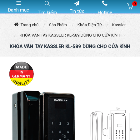
0
Danh mục
Tin tức
Tìm kiếm
Hotline
Hiện chưa có sản phẩm nào trong giỏ hàng của bạn
Trang chủ
Sản Phẩm
Khóa Điện Tử
Kassler
KHÓA VÂN TAY KASSLER KL-589 DÙNG CHO CỬA KÍNH
KHÓA VÂN TAY KASSLER KL-589 DÙNG CHO CỬA KÍNH