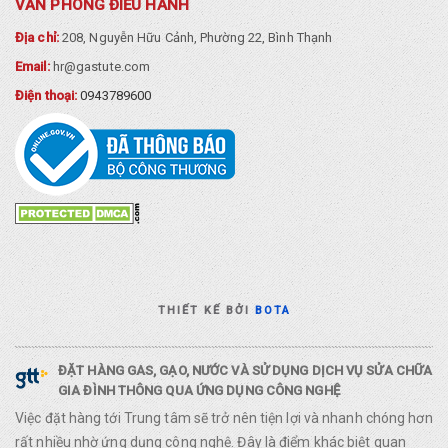
VĂN PHÒNG ĐIỀU HÀNH
Địa chỉ:
208, Nguyễn Hữu Cảnh, Phường 22, Bình Thạnh
Email:
hr@gastute.com
Điện thoại:
0943789600
THIẾT KẾ BỞI
BOTA
ĐẶT HÀNG GAS, GẠO, NƯỚC VÀ SỬ DỤNG DỊCH VỤ SỬA CHỮA
GIA ĐÌNH THÔNG QUA ỨNG DỤNG CÔNG NGHỆ
Việc đặt hàng tới Trung tâm sẽ trở nên tiện lợi và nhanh chóng hơn
rất nhiều nhờ ứng dụng công nghệ. Đây là điểm khác biệt quan