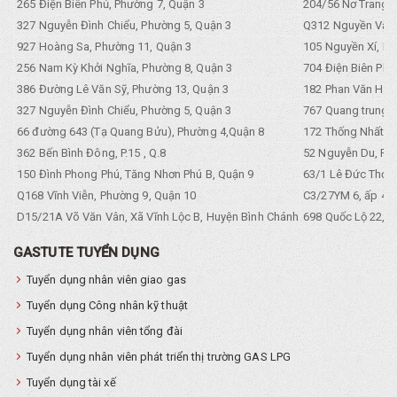
265 Điện Biên Phủ, Phường 7, Quận 3
204/56 Nơ Trang L
327 Nguyễn Đình Chiểu, Phường 5, Quận 3
Q312 Nguyền Văn 
927 Hoàng Sa, Phường 11, Quận 3
105 Nguyền Xí, Ph
256 Nam Kỳ Khởi Nghĩa, Phường 8, Quận 3
704 Điện Biên Phũ 
386 Đường Lê Văn Sỹ, Phường 13, Quận 3
182 Phan Văn Hân,
327 Nguyễn Đình Chiểu, Phường 5, Quận 3
767 Quang trung, 
66 đường 643 (Tạ Quang Bửu), Phường 4,Quận 8
172 Thống Nhất. P
362 Bến Bình Đông, P.15 , Q.8
52 Nguyễn Du, Ph
150 Đình Phong Phú, Tăng Nhơn Phú B, Quận 9
63/1 Lê Đức Thọ, 
Q168 Vĩnh Viễn, Phường 9, Quận 10
C3/27YM 6, ấp 4, 
D15/21A Võ Văn Vân, Xã Vĩnh Lộc B, Huyện Bình Chánh
698 Quốc Lộ 22, Tổ
GASTUTE TUYỂN DỤNG
Tuyển dụng nhân viên giao gas
Tuyển dụng Công nhân kỹ thuật
Tuyển dụng nhân viên tổng đài
Tuyển dụng nhân viên phát triển thị trường GAS LPG
Tuyển dụng tài xế