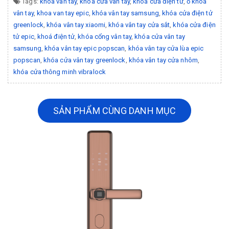
Tags:
khóa vân tay
,
khóa cửa vân tay
,
khoá cửa điện tử
,
ổ khoá
vân tay
,
khoa van tay epic
,
khóa vân tay samsung
,
khóa cửa điện tử
greenlock
,
khóa vân tay xiaomi
,
khóa vân tay cửa sắt
,
khóa cửa điện
tử epic
,
khoá điện tử
,
khóa cổng vân tay
,
khóa cửa vân tay
samsung
,
khóa vân tay epic popscan
,
khóa vân tay cửa lùa epic
popscan
,
khóa cửa vân tay greenlock
,
khóa vân tay cửa nhôm
,
khóa cửa thông minh vibralock
SẢN PHẨM CÙNG DANH MỤC