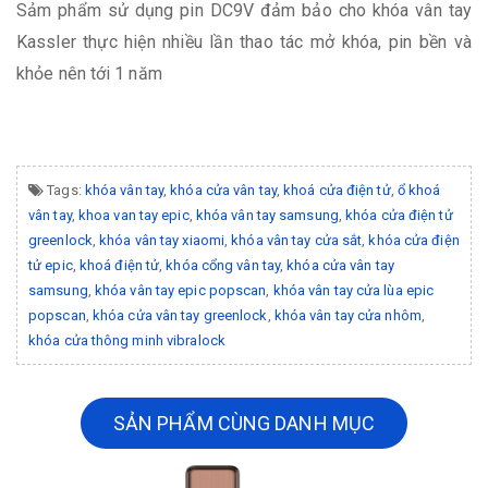
Sảm phẩm sử dụng pin DC9V đảm bảo cho khóa vân tay
Kassler thực hiện nhiều lần thao tác mở khóa, pin bền và
khỏe nên tới 1 năm
Tags:
khóa vân tay
,
khóa cửa vân tay
,
khoá cửa điện tử
,
ổ khoá
vân tay
,
khoa van tay epic
,
khóa vân tay samsung
,
khóa cửa điện tử
greenlock
,
khóa vân tay xiaomi
,
khóa vân tay cửa sắt
,
khóa cửa điện
tử epic
,
khoá điện tử
,
khóa cổng vân tay
,
khóa cửa vân tay
samsung
,
khóa vân tay epic popscan
,
khóa vân tay cửa lùa epic
popscan
,
khóa cửa vân tay greenlock
,
khóa vân tay cửa nhôm
,
khóa cửa thông minh vibralock
SẢN PHẨM CÙNG DANH MỤC