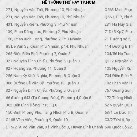
HỆ THỐNG THỢ HAY TP.HCM
271, Nguyễn Văn Trỗi, Phường 10, Phú Nhuận
Q563 Minh Phụng,
271, Nguyễn Văn Trỗi, Phường 10, Phú Nhuận
Q66 HT17, Phường
431, Nguyễn Kiệm, Phường 3, Phú Nhuận
231 Hà Huy Giáp, 
139, Phan Đăng Lưu, Phường 2, Phú Nhuận
71D/5 Kp7, Phường
158, Phan Xích Long, Phường 7, Phú Nhuận
21 Đường số 2, KP
85 Lê Văn Sỹ, quận Phú Nhuận, p14, Phú Nhuận
114 Đường B Trưng
265 Điện Biên Phủ, Phường 7, Quận 3
204/56 Nơ Trang L
327 Nguyễn Đình Chiểu, Phường 5, Quận 3
Q312 Nguyền Văn 
927 Hoàng Sa, Phường 11, Quận 3
105 Nguyền Xí, Ph
256 Nam Kỳ Khởi Nghĩa, Phường 8, Quận 3
704 Điện Biên Phũ 
386 Đường Lê Văn Sỹ, Phường 13, Quận 3
182 Phan Văn Hân,
327 Nguyễn Đình Chiểu, Phường 5, Quận 3
767 Quang trung, 
66 đường 643 (Tạ Quang Bửu), Phường 4,Quận 8
172 Thống Nhất. P
362 Bến Bình Đông, P.15 , Q.8
52 Nguyễn Du, Ph
150 Đình Phong Phú, Tăng Nhơn Phú B, Quận 9
63/1 Lê Đức Thọ, 
Q168 Vĩnh Viễn, Phường 9, Quận 10
C3/27YM 6, ấp 4, 
D15/21A Võ Văn Vân, Xã Vĩnh Lộc B, Huyện Bình Chánh
698 Quốc Lộ 22, Tổ