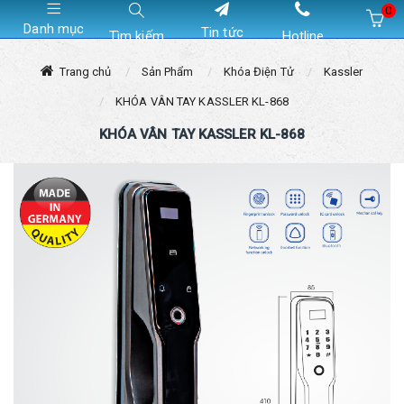
0
Danh mục
Tin tức
Tìm kiếm
Hotline
Hiện chưa có sản phẩm nào trong giỏ hàng của bạn
Trang chủ
Sản Phẩm
Khóa Điện Tử
Kassler
KHÓA VÂN TAY KASSLER KL-868
KHÓA VÂN TAY KASSLER KL-868