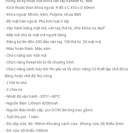
Thông số kỹ thuật của khóa vân tay Kassler KL-868
- Kích thước thân khóa ngoài: R 85 x C 410 x D 60mm
- khóa ngoài: Nhôm, kẽm, Polyme, nhựa ABS
- Bề mặt bên ngoài: Phủ kim loại 3 lớp
- Vận hành bằng mật mã, vân tay, thẻ từ, chìa khóa cơ, ApP
- Mật mã chủ và mật mã người dùng
- Đăng ký lên đến 200 dấu vân tay, 100 thẻ từ, 30 mật mã
- Màu hoàn thiện: Màu xám
- Chức năng xáo trộn mã
- Chức năng Reset khi bị lỗi chương trình
- Chức năng cảnh báo khi Pin yếu và lỗi chức năng Có thiết lập chế độ tự
động hoặc chế độ thủ công
- 2 thẻ từ nhỏ
- 2 chìa cơ
- Nhiệt độ vận hành: -20⁰C~60⁰C
- Nguồn điện: Lithium 4200mah
- Nguồn điện khẩn cấp: pin DC9V (không bao gồm)
- Tuổi thọ pin: 1 năm
- Độ dày cửa: 40~90mm Khoảng cách cửa - Khung cửa: tối thiểu 3mm
- Đố cửa: tối thiểu 100mm