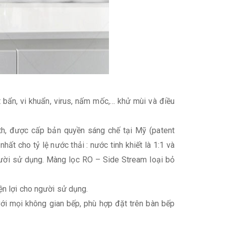
ất bẩn, vi khuẩn, virus, nấm mốc,… khử mùi và điều
th, được cấp bản quyền sáng chế tại Mỹ (patent
ất cho tỷ lệ nước thải : nước tinh khiết là 1:1 và
người sử dụng. Màng lọc RO – Side Stream loại bỏ
iện lợi cho người sử dụng.
ới mọi không gian bếp, phù hợp đặt trên bàn bếp