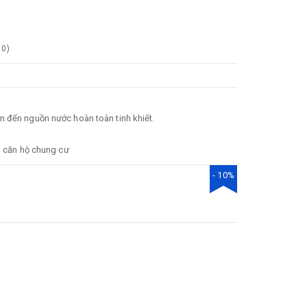
0
)
m đến nguồn nước hoàn toàn tinh khiết.
u căn hộ chung cư
- 10%