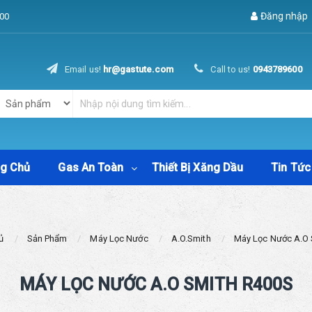
Đăng nhập
00
Email us!
hr@gastute.com
Call to us!
0943789600
ng Chủ
Gas An Toàn
Thiết Bị Xăng Dầu
Tin Tức
ủ
Sản Phẩm
Máy Lọc Nước
A.O.Smith
Máy Lọc Nước A.O 
MÁY LỌC NƯỚC A.O SMITH R400S