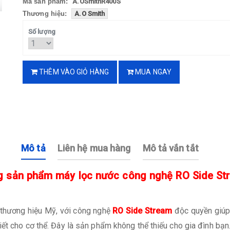
Mã sản phẩm:
A.OSmithR400S
Thương hiệu:
A.O Smith
Số lượng
THÊM VÀO GIỎ HÀNG
MUA NGAY
Mô tả
Liên hệ mua hàng
Mô tả vắn tắt
 sản phẩm máy lọc nước công nghệ RO Side Stre
thương hiệu Mỹ, với công nghệ
RO Side Stream
độc quyền giúp 
ết cho cơ thể. Đây là sản phẩm không thể thiếu cho gia đình bạn