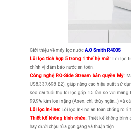
Giới thiệu về máy lọc nước
A.O Smith R400S
Lõi lọc tích hợp 5 trong 1 thế hệ mới:
Lõi lọc t
chỉnh vị đảm bảo nước an toàn.
Công nghệ RO-Side Stream bản quyền Mỹ:
Mà
US8,337,698 B2), giúp nâng cao hiệu suất sử dụng,
kéo dài tuổi thọ lõi lọc gấp 1.5 lần so với màn
99,9% kim loại nặng (Asen, chì, thủy ngân…) và cá
Lõi lọc In-line:
Lõi lọc In-line an toàn chống rò rỉ
Thiết kế không bình chứa:
Thiết kế không bình
hay dưới chậu rửa gọn gàng và thuận tiện.