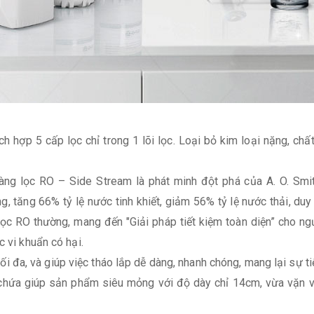
ích hợp 5 cấp lọc chỉ trong 1 lõi lọc. Loại bỏ kim loại nặng, ch
ng lọc RO – Side Stream là phát minh đột phá của A. O. Smi
 tăng 66% tỷ lệ nước tinh khiết, giảm 56% tỷ lệ nước thải, duy nh
g lọc RO thường, mang đến "Giải pháp tiết kiệm toàn diện” cho 
c vi khuẩn có hại.
 tối đa, và giúp việc tháo lắp dễ dàng, nhanh chóng, mang lại sự t
 chứa giúp sản phẩm siêu mỏng với độ dày chỉ 14cm, vừa vặn v