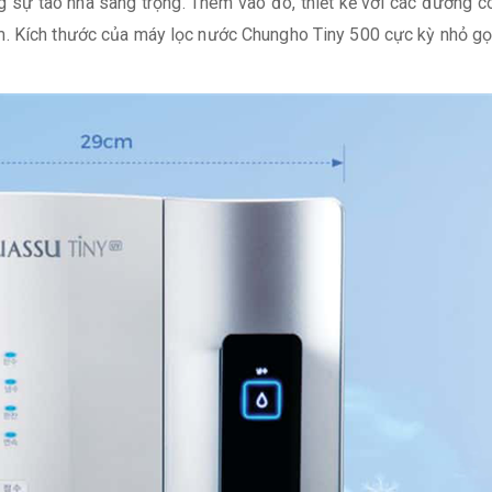
ng sự tao nhã sang trọng. Thêm vào đó, thiết kế với các đườ
ẩm. Kích thước của máy lọc nước Chungho Tiny 500 cực kỳ nhỏ gọn