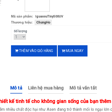
Mã sản phẩm:
IguassuTiny500UV
Thương hiệu:
ChungHo
Số lượng
THÊM VÀO GIỎ HÀNG
MUA NGAY
Mô tả
Liên hệ mua hàng
Mô tả vắn tắt
thiết kế tinh tế cho không gian sống của bạn thêm
ễm nhiều chất độc hại như Asen đang trở thành mối lo ngại lớn c