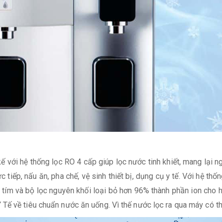
kế với hệ thống lọc RO 4 cấp giúp lọc nước tinh khiết, mang lại
tiếp, nấu ăn, pha chế, vệ sinh thiết bị, dụng cụ y tế. Với hệ th
 tím và bộ lọc nguyên khối loại bỏ hơn 96% thành phần ion cho 
Tế về tiêu chuẩn nước ăn uống. Vì thế nước lọc ra qua máy có th