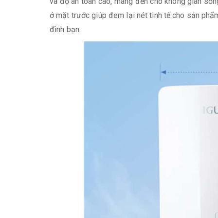
và độ an toàn cao, mang đến cho không gian số
ở mặt trước giúp đem lại nét tinh tế cho sản ph
đình bạn.