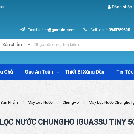
Đăng nhập
00
Email us!
hr@gastute.com
Call to us!
0943789600
ng Chủ
Gas An Toàn
Thiết Bị Xăng Dầu
Tin Tức
Sản Phẩm
Máy Lọc Nước
ChungHo
Máy Lọc Nước Chungho 
 LỌC NƯỚC CHUNGHO IGUASSU TINY 5