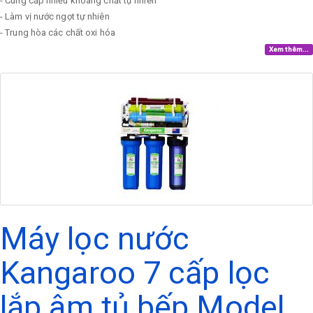
- Cung cấp nhiều khoáng chất tự nhiên
- Làm vị nước ngọt tự nhiên
- Trung hòa các chất oxi hóa
Xem thêm...
Máy lọc nước
Kangaroo 7 cấp lọc
lắp âm tủ bếp Model