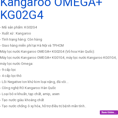
Kangaroo OMEGA+
KG02G4
- Mã sản phẩm: KG02G4
- Xuất xứ : Kangaroo
- Tình trạng hàng: Còn hàng
- Giao hàng miễn phí tại Hà Nội và TP.HCM
Máy lọc nước Kangaroo OMEGA+ KG02G4 (Vỏ hoa Hàn Quốc):
Máy lọc nước Kangaroo OMEGA+ KG01G4, máy lọc nước Kangaroo KG01G4,
máy lọc nước Omega:
- 9 cấp lọc
- 4 cấp lọc thô
- Lõi Negative Ion khử kim loại nặng, đá vôi...
- Công nghệ RO Kangaroo Hàn Quốc
- Loại bỏ vi khuẩn, tạp chất, amip, asen
- Tạo nước giàu khoáng chất
- Tạo nước chống ô xy hóa, hỗ trợ điều trị bệnh mãn tính..
Xem thêm...