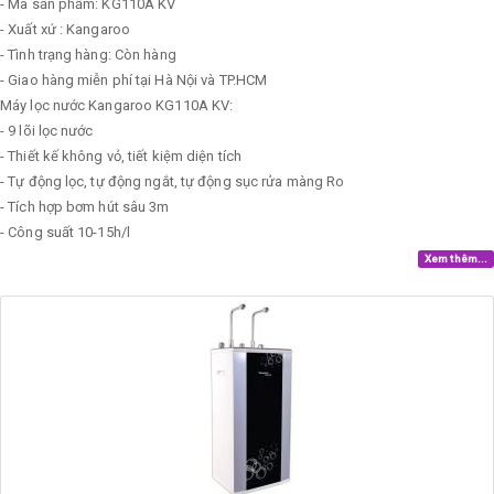
- Mã sản phẩm: KG110A KV
- Xuất xứ : Kangaroo
- Tình trạng hàng: Còn hàng
- Giao hàng miễn phí tại Hà Nội và TP.HCM
Máy lọc nước Kangaroo KG110A KV:
- 9 lõi lọc nước
- Thiết kế không vỏ, tiết kiệm diện tích
- Tự động lọc, tự động ngắt, tự động sục rửa màng Ro
- Tích hợp bơm hút sâu 3m
- Công suất 10-15h/l
Xem thêm...