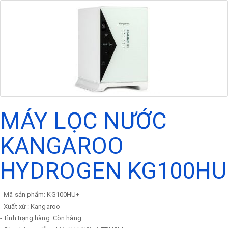
MÁY LỌC NƯỚC
KANGAROO
HYDROGEN KG100HU
- Mã sản phẩm: KG100HU+
- Xuất xứ : Kangaroo
- Tình trạng hàng: Còn hàng