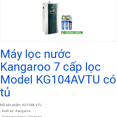
Máy lọc nước
Kangaroo 7 cấp lọc
Model KG104AVTU có
tủ
Mã sản phẩm: KG104A VTU
- Xuất xứ : Kangaroo
- Tình trạng hàng: Còn hàng