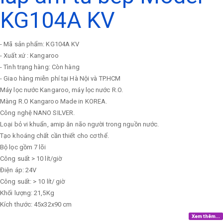
KG104A KV
- Mã sản phẩm: KG104A KV
- Xuất xứ : Kangaroo
- Tình trạng hàng: Còn hàng
- Giao hàng miễn phí tại Hà Nội và TP.HCM
Máy lọc nước Kangaroo, máy lọc nước R.O.
Màng R.O Kangaroo Made in KOREA.
Công nghệ NANO SILVER.
Loại bỏ vi khuẩn, amip ăn não người trong nguồn nước.
Tạo khoáng chất cần thiết cho cơ thể.
Bộ lọc gồm 7 lõi
Công suất > 10 lít/giờ
Điện áp: 24V
Công suất: > 10 lít/ giờ
Khối lượng: 21,5Kg
Kích thước: 45x32x90 cm
Xem thêm...