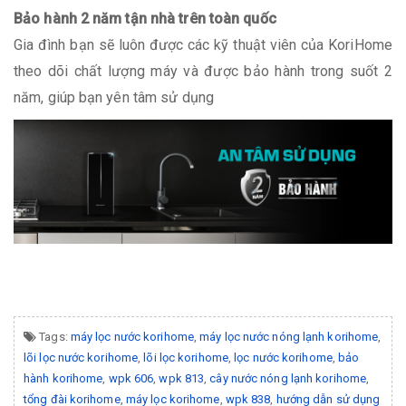
Bảo hành 2 năm tận nhà trên toàn quốc
Gia đình bạn sẽ luôn được các kỹ thuật viên của KoriHome
theo dõi chất lượng máy và được bảo hành trong suốt 2
năm, giúp bạn yên tâm sử dụng
Tags:
máy lọc nước korihome
,
máy lọc nước nóng lạnh korihome
,
lõi lọc nước korihome
,
lõi lọc korihome
,
lọc nước korihome
,
bảo
hành korihome
,
wpk 606
,
wpk 813
,
cây nước nóng lạnh korihome
,
tổng đài korihome
,
máy lọc korihome
,
wpk 838
,
hướng dẫn sử dụng