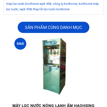
máy lọc nước korihome wpk 606
,
công ty korihome
,
korihome máy
lọc nước
,
wpk 938
,
thay lõi lọc nước korihome
SẢN PHẨM CÙNG DANH MỤC
SALE
G
MÁY LỌC NƯỚC NÓNG LẠNH ẤM HAOHSING