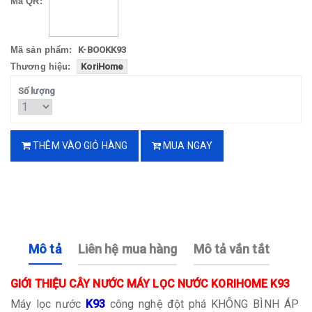
Mã QR:
Mã sản phẩm:
K-BOOKK93
Thương hiệu:
KoriHome
Số lượng
THÊM VÀO GIỎ HÀNG
MUA NGAY
Mô tả
Liên hệ mua hàng
Mô tả vắn tắt
GIỚI THIỆU CÂY NƯỚC MÁY LỌC NƯỚC KORIHOME K93
Máy lọc nước
K93
công nghệ đột phá KHÔNG BÌNH ÁP