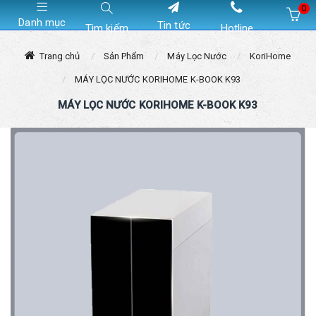
0
Danh mục
Tin tức
Tìm kiếm
Hotline
Hiện chưa có sản phẩm nào trong giỏ hàng của bạn
Trang chủ
Sản Phẩm
Máy Lọc Nước
KoriHome
MÁY LỌC NƯỚC KORIHOME K-BOOK K93
MÁY LỌC NƯỚC KORIHOME K-BOOK K93