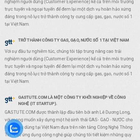
nghiệm người dùng (Customer Experience) kể cả trên môi trường
trực tuyến và ngoại tuyến để đem lại một dịch vụ hoàn hảo xứng
đáng trong nỗ lực trở thành công ty cung cấp gas, gạo, nước số 1
tại Việt Nam.
TRỞ THÀNH CÔNG TY GAS, GẠO, NƯỚC SỐ 1 TẠI VIỆT NAM
Với sự đầu tư nghiêm túc, chúng tôi tập trung nâng cao trải
nghiệm người dùng (Customer Experience) kể cả trên môi trường
trực tuyến và ngoại tuyến để đem lại một dịch vụ hoàn hảo xứng
đáng trong nỗ lực trở thành công ty cung cấp gas, gạo, nước số 1
tại Việt Nam.
GASTUTE.COM LÀ MỘT CÔNG TY KHỞI NGHIỆP VỀ CÔNG
NGHỆ (IT STARTUP).
GASTUTE.COM được thành lập đầu tiên bởi anh Lê Dương Long,
với mong muốn xây dựng một hệ sinh thái GAS- GẠO - NƯỚC cho
hàng tiêu dùng tại Việt Nam đựa trên nền tảng Công Nghệ Thông
Tin. Việc ứng dụng công nghệ giúp chúng tôi tiết kiệm những quy