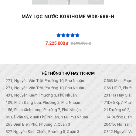
MÁY LỌC NƯỚC KORIHOME WDK-688-H
C
7.225.000 đ
8.500.000 đ
HỆ THỐNG THỢ HAY TP.HCM
271, Nguyễn Văn Trỗi, Phường 10, Phú Nhuận
Q563 Minh Phụng,
271, Nguyễn Văn Trỗi, Phường 10, Phú Nhuận
Q66 HT17, Phường
431, Nguyễn Kiệm, Phường 3, Phú Nhuận
231 Hà Huy Giáp, 
139, Phan Đăng Lưu, Phường 2, Phú Nhuận
71D/5 Kp7, Phường
158, Phan Xích Long, Phường 7, Phú Nhuận
21 Đường số 2, KP
85 Lê Văn Sỹ, quận Phú Nhuận, p14, Phú Nhuận
114 Đường B Trưng
265 Điện Biên Phủ, Phường 7, Quận 3
204/56 Nơ Trang L
327 Nguyễn Đình Chiểu, Phường 5, Quận 3
Q312 Nguyền Văn 