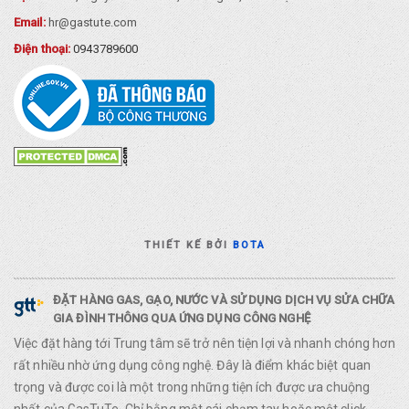
Email:
hr@gastute.com
Điện thoại:
0943789600
THIẾT KẾ BỞI
BOTA
ĐẶT HÀNG GAS, GẠO, NƯỚC VÀ SỬ DỤNG DỊCH VỤ SỬA CHỮA
GIA ĐÌNH THÔNG QUA ỨNG DỤNG CÔNG NGHỆ
Việc đặt hàng tới Trung tâm sẽ trở nên tiện lợi và nhanh chóng hơn
rất nhiều nhờ ứng dụng công nghệ. Đây là điểm khác biệt quan
trọng và được coi là một trong những tiện ích được ưa chuộng
nhất của GasTuTe. Chỉ bằng một cái chạm tay hoặc một click