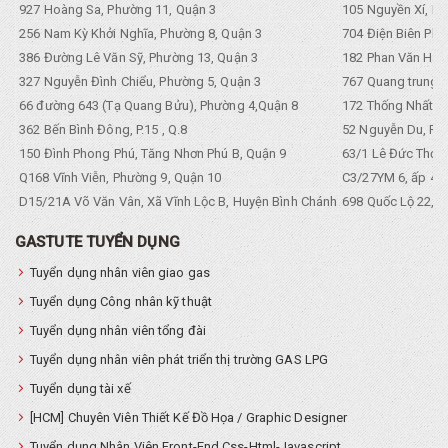
927 Hoàng Sa, Phường 11, Quận 3
105 Nguyền Xí, Ph
256 Nam Kỳ Khởi Nghĩa, Phường 8, Quận 3
704 Điện Biên Phũ 
386 Đường Lê Văn Sỹ, Phường 13, Quận 3
182 Phan Văn Hân,
327 Nguyễn Đình Chiểu, Phường 5, Quận 3
767 Quang trung, 
66 đường 643 (Tạ Quang Bửu), Phường 4,Quận 8
172 Thống Nhất. P
362 Bến Bình Đông, P.15 , Q.8
52 Nguyễn Du, Ph
150 Đình Phong Phú, Tăng Nhơn Phú B, Quận 9
63/1 Lê Đức Thọ, 
Q168 Vĩnh Viễn, Phường 9, Quận 10
C3/27YM 6, ấp 4, 
D15/21A Võ Văn Vân, Xã Vĩnh Lộc B, Huyện Bình Chánh
698 Quốc Lộ 22, Tổ
GASTUTE TUYỂN DỤNG
Tuyển dụng nhân viên giao gas
Tuyển dụng Công nhân kỹ thuật
Tuyển dụng nhân viên tổng đài
Tuyển dụng nhân viên phát triển thị trường GAS LPG
Tuyển dụng tài xế
[HCM] Chuyên Viên Thiết Kế Đồ Họa / Graphic Designer
Tuyển dụng Nhân Viên Front-End Css-Html-Javascript