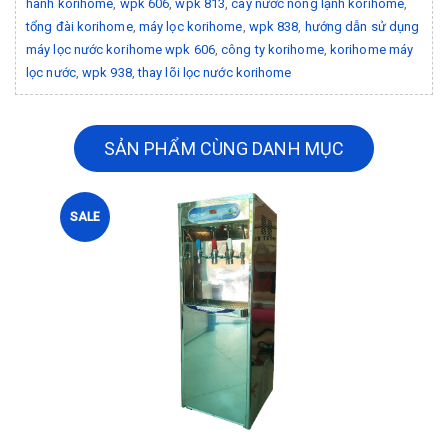
hành korihome
,
wpk 606
,
wpk 813
,
cây nước nóng lạnh korihome
,
tổng đài korihome
,
máy lọc korihome
,
wpk 838
,
hướng dẫn sử dụng
máy lọc nước korihome wpk 606
,
công ty korihome
,
korihome máy
lọc nước
,
wpk 938
,
thay lõi lọc nước korihome
SẢN PHẨM CÙNG DANH MỤC
SALE