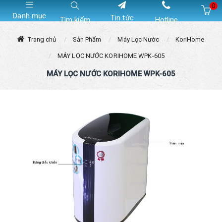
0
Danh mục
Tin tức
Tìm kiếm
Hotline
Hiện chưa có sản phẩm nào trong giỏ hàng của bạn
Trang chủ
Sản Phẩm
Máy Lọc Nước
KoriHome
MÁY LỌC NƯỚC KORIHOME WPK-605
MÁY LỌC NƯỚC KORIHOME WPK-605