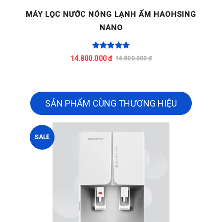
G
MÁY LỌC NƯỚC NÓNG LẠNH ẤM HAOHSING
NANO
14.800.000 đ
16.800.000 đ
SẢN PHẨM CÙNG THƯƠNG HIỆU
SALE