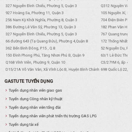
327 Nguyễn Đình Chiểu, Phường 5, Quận 3
Q312 Nguyền Văn 
927 Hoàng Sa, Phường 11, Quận 3
105 Nguyền Xí, Ph
256 Nam Kỳ Khởi Nghĩa, Phường 8, Quận 3
704 Điện Biên Phũ 
386 Đường Lê Văn Sỹ, Phường 13, Quận 3
182 Phan Văn Hân,
327 Nguyễn Đình Chiểu, Phường 5, Quận 3
767 Quang trung, 
66 đường 643 (Tạ Quang Bửu), Phường 4,Quận 8
172 Thống Nhất. P
362 Bến Bình Đông, P.15 , Q.8
52 Nguyễn Du, Ph
150 Đình Phong Phú, Tăng Nhơn Phú B, Quận 9
63/1 Lê Đức Thọ, 
Q168 Vĩnh Viễn, Phường 9, Quận 10
C3/27YM 6, ấp 4, 
D15/21A Võ Văn Vân, Xã Vĩnh Lộc B, Huyện Bình Chánh
698 Quốc Lộ 22, Tổ
GASTUTE TUYỂN DỤNG
Tuyển dụng nhân viên giao gas
Tuyển dụng Công nhân kỹ thuật
Tuyển dụng nhân viên tổng đài
Tuyển dụng nhân viên phát triển thị trường GAS LPG
Tuyển dụng tài xế