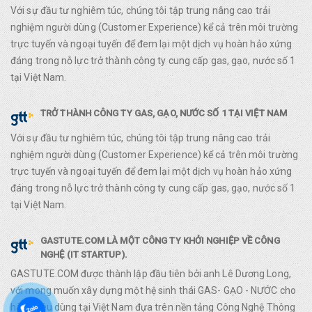
Với sự đầu tư nghiêm túc, chúng tôi tập trung nâng cao trải
nghiệm người dùng (Customer Experience) kể cả trên môi trường
trực tuyến và ngoại tuyến để đem lại một dịch vụ hoàn hảo xứng
đáng trong nỗ lực trở thành công ty cung cấp gas, gạo, nước số 1
tại Việt Nam.
TRỞ THÀNH CÔNG TY GAS, GẠO, NƯỚC SỐ 1 TẠI VIỆT NAM
Với sự đầu tư nghiêm túc, chúng tôi tập trung nâng cao trải
nghiệm người dùng (Customer Experience) kể cả trên môi trường
trực tuyến và ngoại tuyến để đem lại một dịch vụ hoàn hảo xứng
đáng trong nỗ lực trở thành công ty cung cấp gas, gạo, nước số 1
tại Việt Nam.
GASTUTE.COM LÀ MỘT CÔNG TY KHỞI NGHIỆP VỀ CÔNG
NGHỆ (IT STARTUP).
GASTUTE.COM được thành lập đầu tiên bởi anh Lê Dương Long,
với mong muốn xây dựng một hệ sinh thái GAS- GẠO - NƯỚC cho
hàng tiêu dùng tại Việt Nam đựa trên nền tảng Công Nghệ Thông