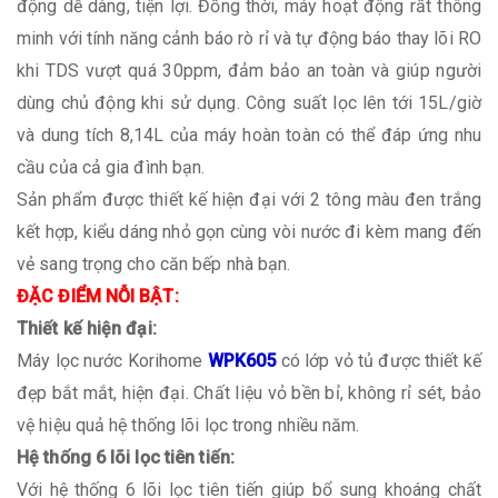
động dễ dàng, tiện lợi. Đồng thời, máy hoạt động rất thông
minh với tính năng cảnh báo rò rỉ và tự động báo thay lõi RO
khi TDS vượt quá 30ppm, đảm bảo an toàn và giúp người
dùng chủ động khi sử dụng. Công suất lọc lên tới 15L/giờ
và dung tích 8,14L của máy hoàn toàn có thể đáp ứng nhu
cầu của cả gia đình bạn.
Sản phẩm được thiết kế hiện đại với 2 tông màu đen trắng
kết hợp, kiểu dáng nhỏ gọn cùng vòi nước đi kèm mang đến
vẻ sang trọng cho căn bếp nhà bạn.
ĐẶC ĐIỂM NỖI BẬT:
Thiết kế hiện đại:
Máy lọc nước Korihome
WPK605
có lớp vỏ tủ được thiết kế
đẹp bắt mắt, hiện đại. Chất liệu vỏ bền bỉ, không rỉ sét, bảo
vệ hiệu quả hệ thống lõi lọc trong nhiều năm.
Hệ thống 6 lõi lọc tiên tiến:
Với hệ thống 6 lõi lọc tiên tiến giúp bổ sung khoáng chất