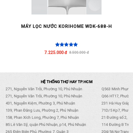
MÁY LỌC NƯỚC KORIHOME WDK-688-H
C
7.225.000 đ
8.500.000 đ
HỆ THỐNG THỢ HAY TP.HCM
271, Nguyễn Văn Trỗi, Phường 10, Phú Nhuận
Q563 Minh Phụng,
271, Nguyễn Văn Trỗi, Phường 10, Phú Nhuận
Q66 HT17, Phường
431, Nguyễn Kiệm, Phường 3, Phú Nhuận
231 Hà Huy Giáp, 
139, Phan Đăng Lưu, Phường 2, Phú Nhuận
71D/5 Kp7, Phường
158, Phan Xích Long, Phường 7, Phú Nhuận
21 Đường số 2, KP
85 Lê Văn Sỹ, quận Phú Nhuận, p14, Phú Nhuận
114 Đường B Trưng
265 Điện Biên Phủ, Phường 7, Quận 3
204/56 Nơ Trang L