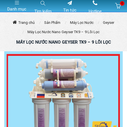
0
Danh mục
Tin tức
Tìm kiếm
Hotline
Hiện chưa có sản phẩm nào trong giỏ hàng của bạn
Trang chủ
Sản Phẩm
Máy Lọc Nước
Geyser
Máy Lọc Nước Nano Geyser TK9 – 9 Lõi Lọc
MÁY LỌC NƯỚC NANO GEYSER TK9 – 9 LÕI LỌC