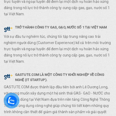
trực tuyến và ngoại tuyến để đem lại một dịch vụ hoàn hảo xứng
đáng trong nỗ lực trở thành công ty cung cấp gas, gạo, nước số 1
tại Việt Nam.
TRỞ THÀNH CÔNG TY GAS, GẠO, NƯỚC SỐ 1 TẠI VIỆT NAM
Với sự đầu tư nghiêm túc, chúng tôi tập trung nâng cao trải
nghiệm người dùng (Customer Experience) kể cả trên môi trường
trực tuyến và ngoại tuyến để đem lại một dịch vụ hoàn hảo xứng
đáng trong nỗ lực trở thành công ty cung cấp gas, gạo, nước số 1
tại Việt Nam.
GASTUTE.COM LÀ MỘT CÔNG TY KHỞI NGHIỆP VỀ CÔNG
NGHỆ (IT STARTUP).
GASTUTE.COM được thành lập đầu tiên bởi anh Lê Dương Long,
với mong muốn xây dựng một hệ sinh thái GAS- GẠO - NƯỚC cho
hàng tiêu dùng tại Việt Nam đựa trên nền tảng Công Nghệ Thông
Tin. Việc ứng dụng công nghệ giúp chúng tôi tiết kiệm những quy
trình không cần thiết để giảm giá thành sản phẩm và giải quyết