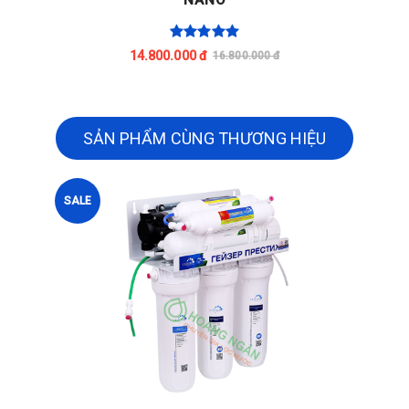
12.500.000 đ
14.670.000 đ
SẢN PHẨM CÙNG THƯƠNG HIỆU
SALE