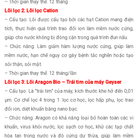
– Thời gian thay thế: 12 tháng
Lõi lọc 2: Lõi lọc Cation
– Cấu tạo: Lõi được cấu tạo bởi các hạt Cation mang điện
tích, thực hiện quá trình trao đổi ion làm mềm nước cứng,
giúp cho nước không bị đóng cặn trong quá trình đun nấu.
– Chức năng: Làm giảm hàm lượng nước cứng, giúp làm
mềm nước, hạn chế nguy cơ gây bệnh tắc nghẽn hoặc tạo
sỏi thận, sỏi mật.
– Thời gian thay thế: 12 tháng/lần
Lõi lọc 3: Lõi Aragon Bio – Trái tim của máy Geyser
– Cấu tạo: Là "trái tim” của máy, kích thước khe hở đến 0,01
μm. Cơ chế lọc 4 trong 1: lọc cơ học, lọc hấp phụ, lọc trao
đổi ion, diệt khuẩn bằng nano bạc.
– Chức năng: Aragon có khả năng loại bỏ hoàn toàn các vi
khuẩn, virus khỏi nước, lọc sạch cơ học, khử các tạp chất
hòa tan trong nước và độ cứng dư thừa, giúp làm mềm