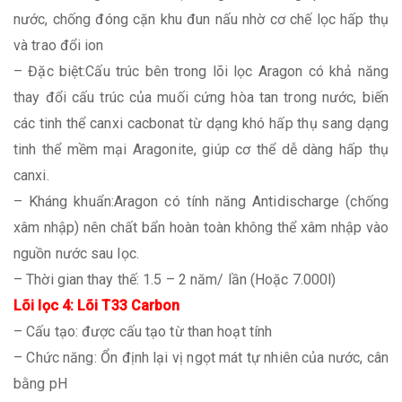
nước, chống đóng cặn khu đun nấu nhờ cơ chế lọc hấp thụ
và trao đổi ion
– Đặc biệt:Cấu trúc bên trong lõi lọc Aragon có khả năng
thay đổi cấu trúc của muối cứng hòa tan trong nước, biến
các tinh thể canxi cacbonat từ dạng khó hấp thụ sang dạng
tinh thể mềm mại Aragonite, giúp cơ thể dễ dàng hấp thụ
canxi.
– Kháng khuẩn:Aragon có tính năng Antidischarge (chống
xâm nhập) nên chất bẩn hoàn toàn không thể xâm nhập vào
nguồn nước sau lọc.
– Thời gian thay thế: 1.5 – 2 năm/ lần (Hoặc 7.000l)
Lõi lọc 4: Lõi T33 Carbon
– Cấu tạo: được cấu tạo từ than hoạt tính
– Chức năng: Ổn định lại vị ngọt mát tự nhiên của nước, cân
bằng pH