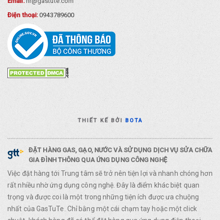
Email:
hr@gastute.com
Điện thoại:
0943789600
THIẾT KẾ BỞI
BOTA
ĐẶT HÀNG GAS, GẠO, NƯỚC VÀ SỬ DỤNG DỊCH VỤ SỬA CHỮA
GIA ĐÌNH THÔNG QUA ỨNG DỤNG CÔNG NGHỆ
Việc đặt hàng tới Trung tâm sẽ trở nên tiện lợi và nhanh chóng hơn
rất nhiều nhờ ứng dụng công nghệ. Đây là điểm khác biệt quan
trọng và được coi là một trong những tiện ích được ưa chuộng
nhất của GasTuTe. Chỉ bằng một cái chạm tay hoặc một click