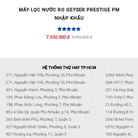
MÁY LỌC NƯỚC GEYSER ATICA RN415
6.300.000 đ
7.780.000 đ
HỆ THỐNG THỢ HAY TP.HCM
271, Nguyễn Văn Trỗi, Phường 10, Phú Nhuận
Q563 Minh Phụng,
271, Nguyễn Văn Trỗi, Phường 10, Phú Nhuận
Q66 HT17, Phường
431, Nguyễn Kiệm, Phường 3, Phú Nhuận
231 Hà Huy Giáp, 
139, Phan Đăng Lưu, Phường 2, Phú Nhuận
71D/5 Kp7, Phường
158, Phan Xích Long, Phường 7, Phú Nhuận
21 Đường số 2, KP
85 Lê Văn Sỹ, quận Phú Nhuận, p14, Phú Nhuận
114 Đường B Trưng
265 Điện Biên Phủ, Phường 7, Quận 3
204/56 Nơ Trang L
327 Nguyễn Đình Chiểu, Phường 5, Quận 3
Q312 Nguyền Văn 
927 Hoàng Sa, Phường 11, Quận 3
105 Nguyền Xí, Ph