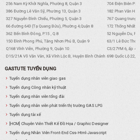
256 Nam Kỳ Khởi Nghĩa, Phường 8, Quận 3
704 Điện Biên Phũ 
386 Đường Lê Văn Sỹ, Phường 13, Quận 3
182 Phan Văn Hân,
327 Nguyễn Đình Chiểu, Phường 5, Quận 3
767 Quang trung, 
66 đường 643 (Tạ Quang Bửu), Phường 4,Quận 8
172 Thống Nhất. P
362 Bến Bình Đông, P.15 , Q.8
52 Nguyễn Du, Ph
150 Đình Phong Phú, Tăng Nhơn Phú B, Quận 9
63/1 Lê Đức Thọ, 
Q168 Vĩnh Viễn, Phường 9, Quận 10
C3/27YM 6, ấp 4, 
D15/21A Võ Văn Vân, Xã Vĩnh Lộc B, Huyện Bình Chánh
698 Quốc Lộ 22, Tổ
GASTUTE TUYỂN DỤNG
Tuyển dụng nhân viên giao gas
Tuyển dụng Công nhân kỹ thuật
Tuyển dụng nhân viên tổng đài
Tuyển dụng nhân viên phát triển thị trường GAS LPG
Tuyển dụng tài xế
[HCM] Chuyên Viên Thiết Kế Đồ Họa / Graphic Designer
Tuyển dụng Nhân Viên Front-End Css-Html-Javascript