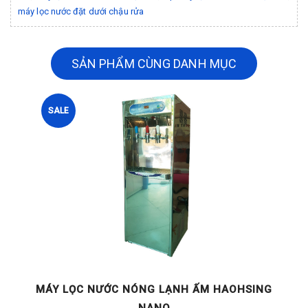
máy lọc nước đặt dưới chậu rửa
SẢN PHẨM CÙNG DANH MỤC
SALE
G
MÁY LỌC NƯỚC KHOÁNG NÓNG LẠNH DÙNG
M
CHO VĂN PHÒNG CÔNG SỞ HM 290 NANO