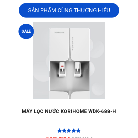
SẢN PHẨM CÙNG THƯƠNG HIỆU
SALE
MÁY LỌC NƯỚC KORIHOME WDK-688-H
C