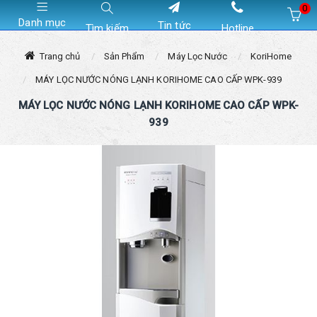
0
Danh mục
Tin tức
Tìm kiếm
Hotline
Hiện chưa có sản phẩm nào trong giỏ hàng của bạn
Trang chủ
Sản Phẩm
Máy Lọc Nước
KoriHome
MÁY LỌC NƯỚC NÓNG LẠNH KORIHOME CAO CẤP WPK-939
MÁY LỌC NƯỚC NÓNG LẠNH KORIHOME CAO CẤP WPK-
939