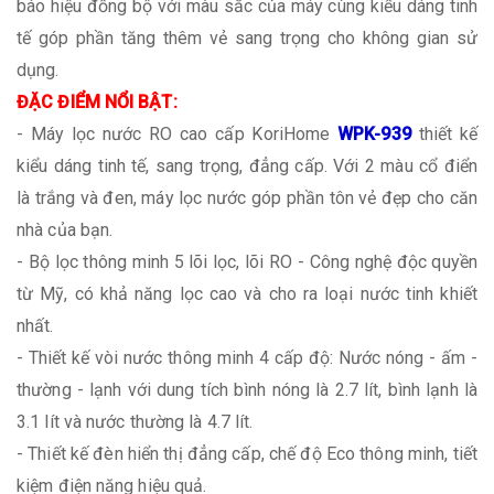
báo hiệu đồng bộ với màu sắc của máy cùng kiểu dáng tinh
tế góp phần tăng thêm vẻ sang trọng cho không gian sử
dụng.
ĐẶC ĐIỂM NỔI BẬT:
- Máy lọc nước RO cao cấp KoriHome
WPK-939
thiết kế
kiểu dáng tinh tế, sang trọng, đẳng cấp. Với 2 màu cổ điển
là trắng và đen, máy lọc nước góp phần tôn vẻ đẹp cho căn
nhà của bạn.
- Bộ lọc thông minh 5 lõi lọc, lõi RO - Công nghệ độc quyền
từ Mỹ, có khả năng lọc cao và cho ra loại nước tinh khiết
nhất.
- Thiết kế vòi nước thông minh 4 cấp độ: Nước nóng - ấm -
thường - lạnh với dung tích bình nóng là 2.7 lít, bình lạnh là
3.1 lít và nước thường là 4.7 lít.
- Thiết kế đèn hiển thị đẳng cấp, chế độ Eco thông minh, tiết
kiệm điện năng hiệu quả.