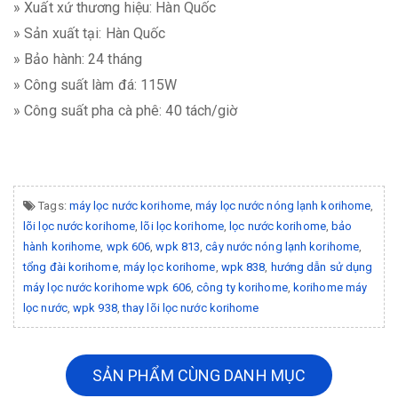
» Xuất xứ thương hiệu: Hàn Quốc
» Sản xuất tại: Hàn Quốc
» Bảo hành: 24 tháng
» Công suất làm đá: 115W
» Công suất pha cà phê: 40 tách/giờ
Tags:
máy lọc nước korihome
,
máy lọc nước nóng lạnh korihome
,
lõi lọc nước korihome
,
lõi lọc korihome
,
lọc nước korihome
,
bảo
hành korihome
,
wpk 606
,
wpk 813
,
cây nước nóng lạnh korihome
,
tổng đài korihome
,
máy lọc korihome
,
wpk 838
,
hướng dẫn sử dụng
máy lọc nước korihome wpk 606
,
công ty korihome
,
korihome máy
lọc nước
,
wpk 938
,
thay lõi lọc nước korihome
SẢN PHẨM CÙNG DANH MỤC