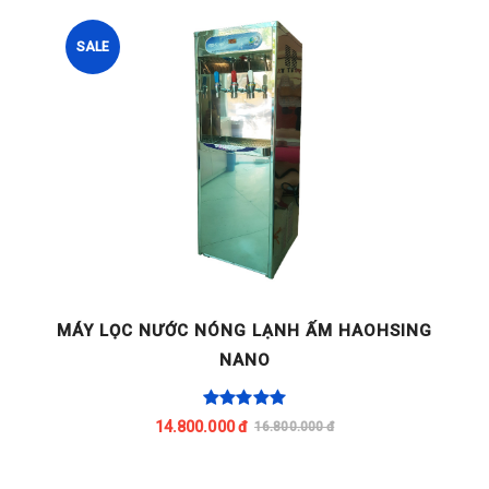
SALE
G
MÁY LỌC NƯỚC NÓNG LẠNH ẤM HAOHSING
NANO
14.800.000 đ
16.800.000 đ