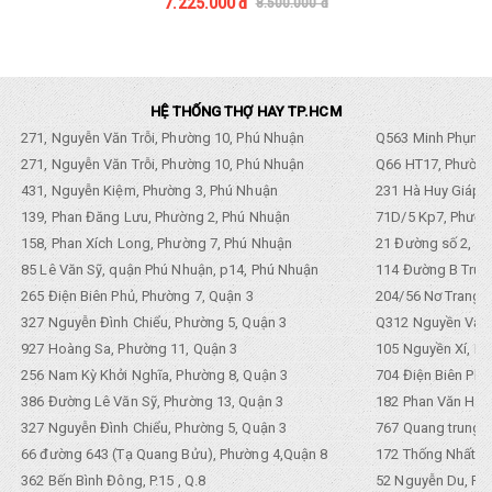
7.225.000 đ
8.500.000 đ
HỆ THỐNG THỢ HAY TP.HCM
271, Nguyễn Văn Trỗi, Phường 10, Phú Nhuận
Q563 Minh Phụng,
271, Nguyễn Văn Trỗi, Phường 10, Phú Nhuận
Q66 HT17, Phường
431, Nguyễn Kiệm, Phường 3, Phú Nhuận
231 Hà Huy Giáp, 
139, Phan Đăng Lưu, Phường 2, Phú Nhuận
71D/5 Kp7, Phường
158, Phan Xích Long, Phường 7, Phú Nhuận
21 Đường số 2, KP
85 Lê Văn Sỹ, quận Phú Nhuận, p14, Phú Nhuận
114 Đường B Trưng
265 Điện Biên Phủ, Phường 7, Quận 3
204/56 Nơ Trang L
327 Nguyễn Đình Chiểu, Phường 5, Quận 3
Q312 Nguyền Văn 
927 Hoàng Sa, Phường 11, Quận 3
105 Nguyền Xí, Ph
256 Nam Kỳ Khởi Nghĩa, Phường 8, Quận 3
704 Điện Biên Phũ 
386 Đường Lê Văn Sỹ, Phường 13, Quận 3
182 Phan Văn Hân,
327 Nguyễn Đình Chiểu, Phường 5, Quận 3
767 Quang trung, 
66 đường 643 (Tạ Quang Bửu), Phường 4,Quận 8
172 Thống Nhất. P
362 Bến Bình Đông, P.15 , Q.8
52 Nguyễn Du, Ph