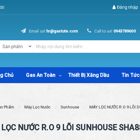
Đăng nhập
00
Email us!
hr@gastute.com
Call to us!
0943789600
ng Chủ
Gas An Toàn
Thiết Bị Xăng Dầu
Tin Tức
ản Phẩm
Máy Lọc Nước
Sunhouse
MÁY LỌC NƯỚC R.O 9 LÕ
LỌC NƯỚC R.O 9 LÕI SUNHOUSE SHA