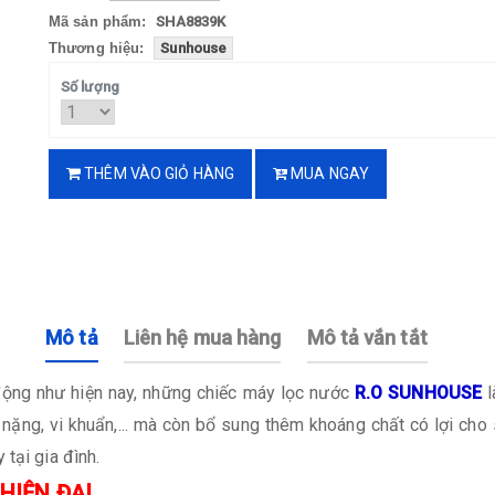
Mã sản phẩm:
SHA8839K
Thương hiệu:
Sunhouse
Số lượng
THÊM VÀO GIỎ HÀNG
MUA NGAY
Mô tả
Liên hệ mua hàng
Mô tả vắn tắt
ộng như hiện nay, những chiếc máy lọc nước
R.O SUNHOUSE
l
 nặng, vi khuẩn,... mà còn bổ sung thêm khoáng chất có lợi cho
tại gia đình.
HIỆN ĐẠI