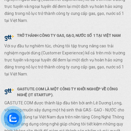
trực tuyến và ngoại tuyến để đem lại một dịch vụ hoàn hảo xứng
đáng trong nỗ lực trở thành công ty cung cấp gas, gạo, nước số 1
tại Việt Nam.
TRỞ THÀNH CÔNG TY GAS, GẠO, NƯỚC SỐ 1 TẠI VIỆT NAM
Với sự đầu tư nghiêm túc, chúng tôi tập trung nâng cao trải
nghiệm người dùng (Customer Experience) kể cả trên môi trường
trực tuyến và ngoại tuyến để đem lại một dịch vụ hoàn hảo xứng
đáng trong nỗ lực trở thành công ty cung cấp gas, gạo, nước số 1
tại Việt Nam.
GASTUTE.COM LÀ MỘT CÔNG TY KHỞI NGHIỆP VỀ CÔNG
NGHỆ (IT STARTUP).
GASTUTE.COM được thành lập đầu tiên bởi anh Lê Dương Long,
với mong muốn xây dựng một hệ sinh thái GAS- GẠO - NƯỚC cho
hàng tiêu dùng tại Việt Nam đựa trên nền tảng Công Nghệ Thông
Tin. Việc ứng dụng công nghệ giúp chúng tôi tiết kiệm những quy