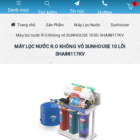
0
Danh mục
Tin tức
Tìm kiếm
Hotline
Hiện chưa có sản phẩm nào trong giỏ hàng của bạn
Trang chủ
Sản Phẩm
Máy Lọc Nước
Sunhouse
Máy lọc nước R.O không vỏ SUNHOUSE 10 lõi SHA88117KV
MÁY LỌC NƯỚC R.O KHÔNG VỎ SUNHOUSE 10 LÕI
SHA88117KV