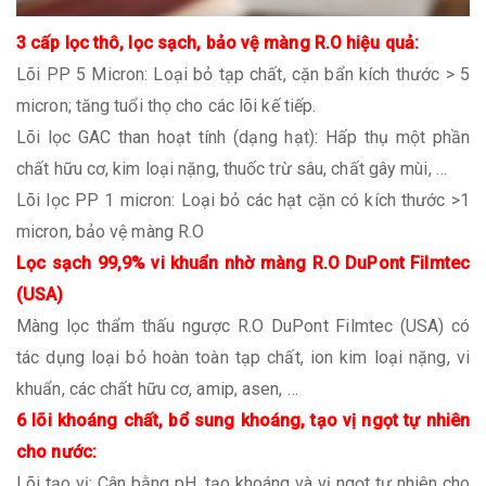
3 cấp lọc thô, lọc sạch, bảo vệ màng R.O hiệu quả:
Lõi PP 5 Micron: Loại bỏ tạp chất, cặn bẩn kích thước > 5
micron; tăng tuổi thọ cho các lõi kế tiếp.
Lõi lọc GAC than hoạt tính (dạng hạt): Hấp thụ một phần
chất hữu cơ, kim loại nặng, thuốc trừ sâu, chất gây mùi, …
Lõi lọc PP 1 micron: Loại bỏ các hạt cặn có kích thước >1
micron, bảo vệ màng R.O
Lọc sạch 99,9% vi khuẩn nhờ màng R.O DuPont Filmtec
(USA)
Màng lọc thẩm thấu ngược R.O DuPont Filmtec (USA) có
tác dụng loại bỏ hoàn toàn tạp chất, ion kim loại nặng, vi
khuẩn, các chất hữu cơ, amip, asen, …
6 lõi khoáng chất, bổ sung khoáng, tạo vị ngọt tự nhiên
cho nước:
Lõi tạo vị: Cân bằng pH, tạo khoáng và vị ngọt tự nhiên cho