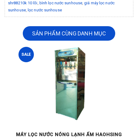
shr88210k 10 lõi
,
bình lọc nước sunhouse
,
giá máy lọc nước
sunhouse
,
lọc nước sunhouse
SẢN PHẨM CÙNG DANH MỤC
SALE
G
MÁY LỌC NƯỚC NÓNG LẠNH ẤM HAOHSING