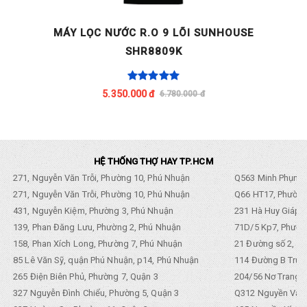
MÁY LỌC NƯỚC R.O 9 LÕI SUNHOUSE
SHR8809K
5.350.000 đ
6.780.000 đ
HỆ THỐNG THỢ HAY TP.HCM
271, Nguyễn Văn Trỗi, Phường 10, Phú Nhuận
Q563 Minh Phụng,
271, Nguyễn Văn Trỗi, Phường 10, Phú Nhuận
Q66 HT17, Phường
431, Nguyễn Kiệm, Phường 3, Phú Nhuận
231 Hà Huy Giáp, 
139, Phan Đăng Lưu, Phường 2, Phú Nhuận
71D/5 Kp7, Phường
158, Phan Xích Long, Phường 7, Phú Nhuận
21 Đường số 2, KP
85 Lê Văn Sỹ, quận Phú Nhuận, p14, Phú Nhuận
114 Đường B Trưng
265 Điện Biên Phủ, Phường 7, Quận 3
204/56 Nơ Trang L
327 Nguyễn Đình Chiểu, Phường 5, Quận 3
Q312 Nguyền Văn 