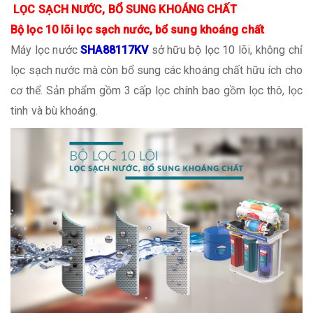
LỌC SẠCH NƯỚC, BỔ SUNG KHOÁNG CHẤT
Bộ lọc 10 lõi lọc sạch nước, bổ sung khoáng chất
Máy lọc nước
SHA88117KV
sở hữu bộ lọc 10 lõi, không chỉ
lọc sạch nước mà còn bổ sung các khoáng chất hữu ích cho
cơ thể. Sản phẩm gồm 3 cấp lọc chính bao gồm lọc thô, lọc
tinh và bù khoáng.