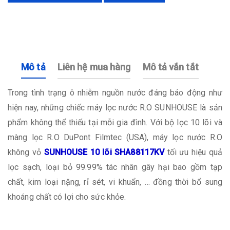
Mô tả
Liên hệ mua hàng
Mô tả vắn tắt
Trong tình trạng ô nhiễm nguồn nước đáng báo động như
hiện nay, những chiếc máy lọc nước R.O SUNHOUSE là sản
phẩm không thể thiếu tại mỗi gia đình. Với bộ lọc 10 lõi và
màng lọc R.O DuPont Filmtec (USA), máy lọc nước R.O
không vỏ
SUNHOUSE 10 lõi SHA88117KV
tối ưu hiệu quả
lọc sạch, loại bỏ 99.99% tác nhân gây hại bao gồm tạp
chất, kim loại nặng, rỉ sét, vi khuẩn, … đồng thời bổ sung
khoáng chất có lợi cho sức khỏe.