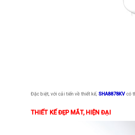
Đặc biệt, với cải tiến về thiết kế,
SHA8878KV
có t
THIẾT KẾ ĐẸP MẮT, HIỆN ĐẠI