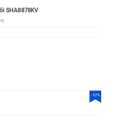
Lõi SHA8878KV
0
)
- 32%