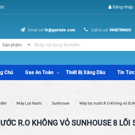
Đăng nhập
00
Email us!
hr@gastute.com
Call to us!
0943789600
ng Chủ
Gas An Toàn
Thiết Bị Xăng Dầu
Tin Tức
Phẩm
Máy Lọc Nước
Sunhouse
Máy lọc nước R.O không vỏ S
ƯỚC R.O KHÔNG VỎ SUNHOUSE 8 LÕI