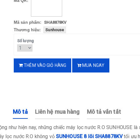
Mã QR:
Mã sản phẩm:
SHA8878KV
Thương hiệu:
Sunhouse
Số lượng
THÊM VÀO GIỎ HÀNG
MUA NGAY
Mô tả
Liên hệ mua hàng
Mô tả vắn tắt
ộng như hiện nay, những chiếc máy lọc nước R.O SUNHOUSE là sả
áy lọc nước R.O không vỏ
SUNHOUSE 8 lõi SHA8878KV
tối ưu 