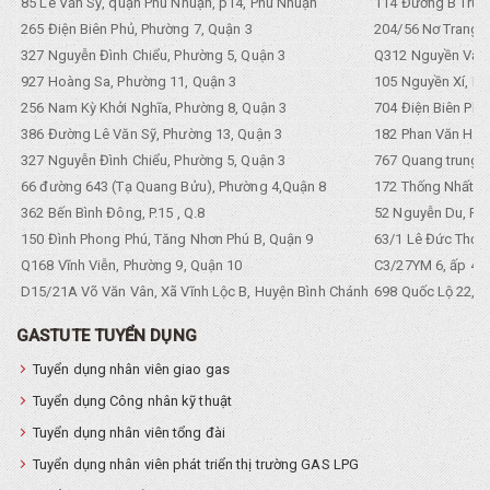
85 Lê Văn Sỹ, quận Phú Nhuận, p14, Phú Nhuận
114 Đường B Trưng
265 Điện Biên Phủ, Phường 7, Quận 3
204/56 Nơ Trang L
327 Nguyễn Đình Chiểu, Phường 5, Quận 3
Q312 Nguyền Văn 
927 Hoàng Sa, Phường 11, Quận 3
105 Nguyền Xí, Ph
256 Nam Kỳ Khởi Nghĩa, Phường 8, Quận 3
704 Điện Biên Phũ 
386 Đường Lê Văn Sỹ, Phường 13, Quận 3
182 Phan Văn Hân,
327 Nguyễn Đình Chiểu, Phường 5, Quận 3
767 Quang trung, 
66 đường 643 (Tạ Quang Bửu), Phường 4,Quận 8
172 Thống Nhất. P
362 Bến Bình Đông, P.15 , Q.8
52 Nguyễn Du, Ph
150 Đình Phong Phú, Tăng Nhơn Phú B, Quận 9
63/1 Lê Đức Thọ, 
Q168 Vĩnh Viễn, Phường 9, Quận 10
C3/27YM 6, ấp 4, 
D15/21A Võ Văn Vân, Xã Vĩnh Lộc B, Huyện Bình Chánh
698 Quốc Lộ 22, Tổ
GASTUTE TUYỂN DỤNG
Tuyển dụng nhân viên giao gas
Tuyển dụng Công nhân kỹ thuật
Tuyển dụng nhân viên tổng đài
Tuyển dụng nhân viên phát triển thị trường GAS LPG