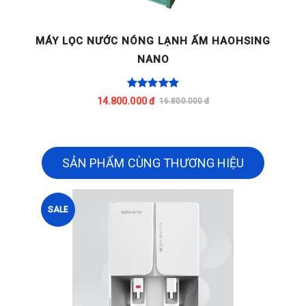
G
MÁY LỌC NƯỚC NÓNG LẠNH ẤM HAOHSING
NANO
14.800.000 đ
16.800.000 đ
SẢN PHẨM CÙNG THƯƠNG HIỆU
SALE