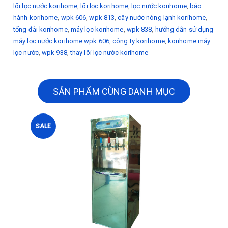
lõi lọc nước korihome
,
lõi lọc korihome
,
lọc nước korihome
,
bảo
hành korihome
,
wpk 606
,
wpk 813
,
cây nước nóng lạnh korihome
,
tổng đài korihome
,
máy lọc korihome
,
wpk 838
,
hướng dẫn sử dụng
máy lọc nước korihome wpk 606
,
công ty korihome
,
korihome máy
lọc nước
,
wpk 938
,
thay lõi lọc nước korihome
SẢN PHẨM CÙNG DANH MỤC
SALE