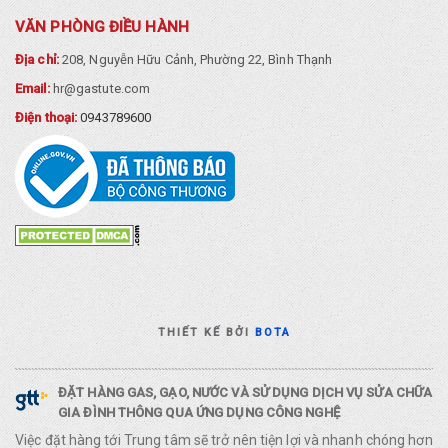
VĂN PHÒNG ĐIỀU HÀNH
Địa chỉ:
208, Nguyễn Hữu Cảnh, Phường 22, Bình Thạnh
Email:
hr@gastute.com
Điện thoại:
0943789600
THIẾT KẾ BỞI
BOTA
ĐẶT HÀNG GAS, GẠO, NƯỚC VÀ SỬ DỤNG DỊCH VỤ SỬA CHỮA
GIA ĐÌNH THÔNG QUA ỨNG DỤNG CÔNG NGHỆ
Việc đặt hàng tới Trung tâm sẽ trở nên tiện lợi và nhanh chóng hơn