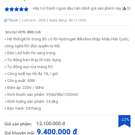
Hãy trở thành người đầu tiên đánh giá sản phẩm này
(
0
)
Thích
Lượt xem: 2029
Ngày đăng: 30/11/2020
Model WPK-888 IHA
» Hệ thống8 lõi trong đó có lõi Hydrogen Alkaline nhập khẩu Hàn Quốc,
công nghệ RO độc quyền từ Mỹ.
» Đèn Led hiển thị sang trọng
» Tự động báo thay lõi tiện dụng
» Tự động sục rửa màng RO
» Công suất lọc tối đa 15L/ giờ
» Công suất: 30W
» Điện áp: 220V / 50Hz
» Kích thước sản phẩm: 350x290x1120mm
» Khối lượng sản phẩm: 24,6kg
» Bảo hành: 24 tháng
- 22%
12.100.000 đ
Giá sản phẩm:
9.400.000 đ
Giá khuyến mãi: