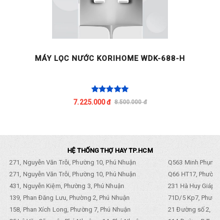
MÁY LỌC NƯỚC KORIHOME WDK-688-H
C
7.225.000 đ
8.500.000 đ
HỆ THỐNG THỢ HAY TP.HCM
271, Nguyễn Văn Trỗi, Phường 10, Phú Nhuận
Q563 Minh Phụng,
271, Nguyễn Văn Trỗi, Phường 10, Phú Nhuận
Q66 HT17, Phường
431, Nguyễn Kiệm, Phường 3, Phú Nhuận
231 Hà Huy Giáp, 
139, Phan Đăng Lưu, Phường 2, Phú Nhuận
71D/5 Kp7, Phường
158, Phan Xích Long, Phường 7, Phú Nhuận
21 Đường số 2, KP