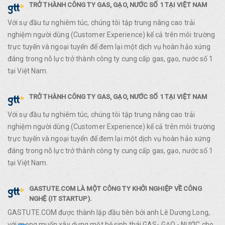
TRỞ THÀNH CÔNG TY GAS, GẠO, NƯỚC SỐ 1 TẠI VIỆT NAM
Với sự đầu tư nghiêm túc, chúng tôi tập trung nâng cao trải
nghiệm người dùng (Customer Experience) kể cả trên môi trường
trực tuyến và ngoại tuyến để đem lại một dịch vụ hoàn hảo xứng
đáng trong nỗ lực trở thành công ty cung cấp gas, gạo, nước số 1
tại Việt Nam.
TRỞ THÀNH CÔNG TY GAS, GẠO, NƯỚC SỐ 1 TẠI VIỆT NAM
Với sự đầu tư nghiêm túc, chúng tôi tập trung nâng cao trải
nghiệm người dùng (Customer Experience) kể cả trên môi trường
trực tuyến và ngoại tuyến để đem lại một dịch vụ hoàn hảo xứng
đáng trong nỗ lực trở thành công ty cung cấp gas, gạo, nước số 1
tại Việt Nam.
GASTUTE.COM LÀ MỘT CÔNG TY KHỞI NGHIỆP VỀ CÔNG
NGHỆ (IT STARTUP).
GASTUTE.COM được thành lập đầu tiên bởi anh Lê Dương Long,
với mong muốn xây dựng một hệ sinh thái GAS- GẠO - NƯỚC cho