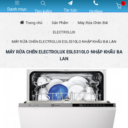
0
Danh mục
Tin tức
Tìm kiếm
Hotline
Hiện chưa có sản phẩm nào trong giỏ hàng của bạn
Trang chủ
Sản Phẩm
Máy Rửa Chén Bát
ELECTROLUX
MÁY RỬA CHÉN ELECTROLUX ESL5310LO NHẬP KHẨU BA LAN
MÁY RỬA CHÉN ELECTROLUX ESL5310LO NHẬP KHẨU BA
LAN