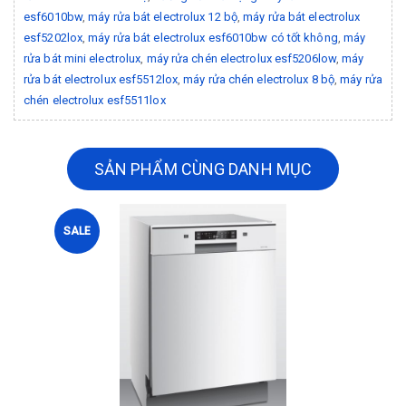
esf6010bw
,
máy rửa bát electrolux 12 bộ
,
máy rửa bát electrolux
esf5202lox
,
máy rửa bát electrolux esf6010bw có tốt không
,
máy
rửa bát mini electrolux
,
máy rửa chén electrolux esf5206low
,
máy
rửa bát electrolux esf5512lox
,
máy rửa chén electrolux 8 bộ
,
máy rửa
chén electrolux esf5511lox
SẢN PHẨM CÙNG DANH MỤC
SALE