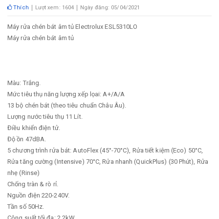
Thích
Lượt xem: 1604
Ngày đăng: 05/04/2021
Máy rửa chén bát âm tủ Electrolux ESL5310LO
Máy rửa chén bát âm tủ
Màu: Trắng.
Mức tiêu thụ năng lượng xếp lọai: A+/A/A
13 bộ chén bát (theo tiêu chuẩn Châu Âu).
Lượng nước tiêu thụ 11 Lít.
Điều khiển điện tử.
Độ ồn 47dBA.
5 chương trình rửa bát: AutoFlex (45°-70°C), Rửa tiết kiệm (Eco) 50°C,
Rửa tăng cường (Intensive) 70°C, Rửa nhanh (QuickPlus) (30 Phút), Rửa
nhẹ (Rinse)
Chống tràn & rò rỉ.
Nguồn điện 220-240V.
Tần số 50Hz.
Công suất tối đa: 2.2kW.