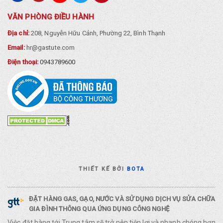
VĂN PHÒNG ĐIỀU HÀNH
Địa chỉ:
208, Nguyễn Hữu Cảnh, Phường 22, Bình Thạnh
Email:
hr@gastute.com
Điện thoại:
0943789600
THIẾT KẾ BỞI
BOTA
ĐẶT HÀNG GAS, GẠO, NƯỚC VÀ SỬ DỤNG DỊCH VỤ SỬA CHỮA
GIA ĐÌNH THÔNG QUA ỨNG DỤNG CÔNG NGHỆ
Việc đặt hàng tới Trung tâm sẽ trở nên tiện lợi và nhanh chóng hơn