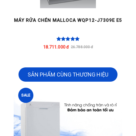
MÁY RỬA CHÉN MALLOCA WQP12-J7309E E5
M
18.711.000 đ
26.788.000 đ
SẢN PHẨM CÙNG THƯƠNG HIỆU
SALE