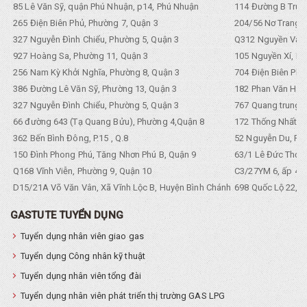
85 Lê Văn Sỹ, quận Phú Nhuận, p14, Phú Nhuận
114 Đường B Trưng
265 Điện Biên Phủ, Phường 7, Quận 3
204/56 Nơ Trang L
327 Nguyễn Đình Chiểu, Phường 5, Quận 3
Q312 Nguyền Văn 
927 Hoàng Sa, Phường 11, Quận 3
105 Nguyền Xí, Ph
256 Nam Kỳ Khởi Nghĩa, Phường 8, Quận 3
704 Điện Biên Phũ 
386 Đường Lê Văn Sỹ, Phường 13, Quận 3
182 Phan Văn Hân,
327 Nguyễn Đình Chiểu, Phường 5, Quận 3
767 Quang trung, 
66 đường 643 (Tạ Quang Bửu), Phường 4,Quận 8
172 Thống Nhất. P
362 Bến Bình Đông, P.15 , Q.8
52 Nguyễn Du, Ph
150 Đình Phong Phú, Tăng Nhơn Phú B, Quận 9
63/1 Lê Đức Thọ, 
Q168 Vĩnh Viễn, Phường 9, Quận 10
C3/27YM 6, ấp 4, 
D15/21A Võ Văn Vân, Xã Vĩnh Lộc B, Huyện Bình Chánh
698 Quốc Lộ 22, Tổ
GASTUTE TUYỂN DỤNG
Tuyển dụng nhân viên giao gas
Tuyển dụng Công nhân kỹ thuật
Tuyển dụng nhân viên tổng đài
Tuyển dụng nhân viên phát triển thị trường GAS LPG