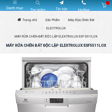
0
Danh mục
Tin tức
Tìm kiếm
Hotline
Hiện chưa có sản phẩm nào trong giỏ hàng của bạn
Trang chủ
Sản Phẩm
Máy Rửa Chén Bát
ELECTROLUX
MÁY RỬA CHÉN BÁT ĐỘC LẬP ELEXTROLUX ESF5511LOX
MÁY RỬA CHÉN BÁT ĐỘC LẬP ELEXTROLUX ESF5511LOX