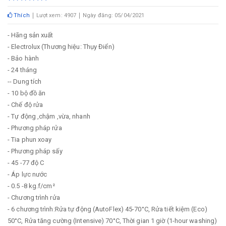
Thích
Lượt xem: 4907
Ngày đăng: 05/04/2021
- Hãng sản xuất
- Electrolux (Thương hiệu: Thụy Điển)
- Bảo hành
- 24 tháng
-- Dung tích
- 10 bộ đồ ăn
- Chế độ rửa
- Tự động ,chậm ,vừa, nhanh
- Phương pháp rửa
- Tia phun xoay
- Phương pháp sấy
- 45 -77 độ C
- Áp lực nước
- 0.5 -8 kg.f/cm²
- Chương trình rửa
- 6 chương trình:Rửa tự động (AutoFlex) 45-70°C, Rửa tiết kiệm (Eco)
50°C, Rửa tăng cường (Intensive) 70°C, Thời gian 1 giờ (1-hour washing)