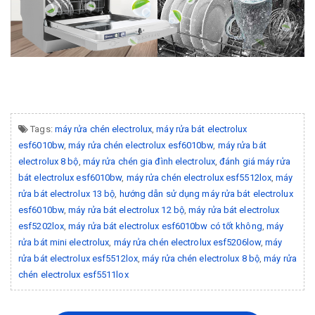
Tags:
máy rửa chén electrolux
,
máy rửa bát electrolux
esf6010bw
,
máy rửa chén electrolux esf6010bw
,
máy rửa bát
electrolux 8 bộ
,
máy rửa chén gia đình electrolux
,
đánh giá máy rửa
bát electrolux esf6010bw
,
máy rửa chén electrolux esf5512lox
,
máy
rửa bát electrolux 13 bộ
,
hướng dẫn sử dụng máy rửa bát electrolux
esf6010bw
,
máy rửa bát electrolux 12 bộ
,
máy rửa bát electrolux
esf5202lox
,
máy rửa bát electrolux esf6010bw có tốt không
,
máy
rửa bát mini electrolux
,
máy rửa chén electrolux esf5206low
,
máy
rửa bát electrolux esf5512lox
,
máy rửa chén electrolux 8 bộ
,
máy rửa
chén electrolux esf5511lox