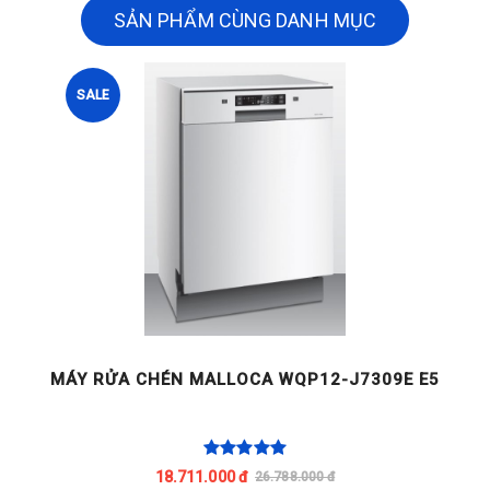
SẢN PHẨM CÙNG DANH MỤC
SALE
MÁY RỬA CHÉN MALLOCA WQP12-J7309E E5
M
18.711.000 đ
26.788.000 đ