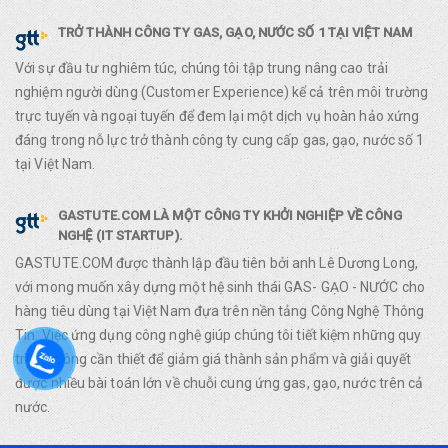
TRỞ THÀNH CÔNG TY GAS, GẠO, NƯỚC SỐ 1 TẠI VIỆT NAM
Với sự đầu tư nghiêm túc, chúng tôi tập trung nâng cao trải
nghiệm người dùng (Customer Experience) kể cả trên môi trường
trực tuyến và ngoại tuyến để đem lại một dịch vụ hoàn hảo xứng
đáng trong nỗ lực trở thành công ty cung cấp gas, gạo, nước số 1
tại Việt Nam.
GASTUTE.COM LÀ MỘT CÔNG TY KHỞI NGHIỆP VỀ CÔNG
NGHỆ (IT STARTUP).
GASTUTE.COM được thành lập đầu tiên bởi anh Lê Dương Long,
với mong muốn xây dựng một hệ sinh thái GAS- GẠO - NƯỚC cho
hàng tiêu dùng tại Việt Nam đựa trên nền tảng Công Nghệ Thông
Tin. Việc ứng dụng công nghệ giúp chúng tôi tiết kiệm những quy
trình không cần thiết để giảm giá thành sản phẩm và giải quyết
được nhiều bài toán lớn về chuỗi cung ứng gas, gạo, nước trên cả
nước.