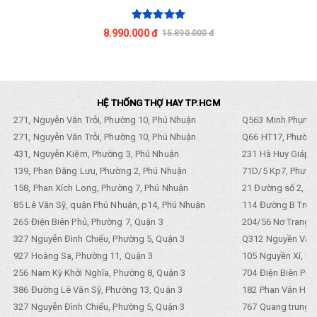
8.990.000 đ
15.890.000 đ
HỆ THỐNG THỢ HAY TP.HCM
271, Nguyễn Văn Trỗi, Phường 10, Phú Nhuận
Q563 Minh Phụng,
271, Nguyễn Văn Trỗi, Phường 10, Phú Nhuận
Q66 HT17, Phường
431, Nguyễn Kiệm, Phường 3, Phú Nhuận
231 Hà Huy Giáp, 
139, Phan Đăng Lưu, Phường 2, Phú Nhuận
71D/5 Kp7, Phường
158, Phan Xích Long, Phường 7, Phú Nhuận
21 Đường số 2, KP
85 Lê Văn Sỹ, quận Phú Nhuận, p14, Phú Nhuận
114 Đường B Trưng
265 Điện Biên Phủ, Phường 7, Quận 3
204/56 Nơ Trang L
327 Nguyễn Đình Chiểu, Phường 5, Quận 3
Q312 Nguyền Văn 
927 Hoàng Sa, Phường 11, Quận 3
105 Nguyền Xí, Ph
256 Nam Kỳ Khởi Nghĩa, Phường 8, Quận 3
704 Điện Biên Phũ 
386 Đường Lê Văn Sỹ, Phường 13, Quận 3
182 Phan Văn Hân,
327 Nguyễn Đình Chiểu, Phường 5, Quận 3
767 Quang trung, 