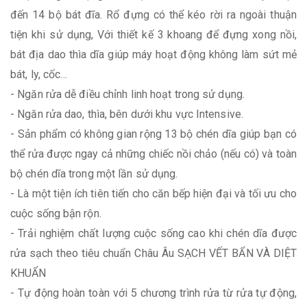
đến 14 bộ bát đĩa. Rổ đựng có thể kéo rời ra ngoài thuận
tiện khi sử dụng, Với thiết kế 3 khoang để đựng xong nồi,
bát địa dao thìa dĩa giúp máy hoạt động không làm sứt mẻ
bát, ly, cốc…
- Ngăn rửa dễ điều chỉnh linh hoạt trong sử dụng.
- Ngăn rửa dao, thìa, bên dưới khu vực Intensive.
- Sản phẩm có không gian rộng 13 bộ chén dĩa giúp bạn có
thể rửa được ngay cả những chiếc nồi chảo (nếu có) và toàn
bộ chén dĩa trong một lần sử dụng.
- Là một tiện ích tiên tiến cho căn bếp hiện đại và tối ưu cho
cuộc sống bận rộn.
- Trải nghiệm chất lượng cuộc sống cao khi chén dĩa được
rửa sạch theo tiêu chuẩn Châu Âu SẠCH VẾT BẨN VÀ DIỆT
KHUẨN
- Tự động hoàn toàn với 5 chương trình rửa từ rửa tự động,