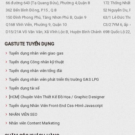
66 đường 643 (Tạ Quang Bửu), Phường 4,Quận 8
172 Thống Nhất. P
362 Bến Bình Đông, P.15 , Q.8
52 Nguyễn Du, Ph
150 Đình Phong Phú, Tăng Nhơn Phú B, Quận 9
63/1 Lê Đức Thọ, 
Q168 Vĩnh Viễn, Phường 9, Quận 10
C3/27YM 6, ấp 4, 
D15/21A Võ Văn Vân, Xã Vĩnh Lộc B, Huyện Bình Chánh
698 Quốc Lộ 22, Tổ
GASTUTE TUYỂN DỤNG
Tuyển dụng nhân viên giao gas
Tuyển dụng Công nhân kỹ thuật
Tuyển dụng nhân viên tổng đài
Tuyển dụng nhân viên phát triển thị trường GAS LPG
Tuyển dụng tài xế
[HCM] Chuyên Viên Thiết Kế Đồ Họa / Graphic Designer
Tuyển dụng Nhân Viên Front-End Css-Html-Javascript
NHÂN VIÊN SEO
Nhân viên Content Marketing