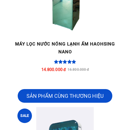
G
MÁY LỌC NƯỚC NÓNG LẠNH ẤM HAOHSING
NANO
14.800.000 đ
16.800.000 đ
SẢN PHẨM CÙNG THƯƠNG HIỆU
SALE