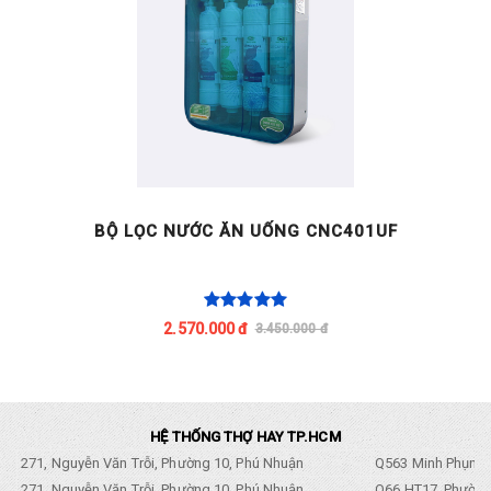
BỘ LỌC NƯỚC ĂN UỐNG CNC401UF
2.570.000 đ
3.450.000 đ
HỆ THỐNG THỢ HAY TP.HCM
271, Nguyễn Văn Trỗi, Phường 10, Phú Nhuận
Q563 Minh Phụng,
271, Nguyễn Văn Trỗi, Phường 10, Phú Nhuận
Q66 HT17, Phường