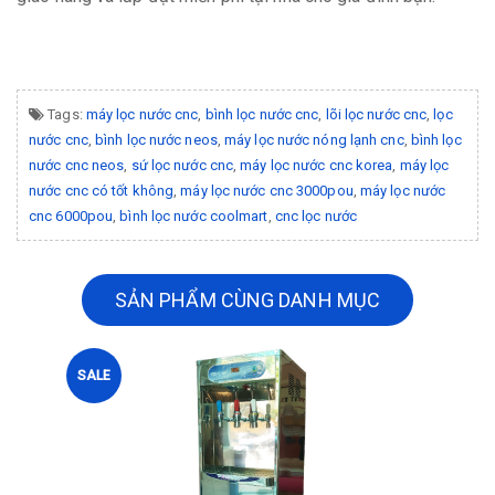
Tags:
máy lọc nước cnc
,
bình lọc nước cnc
,
lõi lọc nước cnc
,
lọc
nước cnc
,
bình lọc nước neos
,
máy lọc nước nóng lạnh cnc
,
bình lọc
nước cnc neos
,
sứ lọc nước cnc
,
máy lọc nước cnc korea
,
máy lọc
nước cnc có tốt không
,
máy lọc nước cnc 3000pou
,
máy lọc nước
cnc 6000pou
,
bình lọc nước coolmart
,
cnc lọc nước
SẢN PHẨM CÙNG DANH MỤC
SALE