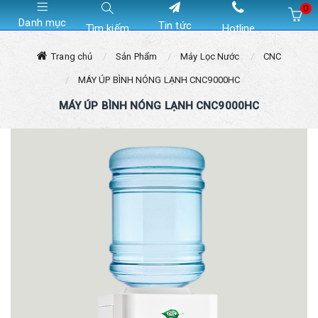
0
Danh mục
Tin tức
Tìm kiếm
Hotline
Hiện chưa có sản phẩm nào trong giỏ hàng của bạn
Trang chủ
Sản Phẩm
Máy Lọc Nước
CNC
MÁY ÚP BÌNH NÓNG LẠNH CNC9000HC
MÁY ÚP BÌNH NÓNG LẠNH CNC9000HC