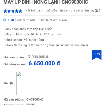
MÁY ÚP BÌNH NÓNG LẠNH CNC9000HC
Hãy trở thành người đầu tiên đánh giá sản phẩm này
(
0
)
Thích
Lượt xem: 3266
Ngày đăng: 27/11/2020
• Máy nhập khẩu trực tiếp Hàn Quốc
• Máy úp bình nước 20L hoặc TOP lọc nước.
• Khóa an toàn vòi nước nóng
• Block Samsung | LG cho tốc độ làm lạnh nhanh và sâu, êm ái
- 15%
7.900.000 đ
Giá sản phẩm:
6.650.000 đ
Giá khuyến mãi:
Mã QR:
Mã sản phẩm:
CNC9000HC