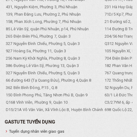
431, Nguyễn Kiệm, Phường 3, Phú Nhuận
231 Hà Huy Giáp, 
139, Phan Đăng Lưu, Phường 2, Phú Nhuận
71D/5 Kp7, Phường
158, Phan Xích Long, Phường 7, Phú Nhuận
21 Đường số 2, KP
85 Lê Văn Sỹ, quận Phú Nhuận, p14, Phú Nhuận
114 Đường B Trưng
265 Điện Biên Phủ, Phường 7, Quận 3
204/56 Nơ Trang L
327 Nguyễn Đình Chiểu, Phường 5, Quận 3
Q312 Nguyền Văn 
927 Hoàng Sa, Phường 11, Quận 3
105 Nguyền Xí, Ph
256 Nam Kỳ Khởi Nghĩa, Phường 8, Quận 3
704 Điện Biên Phũ 
386 Đường Lê Văn Sỹ, Phường 13, Quận 3
182 Phan Văn Hân,
327 Nguyễn Đình Chiểu, Phường 5, Quận 3
767 Quang trung, 
66 đường 643 (Tạ Quang Bửu), Phường 4,Quận 8
172 Thống Nhất. P
362 Bến Bình Đông, P.15 , Q.8
52 Nguyễn Du, Ph
150 Đình Phong Phú, Tăng Nhơn Phú B, Quận 9
63/1 Lê Đức Thọ, 
Q168 Vĩnh Viễn, Phường 9, Quận 10
C3/27YM 6, ấp 4, 
D15/21A Võ Văn Vân, Xã Vĩnh Lộc B, Huyện Bình Chánh
698 Quốc Lộ 22, Tổ
GASTUTE TUYỂN DỤNG
Tuyển dụng nhân viên giao gas