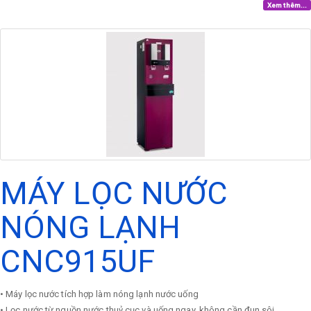
Xem thêm...
MÁY LỌC NƯỚC
NÓNG LẠNH
CNC915UF
• Máy lọc nước tích hợp làm nóng lạnh nước uống
• Lọc nước từ nguồn nước thuỷ cục và uống ngay, không cần đun sôi