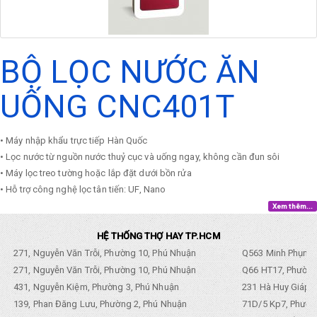
BỘ LỌC NƯỚC ĂN
UỐNG CNC401T
• Máy nhập khẩu trực tiếp Hàn Quốc
• Lọc nước từ nguồn nước thuỷ cục và uống ngay, không cần đun sôi
• Máy lọc treo tường hoặc lắp đặt dưới bồn rửa
• Hỗ trợ công nghệ lọc tân tiến: UF, Nano
Xem thêm...
HỆ THỐNG THỢ HAY TP.HCM
271, Nguyễn Văn Trỗi, Phường 10, Phú Nhuận
Q563 Minh Phụng,
271, Nguyễn Văn Trỗi, Phường 10, Phú Nhuận
Q66 HT17, Phường
431, Nguyễn Kiệm, Phường 3, Phú Nhuận
231 Hà Huy Giáp, 
139, Phan Đăng Lưu, Phường 2, Phú Nhuận
71D/5 Kp7, Phường