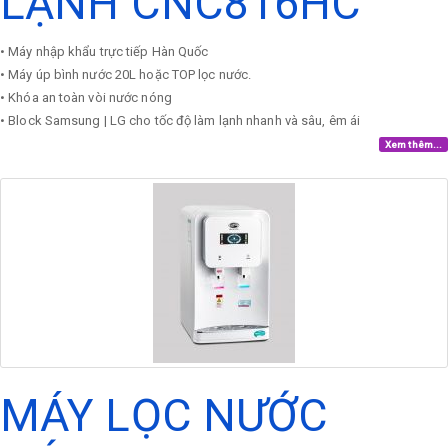
LẠNH CNC816HC
• Máy nhập khẩu trực tiếp Hàn Quốc
• Máy úp bình nước 20L hoặc TOP lọc nước.
• Khóa an toàn vòi nước nóng
• Block Samsung | LG cho tốc độ làm lạnh nhanh và sâu, êm ái
Xem thêm...
MÁY LỌC NƯỚC