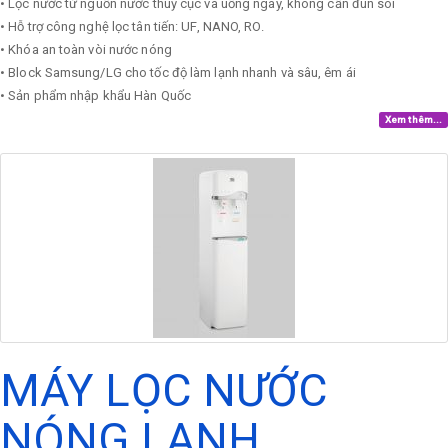
• Lọc nước từ nguồn nước thuỷ cục và uống ngay, không cần đun sôi
• Hỗ trợ công nghệ lọc tân tiến: UF, NANO, RO.
• Khóa an toàn vòi nước nóng
• Block Samsung/LG cho tốc độ làm lạnh nhanh và sâu, êm ái
• Sản phẩm nhập khẩu Hàn Quốc
Xem thêm...
MÁY LỌC NƯỚC
NÓNG LẠNH