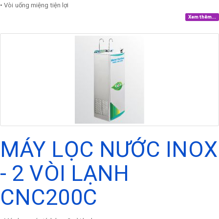
• Vòi uống miệng tiện lợi
Xem thêm...
MÁY LỌC NƯỚC INOX
- 2 VÒI LẠNH
CNC200C