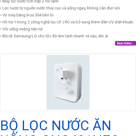
• Máy lọc nước tích hợp 2 vòi lạnh
• Lọc nước từ nguồn nước thuỷ cục và uống ngay, không cần đun sôi
• Vỏ máy bằng Inox 304 bền bỉ
• Hỗ trợ 1 trong 2 công nghệ lọc UF | RO và bổ sung thêm đèn UV diệt khuẩn
• Vòi uống miệng tiện lợi
• Block Samsung/LG cho tốc độ làm lạnh nhanh và sâu, êm ái
Xem thêm...
BỘ LỌC NƯỚC ĂN