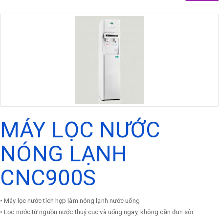
MÁY LỌC NƯỚC
NÓNG LẠNH
CNC900S
• Máy lọc nước tích hợp làm nóng lạnh nước uống
• Lọc nước từ nguồn nước thuỷ cục và uống ngay, không cần đun sôi