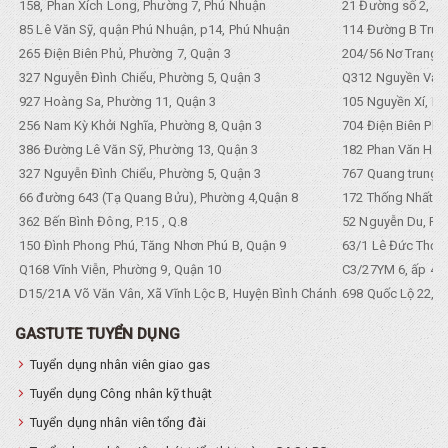
158, Phan Xích Long, Phường 7, Phú Nhuận
21 Đường số 2, KP
85 Lê Văn Sỹ, quận Phú Nhuận, p14, Phú Nhuận
114 Đường B Trưng
265 Điện Biên Phủ, Phường 7, Quận 3
204/56 Nơ Trang L
327 Nguyễn Đình Chiểu, Phường 5, Quận 3
Q312 Nguyền Văn 
927 Hoàng Sa, Phường 11, Quận 3
105 Nguyền Xí, Ph
256 Nam Kỳ Khởi Nghĩa, Phường 8, Quận 3
704 Điện Biên Phũ 
386 Đường Lê Văn Sỹ, Phường 13, Quận 3
182 Phan Văn Hân,
327 Nguyễn Đình Chiểu, Phường 5, Quận 3
767 Quang trung, 
66 đường 643 (Tạ Quang Bửu), Phường 4,Quận 8
172 Thống Nhất. P
362 Bến Bình Đông, P.15 , Q.8
52 Nguyễn Du, Ph
150 Đình Phong Phú, Tăng Nhơn Phú B, Quận 9
63/1 Lê Đức Thọ, 
Q168 Vĩnh Viễn, Phường 9, Quận 10
C3/27YM 6, ấp 4, 
D15/21A Võ Văn Vân, Xã Vĩnh Lộc B, Huyện Bình Chánh
698 Quốc Lộ 22, Tổ
GASTUTE TUYỂN DỤNG
Tuyển dụng nhân viên giao gas
Tuyển dụng Công nhân kỹ thuật
Tuyển dụng nhân viên tổng đài