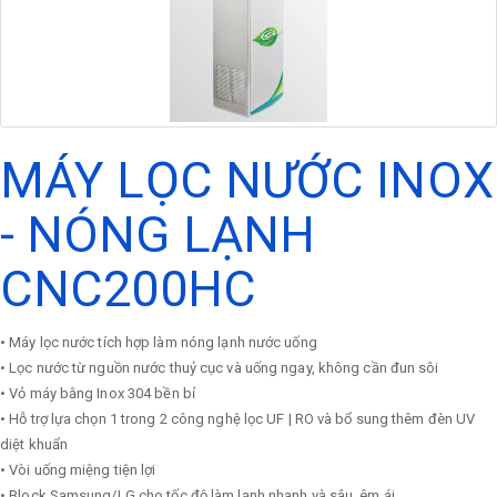
MÁY LỌC NƯỚC INOX
- NÓNG LẠNH
CNC200HC
• Máy lọc nước tích hợp làm nóng lạnh nước uống
• Lọc nước từ nguồn nước thuỷ cục và uống ngay, không cần đun sôi
• Vỏ máy bằng Inox 304 bền bỉ
• Hỗ trợ lựa chọn 1 trong 2 công nghệ lọc UF | RO và bổ sung thêm đèn UV
diệt khuẩn
• Vòi uống miệng tiện lợi
• Block Samsung/LG cho tốc độ làm lạnh nhanh và sâu, êm ái