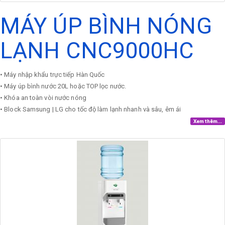
MÁY ÚP BÌNH NÓNG
LẠNH CNC9000HC
• Máy nhập khẩu trực tiếp Hàn Quốc
• Máy úp bình nước 20L hoặc TOP lọc nước.
• Khóa an toàn vòi nước nóng
• Block Samsung | LG cho tốc độ làm lạnh nhanh và sâu, êm ái
Xem thêm...