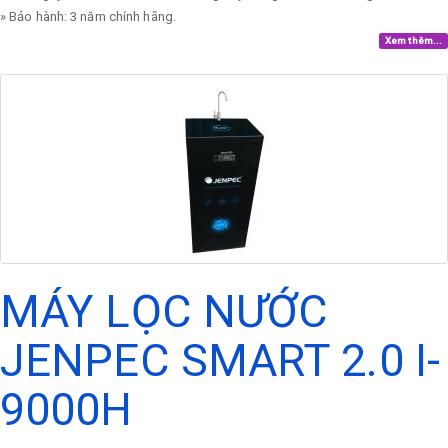
» Bảo hành: 3 năm chính hãng.
Xem thêm...
MÁY LỌC NƯỚC
JENPEC SMART 2.0 I-
9000H