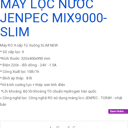
MÁY LỌC NƯỚC
JENPEC MIX9000-
SLIM
Máy RO 9 cấp Tủ Vuông SLIM NEW
* Số cấp lọc: 9
*Kích thước: 320x400x990 mm
* Điện 220v - đổi dòng - 24V -1.5A
* Công Xuất lọc 15lít/1h
* Bình áp thép: 8 lít
*Vỏ kính cường lực + thép sơn tính điện
*Lõi khoáng: Bộ lõi khoáng TO chuẩn Hydrogen hàn quốc
» Công nghệ lọc: Công nghệ RO sử dụng màng loc JENPEC - TORAY - nhật
bản
Xem thêm...