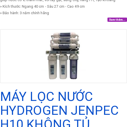
» Kích thước: Ngang 40 cm - Sâu 27 cm - Cao 49 cm
» Bảo hành: 3 năm chính hãng
Xem thêm...
MÁY LỌC NƯỚC
HYDROGEN JENPEC
H10 KHÔNG TỦ