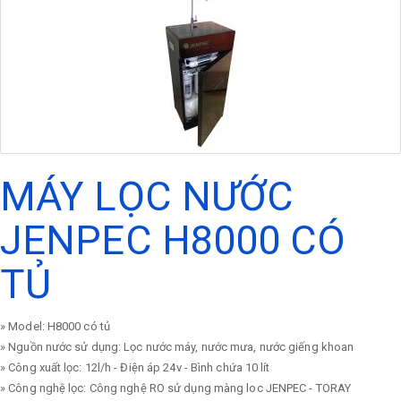
MÁY LỌC NƯỚC
JENPEC H8000 CÓ
TỦ
» Model: H8000 có tủ
» Nguồn nước sử dụng: Lọc nước máy, nước mưa, nước giếng khoan
» Công xuất lọc: 12l/h - Điện áp 24v - Bình chứa 10 lít
» Công nghệ lọc: Công nghệ RO sử dụng màng loc JENPEC - TORAY