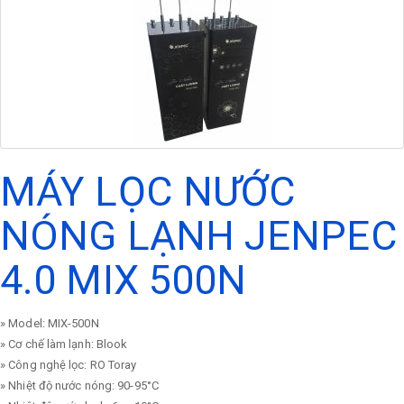
MÁY LỌC NƯỚC
NÓNG LẠNH JENPEC
4.0 MIX 500N
» Model: MIX-500N
» Cơ chế làm lạnh: Blook
» Công nghệ lọc: RO Toray
» Nhiệt độ nước nóng: 90-95°C