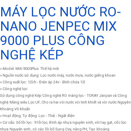
MÁY LỌC NƯỚC RO-
NANO JENPEC MIX
9000 PLUS CÔNG
NGHỆ KÉP
» Model: MIX-9000Plus Thế hệ mới
» Nguồn nước sử dụng: Lọc nước máy, nước mưa, nước giếng khoan
» Công xuất lọc: 12l/h - Điện áp 24v - Bình chứa 12l
» Công nghệ lọc:
Sử dụng công nghệ Kép Công nghệ RO màng lọc - TORAY Janpan và Công
nghệ Màng siêu Lọc UF, Cho ra hai vòi nước vòi tinh khiết và vòi nước Nguyên
Khoáng Vô khuẩn
» Hoạt động: Tự động: Lọc - Thải - Ngắt điện
» Cơ cấu: Số lõi lọc : 9 lõi lọc, Bình áp nhựa nguyên sinh, vòi tay gạt, cốc lọc
nhựa Nguyên sinh, có các lõi bổ Sung Oxy, nâng PH, Tạo khoáng