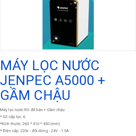
MÁY LỌC NƯỚC
JENPEC A5000 +
GẦM CHẬU
Máy lọc nước RO để bàn + Gầm chậu
* Số cấp lọc: 6
*Kích thước: 260 * 410 * 450 (mm)
* Điện cấp: 220v - đổi dòng - 24V -1.5A