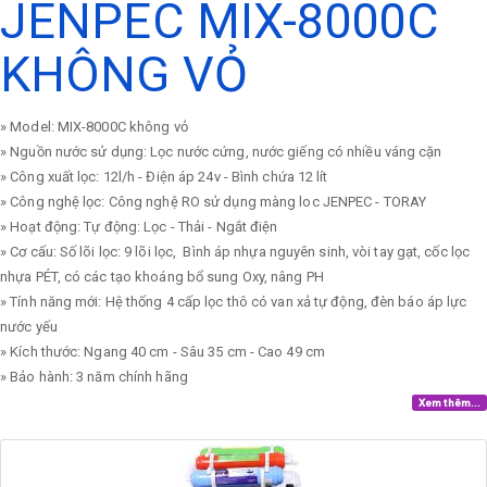
JENPEC MIX-8000C
KHÔNG VỎ
» Model: MIX-8000C không vỏ
» Nguồn nước sử dụng: Lọc nước cứng, nước giếng có nhiều váng cặn
» Công xuất lọc: 12l/h - Điện áp 24v - Bình chứa 12 lít
» Công nghệ lọc: Công nghệ RO sử dụng màng loc JENPEC - TORAY
» Hoạt động: Tự động: Lọc - Thải - Ngắt điện
» Cơ cấu: Số lõi lọc: 9 lõi lọc, Bình áp nhựa nguyên sinh, vòi tay gạt, cốc lọc
nhựa PÉT, có các tạo khoáng bổ sung Oxy, nâng PH
» Tính năng mới: Hệ thống 4 cấp lọc thô có van xả tự động, đèn báo áp lực
nước yếu
» Kích thước: Ngang 40 cm - Sâu 35 cm - Cao 49 cm
» Bảo hành: 3 năm chính hãng
Xem thêm...