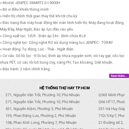
» Model: JENPEC SMART2.0 I-9000H
» Bộ vi điều khiển thông minh
» Hiển thị chính thời gian thay thế khi tới chu kỳ
» Báo trạng thái máy hoạt động lên màn hình hiển thị: Máy đang hoạt động,
Máy Đầy, Máy Ngắt, Báo áp lực đầu vào yếu.
» Công xuất lọc: 12l/h - Điện áp 24v - Bình chứa 8 Lít
» Công nghệ lọc: Công nghệ RO sử dụng màng loc JENPEC - TORAY
» Hoạt động: Tự động: Lọc - Thải - Ngắt điện
» Cơ cấu: Số lõi lọc : 9 lõi lọc, Bình áp nhựa nguyên sinh, vòi tay gạt, cốc lọc
nhựa PÉT, có các lõi bổ Sung Oxy, nâng PH, Tạo khoáng, Diệt khuẩn.
» Bảo hành: 2 năm chính hãng
Xem thêm...
HỆ THỐNG THỢ HAY TP.HCM
271, Nguyễn Văn Trỗi, Phường 10, Phú Nhuận
Q563 Minh Phụng,
271, Nguyễn Văn Trỗi, Phường 10, Phú Nhuận
Q66 HT17, Phường
431, Nguyễn Kiệm, Phường 3, Phú Nhuận
231 Hà Huy Giáp, 
139, Phan Đăng Lưu, Phường 2, Phú Nhuận
71D/5 Kp7, Phường
158, Phan Xích Long, Phường 7, Phú Nhuận
21 Đường số 2, KP