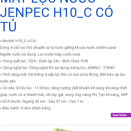
JENPEC H10_C CÓ
TỦ
» Model: H10_C có tủ
Dòng 4 cốc lọc thô chuyên xử lý nước giếng khoan nước nhiễm canxi
Nguồn nước sử dụng: Lọc nước máy, nước mưa
» Công xuất lọc: 12l/h - Điện áp 24v - Bình chứa 10 lít
» Công nghệ lọc: Công nghệ RO sử dụng màng loc JENPEC - TORAY
» Tính năng mới: Hệ thống 4 cấp lọc thô có van xả tự động, đèn báo áp lực
nước yếu
» Cơ cấu: Số lõi lọc : 11 lõi lọc, tăng cường diệt khuẩn bổ sung khoáng chất
giúp nước có vị thanh mát, vòi tay gạt, sung Oxy, nâng PH, Tạo khoáng, ORP
» Kích thước: Ngang 42 cm - Sâu 37 cm - Cao 1 m
» Bảo hành: 3 năm chính hãng
Xem thêm...