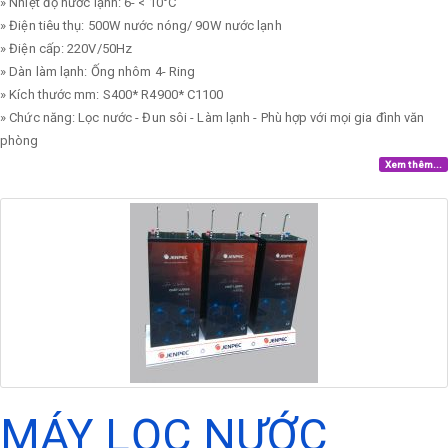
» Nhiệt độ nước lạnh: 6- < 10°C
» Điện tiêu thụ: 500W nước nóng/ 90W nước lạnh
» Điện cấp: 220V/50Hz
» Dàn làm lạnh: Ống nhôm 4- Ring
» Kích thước mm: S400* R4900* C1100
» Chức năng: Lọc nước - Đun sôi - Làm lạnh - Phù hợp với mọi gia đình văn
phòng
Xem thêm...
MÁY LỌC NƯỚC