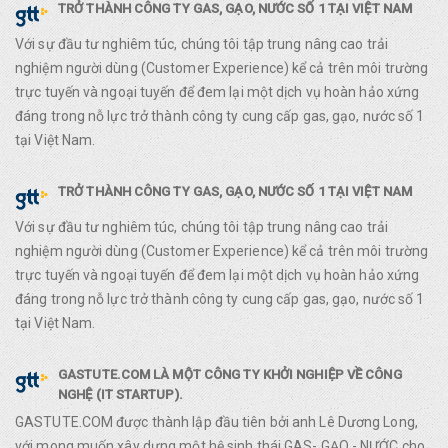
TRỞ THÀNH CÔNG TY GAS, GẠO, NƯỚC SỐ 1 TẠI VIỆT NAM
Với sự đầu tư nghiêm túc, chúng tôi tập trung nâng cao trải
nghiệm người dùng (Customer Experience) kể cả trên môi trường
trực tuyến và ngoại tuyến để đem lại một dịch vụ hoàn hảo xứng
đáng trong nỗ lực trở thành công ty cung cấp gas, gạo, nước số 1
tại Việt Nam.
TRỞ THÀNH CÔNG TY GAS, GẠO, NƯỚC SỐ 1 TẠI VIỆT NAM
Với sự đầu tư nghiêm túc, chúng tôi tập trung nâng cao trải
nghiệm người dùng (Customer Experience) kể cả trên môi trường
trực tuyến và ngoại tuyến để đem lại một dịch vụ hoàn hảo xứng
đáng trong nỗ lực trở thành công ty cung cấp gas, gạo, nước số 1
tại Việt Nam.
GASTUTE.COM LÀ MỘT CÔNG TY KHỞI NGHIỆP VỀ CÔNG
NGHỆ (IT STARTUP).
GASTUTE.COM được thành lập đầu tiên bởi anh Lê Dương Long,
với mong muốn xây dựng một hệ sinh thái GAS- GẠO - NƯỚC cho