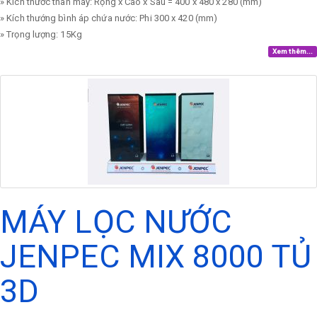
» Kích thước thân máy: Rộng x Cao x Sâu = 400 x 480 x 280 (mm)
» Kích thướng bình áp chứa nước: Phi 300 x 420 (mm)
» Trọng lượng: 15Kg
Xem thêm...
MÁY LỌC NƯỚC
JENPEC MIX 8000 TỦ
3D