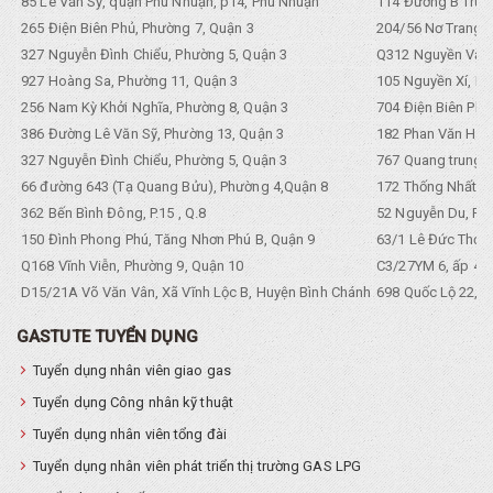
85 Lê Văn Sỹ, quận Phú Nhuận, p14, Phú Nhuận
114 Đường B Trưng
265 Điện Biên Phủ, Phường 7, Quận 3
204/56 Nơ Trang L
327 Nguyễn Đình Chiểu, Phường 5, Quận 3
Q312 Nguyền Văn 
927 Hoàng Sa, Phường 11, Quận 3
105 Nguyền Xí, Ph
256 Nam Kỳ Khởi Nghĩa, Phường 8, Quận 3
704 Điện Biên Phũ 
386 Đường Lê Văn Sỹ, Phường 13, Quận 3
182 Phan Văn Hân,
327 Nguyễn Đình Chiểu, Phường 5, Quận 3
767 Quang trung, 
66 đường 643 (Tạ Quang Bửu), Phường 4,Quận 8
172 Thống Nhất. P
362 Bến Bình Đông, P.15 , Q.8
52 Nguyễn Du, Ph
150 Đình Phong Phú, Tăng Nhơn Phú B, Quận 9
63/1 Lê Đức Thọ, 
Q168 Vĩnh Viễn, Phường 9, Quận 10
C3/27YM 6, ấp 4, 
D15/21A Võ Văn Vân, Xã Vĩnh Lộc B, Huyện Bình Chánh
698 Quốc Lộ 22, Tổ
GASTUTE TUYỂN DỤNG
Tuyển dụng nhân viên giao gas
Tuyển dụng Công nhân kỹ thuật
Tuyển dụng nhân viên tổng đài
Tuyển dụng nhân viên phát triển thị trường GAS LPG