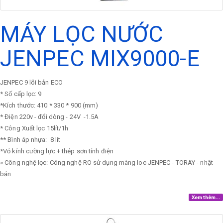
MÁY LỌC NƯỚC
JENPEC MIX9000-E
JENPEC 9 lõi bản ECO
* Số cấp lọc: 9
*Kích thước: 410 * 330 * 900 (mm)
* Điện 220v - đổi dòng - 24V -1.5A
* Công Xuất lọc 15lít/1h
** Bình áp nhựa: 8 lít
*Vỏ kính cường lực + thép sơn tính điện
» Công nghệ lọc: Công nghệ RO sử dụng màng loc JENPEC - TORAY - nhật
bản
Xem thêm...