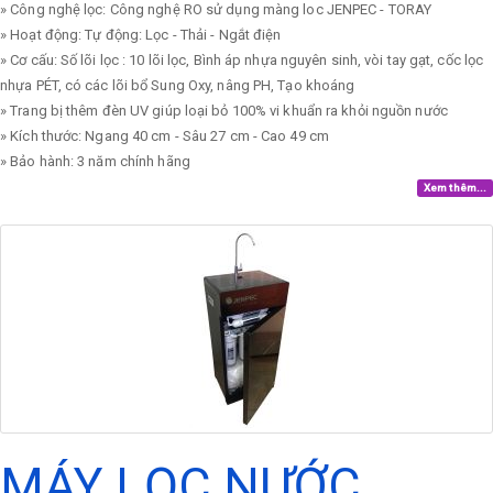
» Công nghệ lọc: Công nghệ RO sử dụng màng loc JENPEC - TORAY
» Hoạt động: Tự động: Lọc - Thải - Ngắt điện
» Cơ cấu: Số lõi lọc : 10 lõi lọc, Bình áp nhựa nguyên sinh, vòi tay gạt, cốc lọc
nhựa PÉT, có các lõi bổ Sung Oxy, nâng PH, Tạo khoáng
» Trang bị thêm đèn UV giúp loại bỏ 100% vi khuẩn ra khỏi nguồn nước
» Kích thước: Ngang 40 cm - Sâu 27 cm - Cao 49 cm
» Bảo hành: 3 năm chính hãng
Xem thêm...
MÁY LỌC NƯỚC