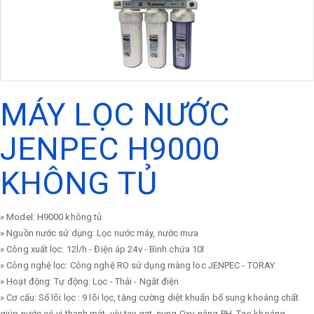
MÁY LỌC NƯỚC
JENPEC H9000
KHÔNG TỦ
» Model: H9000 không tủ
» Nguồn nước sử dụng: Lọc nước máy, nước mưa
» Công xuất lọc: 12l/h - Điện áp 24v - Bình chứa 10l
» Công nghệ lọc: Công nghệ RO sử dụng màng loc JENPEC - TORAY
» Hoạt động: Tự động: Lọc - Thải - Ngắt điện
» Cơ cấu: Số lõi lọc : 9 lõi lọc, tăng cường diệt khuẩn bổ sung khoáng chất
giúp nước có vị thanh mát, vòi tay gạt, sung Oxy, nâng PH, Tạo khoáng