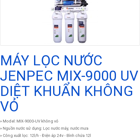
MÁY LỌC NƯỚC
JENPEC MIX-9000 UV
DIỆT KHUẨN KHÔNG
VỎ
» Model: MIX-9000-UV không vỏ
» Nguồn nước sử dụng: Lọc nước máy, nước mưa
» Công xuất lọc: 12l/h - Điện áp 24v - Bình chứa 12l