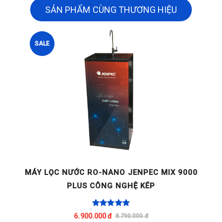
SẢN PHẨM CÙNG THƯƠNG HIỆU
SALE
0H
MÁY LỌC NƯỚC RO-NANO JENPEC MIX 9000
PLUS CÔNG NGHỆ KÉP
6.900.000 đ
8.790.000 đ