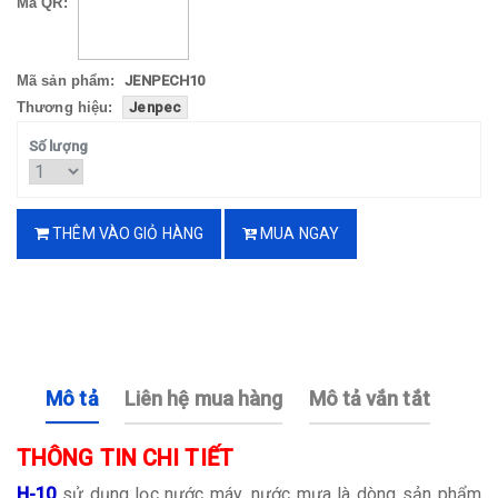
Mã QR:
Mã sản phẩm:
JENPECH10
Thương hiệu:
Jenpec
Số lượng
THÊM VÀO GIỎ HÀNG
MUA NGAY
Mô tả
Liên hệ mua hàng
Mô tả vắn tắt
THÔNG TIN CHI TIẾT
H-10
sử dụng lọc nước máy, nước mưa là dòng sản phẩm