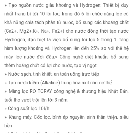
» Tạo nguồn nước giàu khoáng và Hydrogen: Thiết bị duy
nhất trang bị tới 10 lõi lọc, trong đó 6 lõi chức năng lọc có
khả năng chia tách phân tử nước, bổ sung các khoáng chất
(Ca2+, Mg2+,K+, Na+, Fe2+) cho nước đồng thời tạo nước
Hydrogen, đặc biệt là việc bổ sung lõi lọc 5 trong 1, tăng
hàm lượng khoáng và Hydrogen lên đến 25% so với thế hệ
máy lọc nước đời đầu.» Công nghệ diệt khuẩn, bổ sung
thêm hoáng chất có lợi cho nước, tạo vị ngọt
» Nước sạch, tinh khiết, an toàn uống trực tiếp
» Tạo nước kiềm (Alkaline) trung hòa axit cho cơ thể,
» Màng lọc RO TORAY công nghệ & thương hiệu Nhật Bản,
tuổi thọ vượt trội lên tới 3 năm.
» Công suất lọc 10l/h
» Khung máy, Cốc lọc, bình áp nguyên sinh thân thiện, siêu
bền