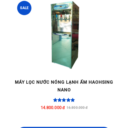
SALE
G
MÁY LỌC NƯỚC NÓNG LẠNH ẤM HAOHSING
NANO
14.800.000 đ
16.800.000 đ