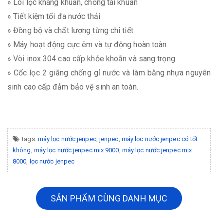
» Lõi lọc kháng khuẩn, chống tái khuẩn
»
Tiết kiệm tối đa nước thải
» Đồng bộ và chất lượng từng chi tiết
» Máy hoạt động cực êm và tự động hoàn toàn.
» Vòi inox 304 cao cấp khỏe khoắn và sang trọng.
» Cốc lọc 2 giăng chống gỉ nước và làm bằng nhựa nguyên
sinh cao cấp đảm bảo vệ sinh an toàn.
Tags:
máy lọc nước jenpec
,
jenpec
,
máy lọc nước jenpec có tốt
không
,
máy lọc nước jenpec mix 9000
,
máy lọc nước jenpec mix
8000
,
lọc nước jenpec
SẢN PHẨM CÙNG DANH MỤC