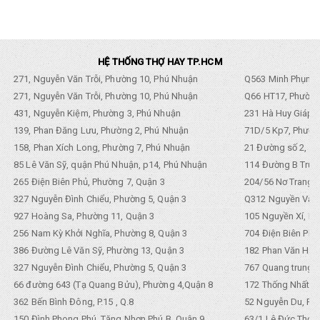
HỆ THỐNG THỢ HAY TP.HCM
271, Nguyễn Văn Trỗi, Phường 10, Phú Nhuận
Q563 Minh Phụng,
271, Nguyễn Văn Trỗi, Phường 10, Phú Nhuận
Q66 HT17, Phường
431, Nguyễn Kiệm, Phường 3, Phú Nhuận
231 Hà Huy Giáp, 
139, Phan Đăng Lưu, Phường 2, Phú Nhuận
71D/5 Kp7, Phường
158, Phan Xích Long, Phường 7, Phú Nhuận
21 Đường số 2, KP
85 Lê Văn Sỹ, quận Phú Nhuận, p14, Phú Nhuận
114 Đường B Trưng
265 Điện Biên Phủ, Phường 7, Quận 3
204/56 Nơ Trang L
327 Nguyễn Đình Chiểu, Phường 5, Quận 3
Q312 Nguyền Văn 
927 Hoàng Sa, Phường 11, Quận 3
105 Nguyền Xí, Ph
256 Nam Kỳ Khởi Nghĩa, Phường 8, Quận 3
704 Điện Biên Phũ 
386 Đường Lê Văn Sỹ, Phường 13, Quận 3
182 Phan Văn Hân,
327 Nguyễn Đình Chiểu, Phường 5, Quận 3
767 Quang trung, 
66 đường 643 (Tạ Quang Bửu), Phường 4,Quận 8
172 Thống Nhất. P
362 Bến Bình Đông, P.15 , Q.8
52 Nguyễn Du, Ph
150 Đình Phong Phú, Tăng Nhơn Phú B, Quận 9
63/1 Lê Đức Thọ, 