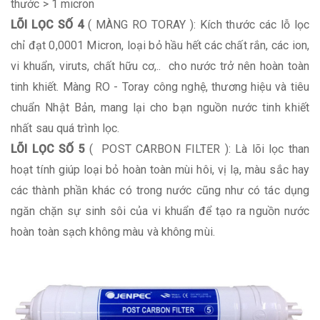
thước > 1 micron
LÕI LỌC SỐ 4
( MÀNG RO TORAY ): Kích thước các lỗ lọc
chỉ đạt 0,0001 Micron, loại bỏ hầu hết các chất rắn, các ion,
vi khuẩn, viruts, chất hữu cơ,.. cho nước trở nên hoàn toàn
tinh khiết. Màng RO - Toray công nghệ, thương hiệu và tiêu
chuẩn Nhật Bản, mang lại cho bạn nguồn nước tinh khiết
nhất sau quá trình lọc.
LÕI LỌC SỐ 5
( POST CARBON FILTER ): Là lõi lọc than
hoạt tính giúp loại bỏ hoàn toàn mùi hôi, vị lạ, màu sắc hay
các thành phần khác có trong nước cũng như có tác dụng
ngăn chặn sự sinh sôi của vi khuẩn để tạo ra nguồn nước
hoàn toàn sạch không màu và không mùi.