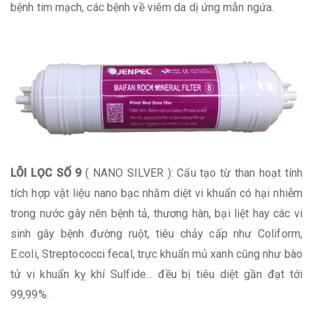
bệnh tim mạch, các bệnh về viêm da dị ứng mẫn ngứa.
LÕI LỌC SỐ 9
( NANO SILVER ): Cấu tạo từ than hoạt tính
tích hợp vật liệu nano bạc nhằm diệt vi khuẩn có hại nhiễm
trong nước gây nên bệnh tả, thương hàn, bại liệt hay các vi
sinh gây bệnh đường ruột, tiêu chảy cấp như Coliform,
E.coli, Streptococci fecal, trực khuẩn mủ xanh cũng như bào
tử vi khuẩn kỵ khí Sulfide… đều bị tiêu diệt gần đạt tới
99,99%.