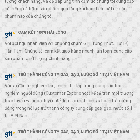
tường khách hàng. Và để đáp ứng tình cảm đó chúng tôi cung cấp
hệ thống cà trăm sản phẩm quà tặng khi bạn dùng bất cứ sản
phẩm nào của chúng tôi.
CAM KẾT 100% HÀI LÒNG
Với đội ngũ nhân viên với phường châm 6T: Trung Thực, Tử Tế,
Tận Tâm. Chúng tôi cam kết giao hàng nhanh, an toàn, cung cấp
sản phẩm chất lượng, chính hãng.
TRỞ THÀNH CÔNG TY GAS, GẠO, NƯỚC SỐ 1 TẠI VIỆT NAM
Với sự đầu tư nghiêm túc, chúng tôi tập trung nâng cao trải
nghiệm người dùng (Customer Experience) kể cả trên môi trường
trực tuyến và ngoại tuyến để đem lại một dịch vụ hoàn hảo xứng
đáng trong nỗ lực trở thành công ty cung cấp gas, gạo, nước số 1
tại Việt Nam.
TRỞ THÀNH CÔNG TY GAS, GẠO, NƯỚC SỐ 1 TẠI VIỆT NAM