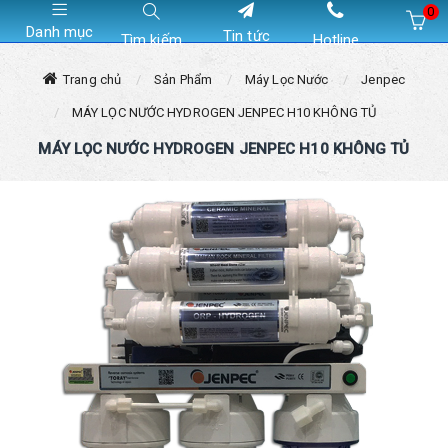
0
Danh mục
Tin tức
Tìm kiếm
Hotline
Hiện chưa có sản phẩm nào trong giỏ hàng của bạn
Trang chủ
Sản Phẩm
Máy Lọc Nước
Jenpec
MÁY LỌC NƯỚC HYDROGEN JENPEC H10 KHÔNG TỦ
MÁY LỌC NƯỚC HYDROGEN JENPEC H10 KHÔNG TỦ