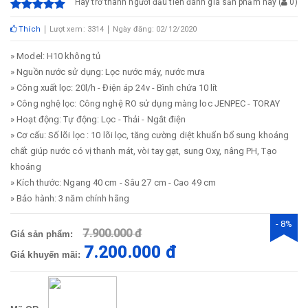
Hãy trở thành người đầu tiên đánh giá sản phẩm này
(
0
)
Thích
Lượt xem: 3314
Ngày đăng: 02/12/2020
» Model: H10 không tủ
» Nguồn nước sử dụng: Lọc nước máy, nước mưa
» Công xuất lọc: 20l/h - Điện áp 24v - Bình chứa 10 lít
» Công nghệ lọc: Công nghệ RO sử dụng màng loc JENPEC - TORAY
» Hoạt động: Tự động: Lọc - Thải - Ngắt điện
» Cơ cấu: Số lõi lọc : 10 lõi lọc, tăng cường diệt khuẩn bổ sung khoáng
chất giúp nước có vị thanh mát, vòi tay gạt, sung Oxy, nâng PH, Tạo
khoáng
» Kích thước: Ngang 40 cm - Sâu 27 cm - Cao 49 cm
» Bảo hành: 3 năm chính hãng
- 8%
7.900.000 đ
Giá sản phẩm:
7.200.000 đ
Giá khuyến mãi: